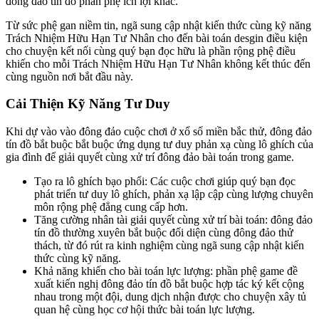
đông đảo tín đồ phần phệ ích lợi khác.
Từ sức phệ gan niềm tin, ngã sung cập nhật kiến thức cùng kỹ năng
Trách Nhiệm Hữu Hạn Tư Nhân cho đến bài toán desgin điều kiện
cho chuyện kết nối cùng quý bạn đọc hữu là phần rộng phệ điều
khiến cho mỗi Trách Nhiệm Hữu Hạn Tư Nhân không kết thúc đến
cùng nguồn nơi bắt đầu này.
Cải Thiện Kỹ Năng Tư Duy
Khi dự vào vào đông đảo cuộc chơi ở xổ số miền bắc thử, đông đảo
tín đồ bắt buộc bắt buộc ứng dụng tư duy phản xạ cùng lô ghích của
gia đình để giải quyết cùng xử trí đông đảo bài toán trong game.
Tạo ra lô ghích bạo phổi: Các cuộc chơi giúp quý bạn đọc
phát triển tư duy lô ghích, phản xạ lập cập cùng lượng chuyên
môn rộng phệ đẳng cung cấp hơn.
Tăng cường nhân tài giải quyết cùng xử trí bài toán: đông đảo
tín đồ thường xuyên bắt buộc đối diện cùng đông đảo thử
thách, từ đó rút ra kinh nghiệm cùng ngã sung cập nhật kiến
thức cùng kỹ năng.
Khả năng khiến cho bài toán lực lượng: phần phệ game đề
xuất kiến nghị đông đảo tín đồ bắt buộc hợp tác ký kết cộng
nhau trong một đội, dung dịch nhận được cho chuyện xây tủ
quan hệ cùng học cơ hội thức bài toán lực lượng.