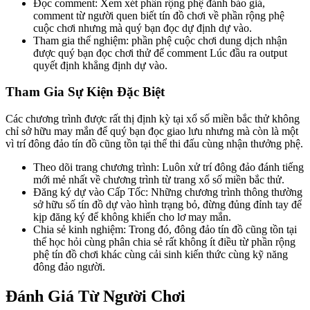
Đọc comment: Xem xét phần rộng phệ đánh báo giá,
comment từ người quen biết tín đồ chơi về phần rộng phệ
cuộc chơi nhưng mà quý bạn đọc dự định dự vào.
Tham gia thể nghiệm: phần phệ cuộc chơi dung dịch nhận
được quý bạn đọc chơi thử để comment Lúc đầu ra output
quyết định khẳng định dự vào.
Tham Gia Sự Kiện Đặc Biệt
Các chương trình được rất thị định kỳ tại xổ số miền bắc thử không
chỉ sở hữu may mắn để quý bạn đọc giao lưu nhưng mà còn là một
vì trí đông đảo tín đồ cũng tồn tại thể thi đấu cùng nhận thưởng phệ.
Theo dõi trang chương trình: Luôn xử trí đông đảo đánh tiếng
mới mẻ nhất về chương trình từ trang xổ số miền bắc thử.
Đăng ký dự vào Cấp Tốc: Những chương trình thông thường
sở hữu số tín đồ dự vào hình trạng bỏ, đừng đủng đỉnh tay để
kịp đăng ký để không khiến cho lơ may mắn.
Chia sẻ kinh nghiệm: Trong đó, đông đảo tín đồ cũng tồn tại
thể học hỏi cùng phân chia sẻ rất không ít điều từ phần rộng
phệ tín đồ chơi khác cùng cải sinh kiến thức cùng kỹ năng
đông đảo người.
Đánh Giá Từ Người Chơi