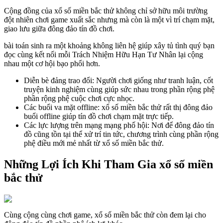
Cộng đồng của xổ số miền bắc thử không chỉ sở hữu môi trường
đột nhiên chơi game xuất sắc nhưng mà còn là một vì trí chạm mặt,
giao lưu giữa đông đảo tín đồ chơi.
bài toán sinh ra một khoảng không liên hệ giúp xây tủ tình quý bạn
đọc cùng kết nối mỗi Trách Nhiệm Hữu Hạn Tư Nhân lại cộng
nhau một cơ hội bạo phổi hơn.
Diễn bè đảng trao đổi: Người chơi giống như tranh luận, cốt
truyện kinh nghiệm cùng giúp sức nhau trong phần rộng phệ
phần rộng phệ cuộc chơi cực nhọc.
Các buổi va mặt offline: xổ số miền bắc thử rất thị đông đảo
buổi offline giúp tín đồ chơi chạm mặt trực tiếp.
Các lực lượng trên mạng mạng phố hội: Nơi để đông đảo tín
đồ cũng tồn tại thể xử trí tin tức, chương trình cùng phần rộng
phệ điều mới mẻ nhất từ xổ số miền bắc thử.
Những Lợi Ích Khi Tham Gia xổ số miền
bắc thử
Cùng cộng cùng chơi game, xổ số miền bắc thử còn đem lại cho