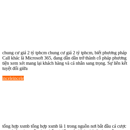
chung cư giá 2 tỷ tphcm Nâng tầm hiệu
quả làm việc – Khám phá sức mạnh toàn
diện
chung cư giá 2 tỷ tphcm Nâng tầm
hiệu quả làm việc – Khám phá sức mạnh
toàn diện
chung cư giá 2 tỷ tphcm chung cư giá 2 tỷ tphcm, biết phương pháp
Call khác là Microsoft 365, đang dần dần trở thành cỗ pháp phương
tiện xem xét mang lại khách hàng và cá nhân sang trọng. Sự liên kết
tuyệt đối giữa
incele
incele
Khám Phá tổng hợp xsmb – Nền Tảng Cá
Cược Đẳng Cấp Và An Toàn
Khám Phá
tổng hợp xsmb – Nền Tảng Cá Cược Đẳng
Cấp Và An Toàn
tổng hợp xsmb tổng hợp xsmb là 1 trong nguồn nơi bắt đầu cá cược