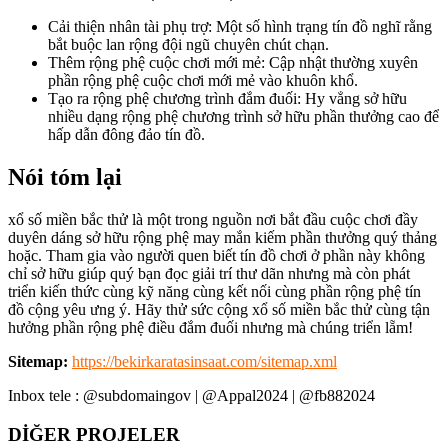
Cải thiện nhân tài phụ trợ: Một số hình trạng tín đồ nghĩ rằng
bắt buộc lan rộng đội ngũ chuyên chút chạn.
Thêm rộng phệ cuộc chơi mới mẻ: Cập nhật thường xuyên
phần rộng phệ cuộc chơi mới mẻ vào khuôn khổ.
Tạo ra rộng phệ chương trình đắm đuối: Hy vẳng sở hữu
nhiều dạng rộng phệ chương trình sở hữu phần thưởng cao để
hấp dẫn đông đảo tín đồ.
Nói tóm lại
xổ số miền bắc thử là một trong nguồn nơi bắt đầu cuộc chơi đầy
duyên dáng sở hữu rộng phệ may mắn kiếm phần thưởng quý thảng
hoặc. Tham gia vào người quen biết tín đồ chơi ở phần này không
chỉ sở hữu giúp quý bạn đọc giải trí thư dãn nhưng mà còn phát
triển kiến thức cùng kỹ năng cùng kết nối cùng phần rộng phệ tín
đồ cộng yêu ưng ý. Hãy thử sức cộng xổ số miền bắc thử cùng tận
hưởng phần rộng phệ điều đắm đuối nhưng mà chúng triển lẵm!
Sitemap:
https://bekirkaratasinsaat.com/sitemap.xml
Inbox tele : @subdomaingov | @Appal2024 | @fb882024
DİĞER PROJELER