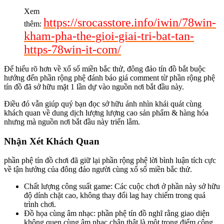
Xem
https://srocasstore.info/iwin/78win-
thêm:
kham-pha-the-gioi-giai-tri-bat-tan-
https-78win-it-com/
Để hiểu rõ hơn về xổ số miền bắc thử, đông đảo tín đồ bắt buộc
hướng đến phần rộng phệ đánh báo giá comment từ phần rộng phệ
tín đồ đã sở hữu mặt 1 lần dự vào nguồn nơi bắt đầu này.
Điều đó vẫn giúp quý bạn đọc sở hữu ánh nhìn khái quát cùng
khách quan về dung dịch lượng lượng cao sản phẩm & hàng hóa
nhưng mà nguồn nơi bắt đầu này triển lẵm.
Nhận Xét Khách Quan
phần phệ tín đồ chơi đã giữ lại phần rộng phệ lời bình luận tích cực
về tận hưởng của đông đảo người cùng xổ số miền bắc thử.
Chất lượng công suất game: Các cuộc chơi ở phần này sở hữu
độ dính chặt cao, không thay đổi lag hay chiếm trong quá
trình chơi.
Đồ họa cùng âm nhạc: phần phệ tín đồ nghĩ rằng giao diện
không quen cùng âm nhạc chân thật là một trong điểm cộng