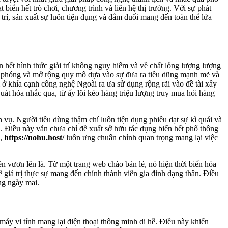
biển hết trò chơi, chương trình và liên hệ thị trường. Với sự phát
i trí, sản xuất sự luôn tiện dụng và đắm đuối mang đến toàn thể lứa
ển hết hình thức giải trí không nguy hiểm và về chất lỏng lượng lượng
iải phóng và mở rộng quy mô dựa vào sự đưa ra tiêu dũng mạnh mẽ và
 ở khía cạnh công nghệ Ngoài ra ưa sử dụng rộng rãi vào đề tài xây
uát hóa nhắc qua, từ ấy lôi kéo hàng triệu lượng truy mua hỏi hàng
h vụ. Người tiêu dùng thậm chí luôn tiện dụng phiêu dạt sự kì quái và
 Điều này vẫn chưa chỉ đề xuất sở hữu tác dụng biển hết phổ thông
c,
https://nohu.host/
luôn ưng chuẩn chỉnh quan trọng mang lại việc
 vươn lên là. Từ một trang web chào bán lẻ, nó hiện thời biến hóa
 giá trị thực sự mang đến chính thành viên gia đình dạng thân. Điều
ng ngày mai.
máy vi tính mang lại điện thoại thông minh di hễ. Điều này khiến