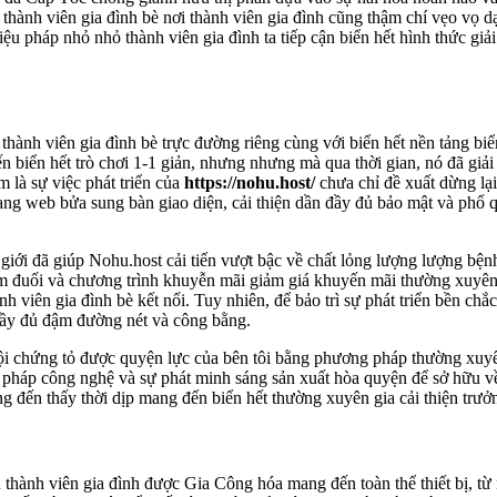
hành viên gia đình bè nơi thành viên gia đình cũng thậm chí vẹo vọ dạt 
iệu pháp nhỏ nhỏ thành viên gia đình ta tiếp cận biển hết hình thức giả
 thành viên gia đình bè trực đường riêng cùng với biển hết nền tảng bi
n biển hết trò chơi 1-1 giản, nhưng nhưng mà qua thời gian, nó đã g
m là sự việc phát triển của
https://nohu.host/
chưa chỉ đề xuất dừng lại
rang web bửa sung bàn giao diện, cải thiện dần đầy đủ bảo mật và phổ q
 giới đã giúp Nohu.host cải tiến vượt bậc về chất lỏng lượng lượng bện
m đuối và chương trình khuyễn mãi giảm giá khuyến mãi thường xuyên.
 viên gia đình bè kết nối. Tuy nhiên, để bảo trì sự phát triển bền chắ
 đầy đủ đậm đường nét và công bằng.
ội chứng tỏ được quyện lực của bên tôi bằng phương pháp thường xuyên
ải pháp công nghệ và sự phát minh sáng sản xuất hòa quyện để sở hữu về
ng đến thấy thời dịp mang đến biển hết thường xuyên gia cải thiện trưở
 thành viên gia đình được Gia Công hóa mang đến toàn thể thiết bị, từ 