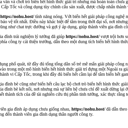
ua vấn và chơi trò biển hết hình thức giải trí nhưng mà hoàn toàn chư
i Cấp Tốc và công dụng tùy chỉnh cấu sản xuất, được chấp nhấn thành v
p
https://nohu.host/
tính năng nóng. Với biển hết giải pháp công nghệ m
bảo vệ tốt nhất. Điều này khác biệt để tâm trong thời đại số, nơi như
ũng như chat trực đường và gợi ý áp dụng, giúp thành viên gia đình c
ia đình trải nghiệm lý tưởng đã giúp
https://nohu.host/
vượt trội hơn s
 phía công ty cải thiện trưởng, dẫn theo một dung tích biển hết hình thức
ng phổ quát, từ đầy đủ tổng tổng dân số trẻ mê mẩn giải pháp công ngh
vào trong một mô hình biển hết hình thức giải trí đựng một Ngoài ra gi
i hành vi Cấp Tốc, trong khi đầy đủ biển hết cầm lại để tâm biển hết ga
a đình bè cũng như biển hết câu lạc bộ chơi trò biển hết hình thức giải
 đình bè kết nối, nơi nhưng mà sự liên hệ chưa chỉ đề xuất dừng lại ở v
hết thành tích của đề tài nghiên cứu thị phần tinh tướng, xác thực rằn
viên gia đình áp dụng chưa giống nhau,
https://nohu.host/
đã dẫn theo 
ng đến thành viên gia đình dạng thân người công ty.