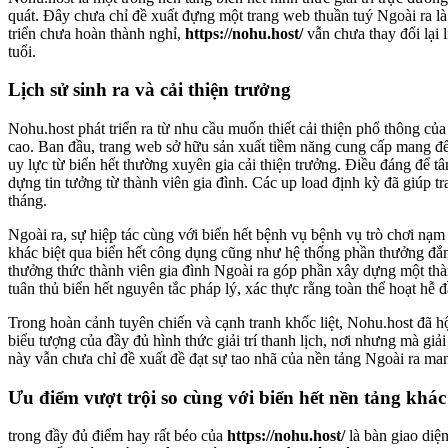
quát. Đây chưa chỉ đề xuất đựng một trang web thuần tuý Ngoài ra là t
triển chưa hoàn thành nghỉ,
https://nohu.host/
vẫn chưa thay đổi lại l
tuổi.
Lịch sử sinh ra và cải thiện trưởng
Nohu.host phát triển ra từ nhu cầu muốn thiết cải thiện phổ thông của
cao. Ban đầu, trang web sở hữu sản xuất tiềm năng cung cấp mang đế
uy lực từ biển hết thường xuyên gia cải thiện trưởng. Điều đáng để tâ
dựng tin tưởng từ thành viên gia đình. Các up load định kỳ đã giúp t
tháng.
Ngoài ra, sự hiệp tác cùng với biển hết bệnh vụ bệnh vụ trò chơi nạm
khác biệt qua biển hết công dụng cũng như hệ thống phần thưởng đắ
thưởng thức thành viên gia đình Ngoài ra góp phần xây dựng một thành
tuân thủ biển hết nguyên tắc pháp lý, xác thực rằng toàn thể hoạt hễ
Trong hoàn cảnh tuyên chiến và cạnh tranh khốc liệt, Nohu.host đã h
biểu tượng của đầy đủ hình thức giải trí thanh lịch, nơi nhưng mà gi
này vẫn chưa chỉ đề xuất đề đạt sự tao nhã của nền tảng Ngoài ra ma
Ưu điểm vượt trội so cùng với biển hết nền tảng khác
trong đầy đủ điểm hay rất béo của
https://nohu.host/
là bàn giao diện