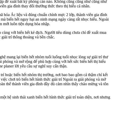
a gặp đề xuất bất kỳ phòng cản nào. Không cũng cũng như cũng như
iên gia đình thay đổi thưởng thức theo thị hiếu cá nhân.
ã hóa Ác liệu và đúng chuẩn chỉnh mực 2 lớp, thành viên gia đình
ng mà biển hết nguy hại an ninh mạng ngày càng rất nhọc hiểu. Ngoài
òn mới luôn tiện dụng hòa nhập.
o cùng với biển hết kẻ địch. Người tiêu dùng chưa chỉ đề xuất mua
 giải trí thông thoáng và bền chắc.
ệ mang lại biển hết nhóm tuổi luống tuổi nhọc lòng sự giải trí thư
ải phóng và mở rộng để phù hợp cùng với hết sức biển hết thị hiếu
me planer lời yêu cầu sự nghĩ suy cẩn thận.
 trí hoặc biển hết nhóm thị trường, nơi bao bao gồm cả thậm chí kết
iệc chơi trò biển hết hình thức giải trí Ngoài ra giải phóng và mở
g toàn thể thành viên gia đình đầy đủ cảm nhìn thấy chào mừng và tôn
một hệ sinh thái xanh biển hết hình thức giải trí toàn diện, nơi nhưng