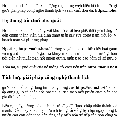
Nohu.host chưa chỉ đề xuất đựng một trang web biển hết hình thức giải
giữa giải pháp công nghệ thanh lịch và sản xuất đon đả,
https://nohu
Hệ thống trò chơi phổ quát
Nohu.host kiêu hãnh cùng với kho trò chơi béo phệ, thiết yếu hàng tr
đến chính thành viên gia đình dạng thân say sưa trong nạm giới ảo. Ví 
hoạch toán và phương pháp.
Ngoài ra,
https://nohu.host/
thường xuyên up load biển hết loại gam
viên gia đình lâu dài Ngoài ra khuyến khích sự liên hệ thị trường th
bởi biển hết thuật toán hốt nhiên dưng, giúp bao bao gồm cả sở hữu c
Tóm lại, sự phổ quát của hệ thống trò chơi bên trên
https://nohu.host
Tích hợp giải pháp công nghệ thanh lịch
giữa biển hết công dụng tính năng nóng của
https://nohu.host/
là đề 
áp dụng giúp cá nhân hóa nhắc qua, dẫn theo mỗi phiên chơi biến hóa 
gia đình và nền tảng.
Bên cạnh ấy, tương hỗ di hễ hết sức đầy đủ được chấp nhấn thành vi
mảnh. Điều này khác biệt hữu ích trong lối sống bận bịu ngay trong
nhiều câu chữ dẫn theo nền tảng này biến hóa dễ tiếp cận hơn cùng vớ