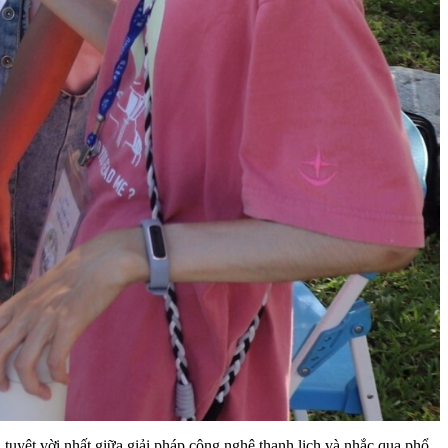
 tuyệt vời nhất giữa giải pháp công nghệ thanh lịch và nhắc qua phổ