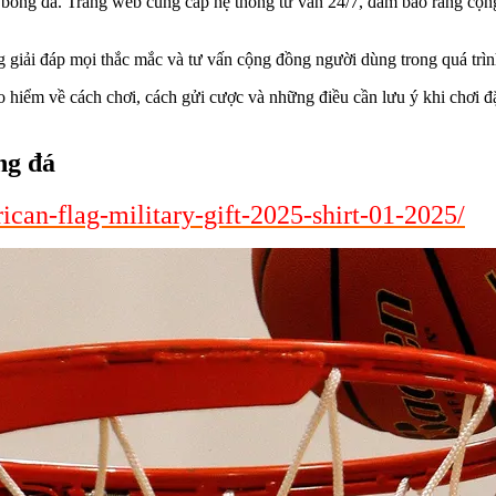
 bóng đá. Trang web cung cấp hệ thống tư vấn 24/7, đảm bảo rằng cộng
giải đáp mọi thắc mắc và tư vấn cộng đồng người dùng trong quá trình 
ảo hiểm về cách chơi, cách gửi cược và những điều cần lưu ý khi chơi 
ng đá
ican-flag-military-gift-2025-shirt-01-2025/