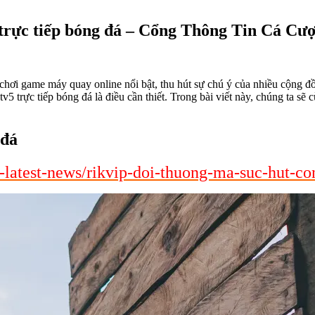
trực tiếp bóng đá – Cổng Thông Tin Cá Cư
 chơi game máy quay online nổi bật, thu hút sự chú ý của nhiều cộng 
v5 trực tiếp bóng đá là điều cần thiết. Trong bài viết này, chúng ta sẽ
 đá
-latest-news/rikvip-doi-thuong-ma-suc-hut-c