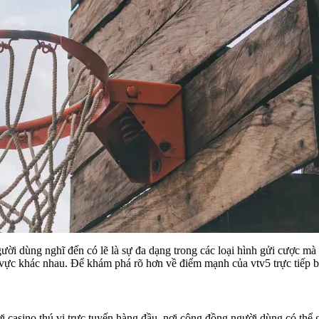
gười dùng nghĩ đến có lẽ là sự đa dạng trong các loại hình gửi cược 
h vực khác nhau. Để khám phá rõ hơn về điểm mạnh của vtv5 trực tiếp b
hơi casino thú vị trực tuyến hàng đầu, nơi cộng đồng người dùng có thể