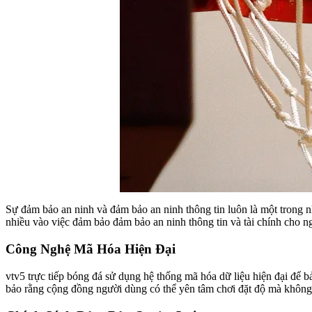
Sự đảm bảo an ninh và đảm bảo an ninh thông tin luôn là một trong 
nhiều vào việc đảm bảo đảm bảo an ninh thông tin và tài chính cho n
Công Nghệ Mã Hóa Hiện Đại
vtv5 trực tiếp bóng đá sử dụng hệ thống mã hóa dữ liệu hiện đại để b
bảo rằng cộng đồng người dùng có thể yên tâm chơi đặt độ mà không 