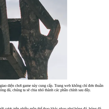
mà giao diện chơi game này cung cấp. Trang web không chỉ đơn thuần
óng đá, chúng ta sẽ chia nhỏ thành các phần chính sau đây.
 gửi cược trên nhiều môn thể thao khác nhau như bóng đá, bóng đá,