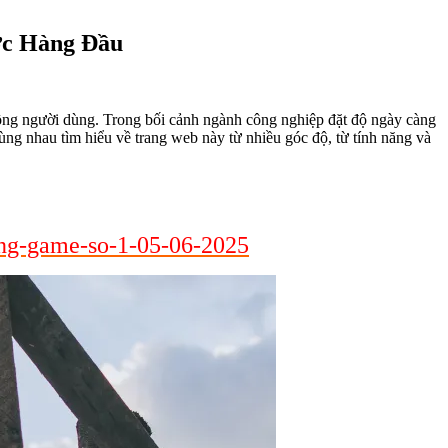
ợc Hàng Đầu
đồng người dùng. Trong bối cảnh ngành công nghiệp đặt độ ngày càng
 cùng nhau tìm hiểu về trang web này từ nhiều góc độ, từ tính năng và
ong-game-so-1-05-06-2025