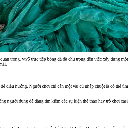
t quan trọng. vtv5 trực tiếp bóng đá đã chú trọng đến việc xây dựng m
mái.
 để điều hướng. Người chơi chỉ cần một vài cú nhấp chuột là có thể tìm
ồng người dùng dễ dàng tìm kiếm các sự kiện thể thao hay trò chơi cas