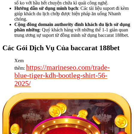
số ko với hầu hết chuyện chứa kì quái công nghệ.
Hướng dẫn sử dụng minh bạch
: Các tài liệu suport đi kèm
giúp khách du lịch chớp được biện pháp ăn uống Nhanh
chóng.
Cộng đồng domain authority đình khách du lịch sử dụng
phần những
: Quý khách hàng với những thể 1-1 giản quan
trung ương sự suport từ đồng minh sử dụng baccarat 188bet.
Các Gói Dịch Vụ Của baccarat 188bet
Xem
https://marineseo.com/trade-
thêm:
blue-tiger-kdh-bootleg-shirt-56-
2025/