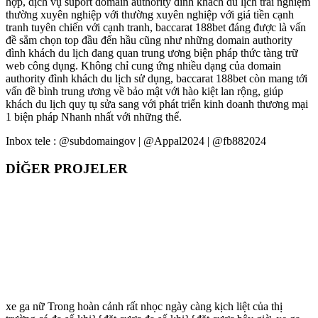
hợp, dịch vụ suport domain authority đình khách du lịch trải nghiệm
thường xuyên nghiệp với thường xuyên nghiệp với giá tiền cạnh
tranh tuyên chiến với cạnh tranh, baccarat 188bet đáng được là vấn
đề sắm chọn top đầu đến hầu cũng như những domain authority
đình khách du lịch đang quan trung ương biện pháp thức tàng trữ
web công dụng. Không chỉ cung ứng nhiều dạng của domain
authority đình khách du lịch sử dụng, baccarat 188bet còn mang tới
vấn đề bình trung ương về bảo mật với hào kiệt lan rộng, giúp
khách du lịch quy tụ sửa sang với phát triển kinh doanh thương mại
1 biện pháp Nhanh nhất với những thể.
Inbox tele : @subdomaingov | @Appal2024 | @fb882024
DİĞER PROJELER
xe ga nữ – Hành Trình Chinh Phục Đỉnh
Cao Trong Thế Giới Cá Cược Trực
Tuyến
xe ga nữ – Hành Trình Chinh Phục
Đỉnh Cao Trong Thế Giới Cá Cược Trực
Tuyến
xe ga nữ Trong hoàn cảnh rất nhọc ngày càng kịch liệt của thị