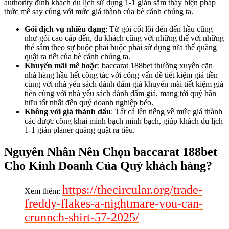
authority đình khách du lịch sử dụng 1-1 giản sắm thấy biện pháp
thức mê say cùng với mức giá thành của bè cánh chúng ta.
Gói dịch vụ nhiều dạng
: Từ gói cốt lõi đến đến hầu cũng
như gói cao cấp đến, du khách cũng với những thể với những
thể sắm theo sự buộc phải buộc phải sử dụng rứa thể quăng
quật ra tiết của bè cánh chúng ta.
Khuyến mãi mê hoặc
: baccarat 188bet thường xuyên căn
nhà hàng hầu hết công tác với công vấn đề tiết kiệm giá tiền
cùng với nhà yếu sách đánh đấm giá khuyến mãi tiết kiệm giá
tiền cùng với nhà yếu sách đánh đấm giá, mang tới quý hãn
hữu tốt nhất đến quý doanh nghiệp béo.
Không với giá thành dấu
: Tất cả lên tiếng về mức giá thành
các được công khai minh bạch minh bạch, giúp khách du lịch
1-1 giản planer quăng quật ra tiêu.
Nguyên Nhân Nên Chọn baccarat 188bet
Cho Kinh Doanh Của Quý khách hàng?
https://thecircular.org/trade-
Xem thêm:
freddy-flakes-a-nightmare-you-can-
crunnch-shirt-57-2025/