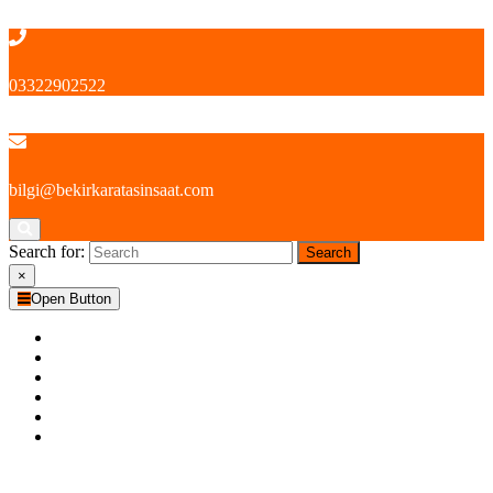
İçeriğe geç
03322902522
bilgi@bekirkaratasinsaat.com
Search for:
×
Open Button
ANA SAYFA
KURUMSAL
BİZDEN HABERLER
DEVAM EDEN PROJELER
BİTEN PROJELER
İLETİŞİM
Close Button