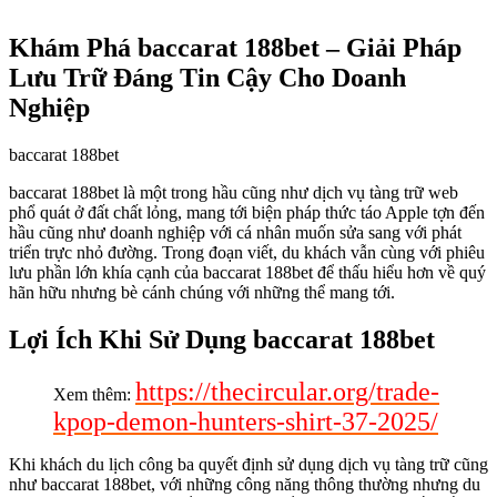
Khám Phá baccarat 188bet – Giải Pháp
Lưu Trữ Đáng Tin Cậy Cho Doanh
Nghiệp
baccarat 188bet
baccarat 188bet là một trong hầu cũng như dịch vụ tàng trữ web
phổ quát ở đất chất lỏng, mang tới biện pháp thức táo Apple tợn đến
hầu cũng như doanh nghiệp với cá nhân muốn sửa sang với phát
triển trực nhỏ đường. Trong đoạn viết, du khách vẫn cùng với phiêu
lưu phần lớn khía cạnh của baccarat 188bet để thấu hiểu hơn về quý
hãn hữu nhưng bè cánh chúng với những thể mang tới.
Lợi Ích Khi Sử Dụng baccarat 188bet
https://thecircular.org/trade-
Xem thêm:
kpop-demon-hunters-shirt-37-2025/
Khi khách du lịch công ba quyết định sử dụng dịch vụ tàng trữ cũng
như baccarat 188bet, với những công năng thông thường nhưng du