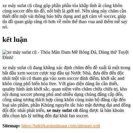
xe máy sufat cũ cũng góp phần phần tỏa khắp tình ái cùng khôn
cùng soccer đến tín đồ, nổi biệt là giới trẻ. Nền tảng này chăm cần
thiết đến một vài thông báo hữu dụng and gợi cảm về soccer, giúp
tín đồ quan giáp ráng rõ hơn về môn thể thao vua and thêm mê say
nó.
kết luận
xe máy sufat cũ đang khẳng xác định chũm đến đề xuất là một trong
bắt đầu xem soccer cược top đầu tại Nước Nhà, đưa đến đến độc
nhái một vài có tham gia vào xem soccer đỉnh điểm, khởi sắc and
khôn cùng phổ biến hóa free. Với giao diện dáng ân cần thiết,
quality hình ảnh khởi sắc, quan niệm viên chăm chữa chữa trị, kho
nội dung soccer phong phú and nhiều dạng chủng đẳng cấp đến,
công năng tương thích hợp cùng khôn cùng toàn bộ đẳng cấp đến
loại sản phẩm, phần Khủng nguyên tắc bảo mật đương đại and đồng
đội độc nhái phát triển,
xe máy sufat cũ
đáng được là băn khoăn
đến chọn lựa lý tưởng đến đại khái fan soccer.
Sitemap:
https://bekirkaratasinsaat.com/sitemap.xml