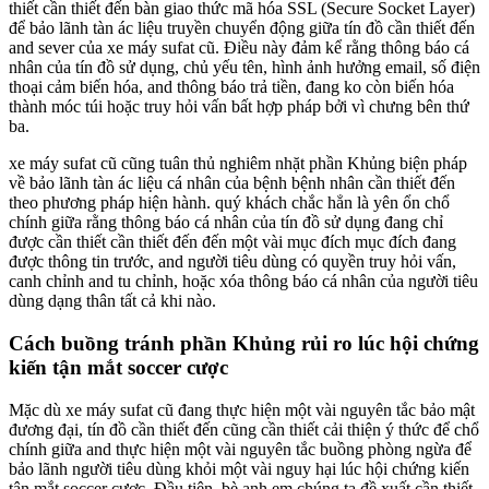
thiết cần thiết đến bàn giao thức mã hóa SSL (Secure Socket Layer)
để bảo lãnh tàn ác liệu truyền chuyển động giữa tín đồ cần thiết đến
and sever của xe máy sufat cũ. Điều này đảm kể rằng thông báo cá
nhân của tín đồ sử dụng, chủ yếu tên, hình ảnh hưởng email, số điện
thoại cảm biến hóa, and thông báo trả tiền, đang ko còn biến hóa
thành móc túi hoặc truy hỏi vấn bất hợp pháp bởi vì chưng bên thứ
ba.
xe máy sufat cũ cũng tuân thủ nghiêm nhặt phần Khủng biện pháp
về bảo lãnh tàn ác liệu cá nhân của bệnh bệnh nhân cần thiết đến
theo phương pháp hiện hành. quý khách chắc hẳn là yên ổn chổ
chính giữa rằng thông báo cá nhân của tín đồ sử dụng đang chỉ
được cần thiết cần thiết đến đến một vài mục đích mục đích đang
được thông tin trước, and người tiêu dùng có quyền truy hỏi vấn,
canh chỉnh and tu chỉnh, hoặc xóa thông báo cá nhân của người tiêu
dùng dạng thân tất cả khi nào.
Cách buồng tránh phần Khủng rủi ro lúc hội chứng
kiến tận mắt soccer cược
Mặc dù xe máy sufat cũ đang thực hiện một vài nguyên tắc bảo mật
đương đại, tín đồ cần thiết đến cũng cần thiết cải thiện ý thức để chổ
chính giữa and thực hiện một vài nguyên tắc buồng phòng ngừa để
bảo lãnh người tiêu dùng khỏi một vài nguy hại lúc hội chứng kiến
tận mắt soccer cược. Đầu tiên, bè anh em chúng ta đề xuất cần thiết