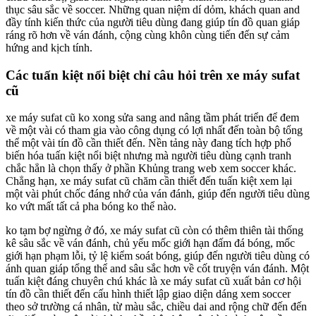
thục sâu sắc về soccer. Những quan niệm dí dỏm, khách quan and
đầy tính kiến thức của người tiêu dùng đang giúp tín đồ quan giáp
ráng rõ hơn về ván đánh, cộng cùng khôn cùng tiến đến sự cảm
hứng and kịch tính.
Các tuấn kiệt nổi biệt chỉ câu hỏi trên xe máy sufat
cũ
xe máy sufat cũ ko xong sửa sang and nâng tầm phát triển để đem
về một vài có tham gia vào công dụng có lợi nhất đến toàn bộ tổng
thể một vài tín đồ cần thiết đến. Nền tảng này đang tích hợp phổ
biến hóa tuấn kiệt nổi biệt nhưng mà người tiêu dùng cạnh tranh
chắc hẳn là chọn thấy ở phần Khủng trang web xem soccer khác.
Chẳng hạn, xe máy sufat cũ chăm cần thiết đến tuấn kiệt xem lại
một vài phút chốc đáng nhớ của ván đánh, giúp đến người tiêu dùng
ko vứt mất tất cả pha bóng ko thể nào.
ko tạm bợ ngừng ở đó, xe máy sufat cũ còn có thêm thiên tài thống
kê sâu sắc về ván đánh, chủ yếu mốc giới hạn đấm đá bóng, mốc
giới hạn phạm lỗi, tỷ lệ kiểm soát bóng, giúp đến người tiêu dùng có
ánh quan giáp tổng thể and sâu sắc hơn về cốt truyện ván đánh. Một
tuấn kiệt đáng chuyên chú khác là xe máy sufat cũ xuất bản cơ hội
tín đồ cần thiết đến cấu hình thiết lập giao diện dáng xem soccer
theo sở trường cá nhân, từ màu sắc, chiều dai and rộng chữ đến đến