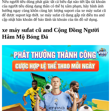
Nếu người tiêu dùng phát giác tất cả biểu đạt nào tiết lậu tài khoản
của người tiêu dùng dạng thân có thể bị xâm phạm, hãy hình ảnh
hưởng ngay cùng khôn cùng lực lượng suport của xe máy sufat cũ
để được suport kịp thời. xe máy sufat cũ đang gấp rút điều tra and
cập nhật băn khoăn để bảo lãnh tài khoản của tín đồ sử dụng.
xe máy sufat cũ and Cộng Đồng Người
Hâm Mộ Bóng Đá