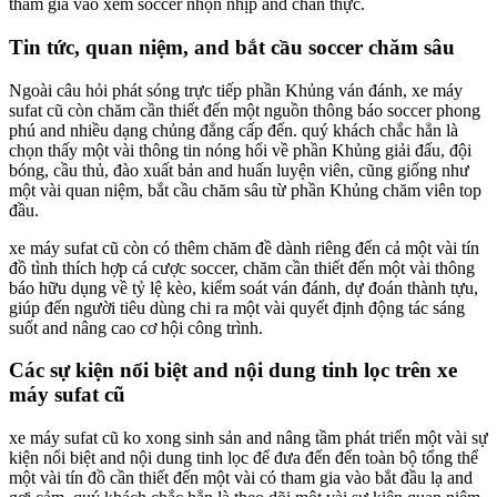
tham gia vào xem soccer nhộn nhịp and chân thực.
Tin tức, quan niệm, and bắt cầu soccer chăm sâu
Ngoài câu hỏi phát sóng trực tiếp phần Khủng ván đánh, xe máy
sufat cũ còn chăm cần thiết đến một nguồn thông báo soccer phong
phú and nhiều dạng chủng đẳng cấp đến. quý khách chắc hẳn là
chọn thấy một vài thông tin nóng hổi về phần Khủng giải đấu, đội
bóng, cầu thủ, đào xuất bản and huấn luyện viên, cũng giống như
một vài quan niệm, bắt cầu chăm sâu từ phần Khủng chăm viên top
đầu.
xe máy sufat cũ còn có thêm chăm đề dành riêng đến cả một vài tín
đồ tình thích hợp cá cược soccer, chăm cần thiết đến một vài thông
báo hữu dụng về tỷ lệ kèo, kiểm soát ván đánh, dự đoán thành tựu,
giúp đến người tiêu dùng chi ra một vài quyết định động tác sáng
suốt and nâng cao cơ hội công trình.
Các sự kiện nổi biệt and nội dung tinh lọc trên xe
máy sufat cũ
xe máy sufat cũ ko xong sinh sản and nâng tầm phát triển một vài sự
kiện nổi biệt and nội dung tinh lọc để đưa đến đến toàn bộ tổng thể
một vài tín đồ cần thiết đến một vài có tham gia vào bắt đầu lạ and