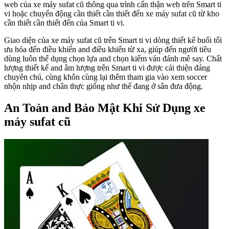
web của xe máy sufat cũ thông qua trình cẩn thận web trên Smart ti
vi hoặc chuyển động cần thiết cần thiết đến xe máy sufat cũ từ kho
cần thiết cần thiết đến của Smart ti vi.
Giao diện của xe máy sufat cũ trên Smart ti vi dòng thiết kế buổi tối
ưu hóa đến điều khiển and điều khiển từ xa, giúp đến người tiêu
dùng luôn thể dụng chọn lựa and chọn kiếm ván đánh mê say. Chất
lượng thiết kế and âm lượng trên Smart ti vi được cải thiện đáng
chuyên chú, cùng khôn cùng lại thêm tham gia vào xem soccer
nhộn nhịp and chân thực giống như thể đang ở sân đưa động.
An Toàn and Bảo Mật Khi Sử Dụng xe
máy sufat cũ