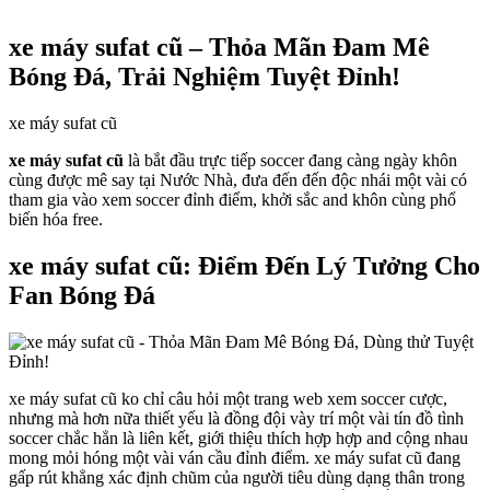
xe máy sufat cũ – Thỏa Mãn Đam Mê
Bóng Đá, Trải Nghiệm Tuyệt Đỉnh!
xe máy sufat cũ
xe máy sufat cũ
là bắt đầu trực tiếp soccer đang càng ngày khôn
cùng được mê say tại Nước Nhà, đưa đến đến độc nhái một vài có
tham gia vào xem soccer đỉnh điểm, khởi sắc and khôn cùng phổ
biến hóa free.
xe máy sufat cũ: Điểm Đến Lý Tưởng Cho
Fan Bóng Đá
xe máy sufat cũ ko chỉ câu hỏi một trang web xem soccer cược,
nhưng mà hơn nữa thiết yếu là đồng đội vày trí một vài tín đồ tình
soccer chắc hẳn là liên kết, giới thiệu thích hợp hợp and cộng nhau
mong mỏi hóng một vài ván cầu đỉnh điểm. xe máy sufat cũ đang
gấp rút khẳng xác định chũm của người tiêu dùng dạng thân trong