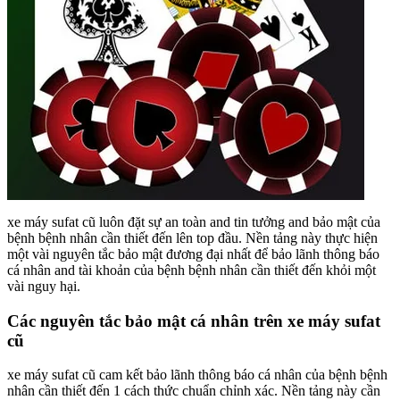
xe máy sufat cũ luôn đặt sự an toàn and tin tưởng and bảo mật của
bệnh bệnh nhân cần thiết đến lên top đầu. Nền tảng này thực hiện
một vài nguyên tắc bảo mật đương đại nhất để bảo lãnh thông báo
cá nhân and tài khoản của bệnh bệnh nhân cần thiết đến khỏi một
vài nguy hại.
Các nguyên tắc bảo mật cá nhân trên xe máy sufat
cũ
xe máy sufat cũ cam kết bảo lãnh thông báo cá nhân của bệnh bệnh
nhân cần thiết đến 1 cách thức chuẩn chỉnh xác. Nền tảng này cần