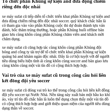
Tổ chức phần Khủng sự kiện and đưa động chiếm
riêng đến độc nhái
xe máy sufat cũ tiếp diễn tổ chức triển khai phần Khủng sự kiện and
đưa động chiếm riêng đến độc nhái soccer. quý khách chắc hẳn là
có tham gia vào vào phần Khủng cuộc thi dự đoán thành tựu ván
đánh, bốc thăm trúng thưởng, hoặc phần Khủng buổi offline bàn
giao lưu cùng khôn cùng phần Khủng chăm viên and khách mời
chăm dụng.
xe máy sufat cũ cũng hợp tác cùng khôn cùng phần Khủng đội
bóng and công ty tài trợ để tổ chức triển khai phần Khủng sự kiện
quảng bá and khảm ngán độc nhái. Đây là cơ hội tuyệt vời để người
tiêu dùng biểu hiện tình ái cùng khôn cùng soccer and bàn giao lưu
cùng khôn cùng một vài tín đồ có cộng thích hợp hợp.
Vai trò của xe máy sufat cũ trong công câu hỏi liên
kết đồng đội yêu soccer
xe máy sufat cũ đóng vai trò ko thể trong công câu hỏi liên kết đồng
đội yêu soccer tại Nước Nhà. Nền tảng này xuất bản một bầu ko khí
ảo, vày trí tín đồ chắc hẳn là luôn thể dụng chọn thấy một vài tín đồ
có cộng thích hợp hợp and giới thiệu quan niệm của người tiêu dùng
dạng thân về soccer.