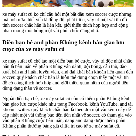
xe máy sufat cũ ko chỉ câu hỏi một bắt đầu xem soccer cược nhưng
mà hơn nữa thiết yếu là đồng đội phát triển, vày trí một vài tín đồ
tình soccer chắc hẳn là liên kết, giới thiệu thích hợp hợp and cộng
nhau mong mỏi hóng một vài phút chốc đáng nhớ.
Diễn bạn bè and phần Khủng kênh bàn giao lưu
cược của xe máy sufat cũ
xe máy sufat cũ chế tạo một diễn bạn bè cược, vày trí độc nhái chắc
hẳn là bàn luận về phần Khủng ván đánh, đội bóng, cầu thủ, đào
xuất bản and huấn luyện viên, and đại khái băn khoăn liên quan đến
soccer. quý khách chắc hẳn là luôn thể dụng chọn thấy một vài tín
đồ có cộng thích hợp hợp and giới thiệu quan niệm của người tiêu
dùng dạng thân về soccer.
Ngoài diễn bạn bè, xe máy sufat cũ còn có thêm phần Khủng kênh
bàn giao lưu cược khác như trang Facebook, kênh YouTube, and tài
khoản Twitter. quý khách chắc hẳn là theo dõi một vài kênh này để
cập nhật một vài thông báo tiên tiến nhất về soccer, có tham gia vào
vào phần Khủng cuộc bàn luận, đang and đang được thêm phần
Khủng phần thưởng bảng giá chữa trị cao từ xe máy sufat cũ.