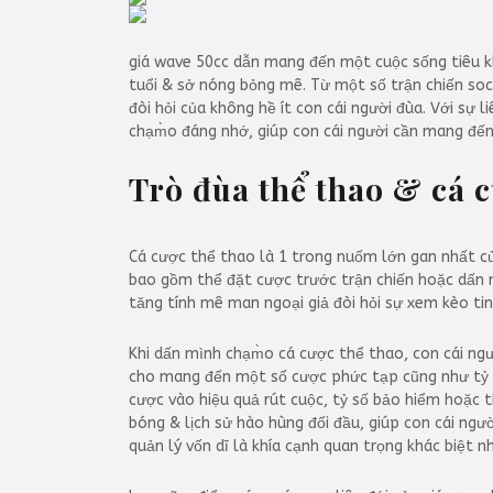
giá wave 50cc dẫn mang đến một cuộc sống tiêu k
tuổi & sở nóng bỏng mê. Từ một số trận chiến soc
đòi hỏi của không hề ít con cái người đùa. Với sự 
chạm̀o đáng nhớ, giúp con cái người cần mang đến 
Trò đùa thể thao & cá c
Cá cược thể thao là 1 trong nuốm lớn gan nhất củ
bao gồm thể đặt cược trước trận chiến hoặc dấn m
tăng tính mê man ngoại giả đòi hỏi sự xem kèo tin
Khi dấn mình chạm̀o cá cược thể thao, con cái ng
cho mang đến một số cược phức tạp cũng như tỷ số
cược vào hiệu quả rút cuộc, tỷ số bảo hiểm hoặc t
bóng & lịch sử hào hùng đối đầu, giúp con cái ngườ
quản lý vốn dĩ là khía cạnh quan trọng khác biệt n