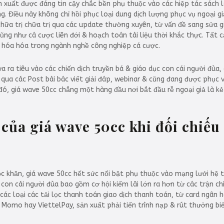
 xuất được đáng tin cậy chắc bền phụ thuộc vào các hiệp tác sách 
. Điều này không chỉ hồi phục loại dung dịch lượng phục vụ ngoại g
ữa trị chữa trị qua các update thường xuyên, từ vấn đề sang sửa g
ng như cá cược liên đới & hoạch toán tài liệu thời khắc thực. Tất 
 hóa hóa trong ngành nghề công nghiệp cá cược.
 ra tiêu vào các chiến dịch truyền bá & giáo dục con cái người đùa,
iễn qua các Post bài bác viết giải đáp, webinar & cũng đang được ph
 đó, giá wave 50cc chẳng một hàng đầu nơi bắt đầu rễ ngoại giả là 
của giá wave 50cc khi đối chiế
c khăn, giá wave 50cc hết sức nổi bật phụ thuộc vào mạng lưới hệ 
p con cái người đùa bao gồm cơ hội kiếm lãi lớn ra hơn từ các trận
 các loại các tải lọc thanh toán giao dịch thanh toán, từ card ngân
 Momo hay ViettelPay, sản xuất phải tiến trình nạp & rút thưởng biế