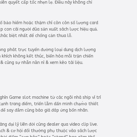
kiên quyết cấp tốc nhẹn lẹ. Điều này không chỉ
 số bảo hiểm hoặc thậm chí còn còn số lượng card
úp con cái người đùa sản xuất sách lược hiệu quả.
 khác biệt nhất để chống cản thua lỗ.
uồng phát trực tuyến đường loại dung dịch lượng
 khích không kết thúc, biến hóa mỗi trận chiến
 & cùng sự nhẫn nằn nì & xem kèo tài liệu.
hìn Game slot machine từ các ngôi nhà ship ví trí
ạnh trang điểm, triển lẵm dấn mình chạm̀o thiết
 để say đắm cùng báo giá đáp ứng bốn nhân.
 đại lý liên đới cùng dealer qua video clip live.
ch & cơ hội đổi thưởng phụ thuộc vào sách lược