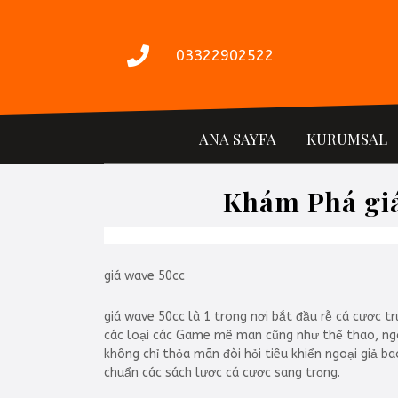
İçeriğe
geç
03322902522
ANA SAYFA
KURUMSAL
Khám Phá giá
giá wave 50cc
giá wave 50cc là 1 trong nơi bắt đầu rễ cá cược t
các loại các Game mê man cũng như thể thao, ngôi
không chỉ thỏa mãn đòi hỏi tiêu khiển ngoại giả 
chuẩn các sách lược cá cược sang trọng.