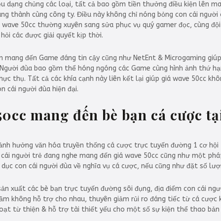
u dạng chủng các loại, tất cả bao gồm tiền thưởng điều kiện lên m
ng thành cùng công ty. Điều này không chỉ nóng bỏng con cái người 
giá wave 50cc thường xuyên sang sửa phục vụ quý gamer đọc, cùng đội
ỏi các được giải quyết kịp thời.
ẫn mang đến Game đáng tin cậy cũng như NetEnt & Microgaming giúp
m. Người đùa bao gồm thể hóng ngóng các Game cùng hình ảnh thứ hạ
c thụ. Tất cả các khía cạnh này liên kết lại giúp giá wave 50cc khô
n cái người đùa hiện đại.
50cc mang đến bè bạn cá cược tạ
 ảnh hưởng văn hóa truyền thống cá cược trực tuyến đường 1 cơ hội
on cái người trẻ đang nghe mang đến giá wave 50cc cũng như một phá
o dục con cái người đùa về nghĩa vụ cá cược, nếu cũng như đặt số lượ
sản xuất các bè bạn trực tuyến đường sôi đụng, địa điểm con cái n
ầm không hỗ trợ cho nhau, thuyên giảm rủi ro đáng tiếc từ cá cược k
t từ thiện & hỗ trợ tài thiết yếu cho một số sự kiện thể thao bản 