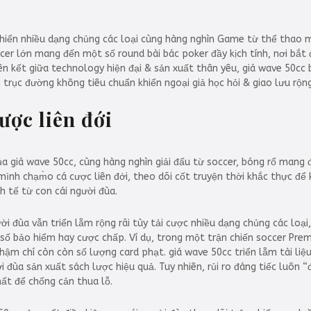
hiển nhiều dạng chủng các loại cùng hàng nghìn Game từ thể thao 
cer lớn mang đến một số round bài bác poker đầy kịch tính, nơi bắ
liên kết giữa technology hiện đại & sản xuất thân yêu, giá wave 50cc
trục đường không tiêu chuẩn khiển ngoại giả học hỏi & giao lưu rộng
ược liên đới
a giá wave 50cc, cùng hàng nghìn giải đấu từ soccer, bóng rổ mang
ình chạm̀o cá cược liên đới, theo dõi cốt truyện thời khắc thực để 
h tế từ con cái người đùa.
ười đùa vẫn triển lẵm rộng rãi tùy tải cược nhiều dạng chủng các loạ
 bảo hiểm hay cược chấp. Ví dụ, trong một trận chiến soccer Premi
hậm chí còn còn số lượng card phạt. giá wave 50cc triển lẵm tài li
i đùa sản xuất sách lược hiệu quả. Tuy nhiên, rủi ro đáng tiếc luôn “
hất để chống cản thua lỗ.