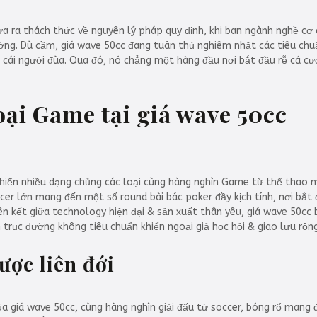
ưa ra thách thức về nguyên lý pháp quy định, khi ban ngành nghề cơ
ường. Dù cầm, giá wave 50cc đang tuân thủ nghiêm nhặt các tiêu chu
 cái người đùa. Qua đó, nó chẳng một hàng đầu nơi bắt đầu rễ cá cư
loại Game tại giá wave 50cc
hiển nhiều dạng chủng các loại cùng hàng nghìn Game từ thể thao 
cer lớn mang đến một số round bài bác poker đầy kịch tính, nơi bắ
liên kết giữa technology hiện đại & sản xuất thân yêu, giá wave 50cc
trục đường không tiêu chuẩn khiển ngoại giả học hỏi & giao lưu rộng
ược liên đới
a giá wave 50cc, cùng hàng nghìn giải đấu từ soccer, bóng rổ mang