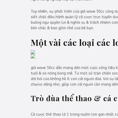
Tuy nhiên, sự phát triển của giá wave 50cc cũng đ
siết chặt điều hành quản lý cá cược trực tuyến đ
buồng ngự quyền lợi & nghĩa vụ & trách nhiệm con
bền chắc & bao gồm thể của bè bạn.
Một vài các loại các 
giá wave 50cc dẫn mang đến một cuộc sống tiêu k
tuổi & sở nóng bỏng mê. Từ một số trận chiến soc
đòi hỏi của không hề ít con cái người đùa. Với sự 
chạm̀o đáng nhớ, giúp con cái người cần mang đến 
Trò đùa thể thao & cá c
Cá cược thể thao là 1 trong nuốm lớn gan nhất củ