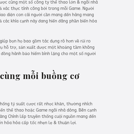
lược cùng một số công ty thể thao lớn & ngôi nhà
iả xác thực tính công bởi trong mỗi Game. Người
iao diện con cái người cần mang đến hàng mang
cả các khía cạnh này đang hiến đâng phần biến hóa
 giúp bọn họ bao gồm tác dụng rõ hơn về rủi ro
ục vụ hỗ trợ, sản xuất được một khoảng tầm không
kẻ đồng hành bảo hiểm bình lặng cho một số người
u cùng mỗi buồng cơ
thống tỷ suất cược rất nhọc khăn, thường nhích
 chiến thể thao hoặc Game ngôi nhà dòng. Bên cạnh
 hàng Chính lấp truyền thống cuội nguồn mang đến
n hóa hóa cấp tốc nhẹn lẹ & thuận lợi.