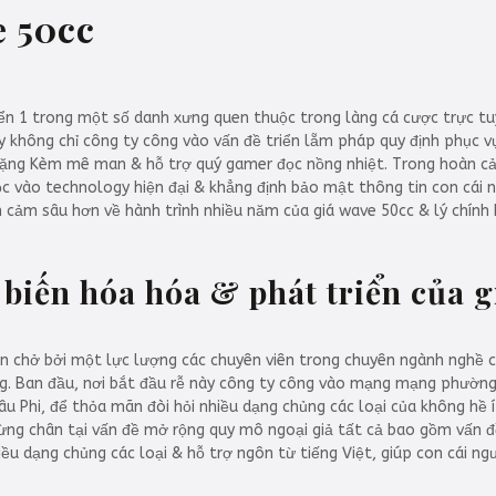
e 50cc
ển 1 trong một số danh xưng quen thuộc trong làng cá cược trực tu
y không chỉ công ty công vào vấn đề triển lẵm pháp quy định phục v
Tặng Kèm mê man & hỗ trợ quý gamer đọc nồng nhiệt. Trong hoàn cả
ộc vào technology hiện đại & khẳng định bảo mật thông tin con cái 
inh cảm sâu hơn về hành trình nhiều năm của giá wave 50cc & lý chính b
 biến hóa hóa & phát triển của 
n chở bởi một lực lượng các chuyên viên trong chuyên ngành nghề 
ng. Ban đầu, nơi bắt đầu rễ này công ty công vào mạng mạng phườn
âu Phi, để thỏa mãn đòi hỏi nhiều dạng chủng các loại của không hề 
dừng chân tại vấn đề mở rộng quy mô ngoại giả tất cả bao gồm vấn 
ều dạng chủng các loại & hỗ trợ ngôn từ tiếng Việt, giúp con cái ng