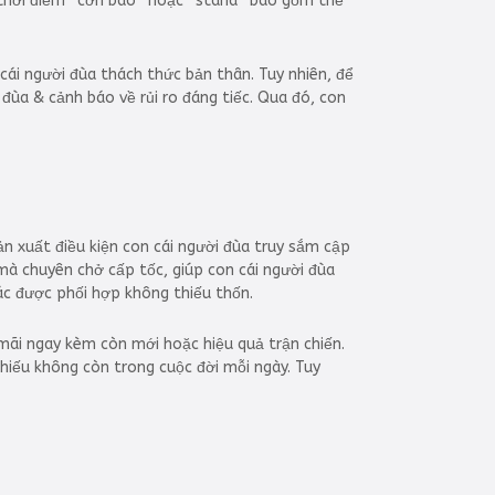
g thời điểm “cơn bão” hoặc “stand” bao gồm thể
ái người đùa thách thức bản thân. Tuy nhiên, để
đùa & cảnh báo về rủi ro đáng tiếc. Qua đó, con
ản xuất điều kiện con cái người đùa truy sắm cập
mà chuyên chở cấp tốc, giúp con cái người đùa
ác được phối hợp không thiếu thốn.
 mãi ngay kèm còn mới hoặc hiệu quả trận chiến.
thiếu không còn trong cuộc đời mỗi ngày. Tuy