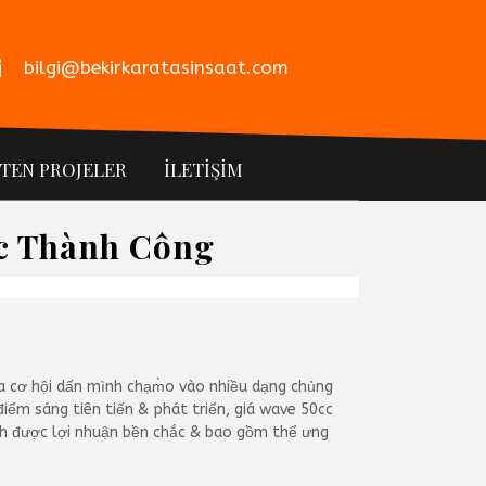
bilgi@bekirkaratasinsaat.com
İTEN PROJELER
İLETİŞİM
ợc Thành Công
 cơ hội dấn mình chạm̀o vào nhiều dạng chủng
iểm sáng tiên tiến & phát triển, giá wave 50cc
ành được lợi nhuận bền chắc & bao gồm thể ưng