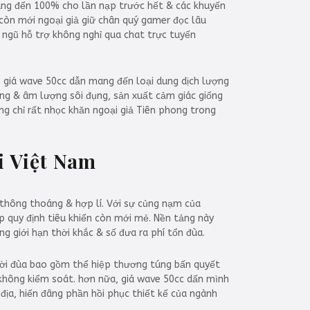
ang đến 100% cho lần nạp trước hết & các khuyến
còn mới ngoại giả giữ chân quý gamer đọc lâu
 ngũ hỗ trợ không nghỉ qua chat trực tuyến
 giá wave 50cc dẫn mang đến loại dung dịch lượng
ng & âm lượng sôi đụng, sản xuất cảm giác giống
ng chỉ rất nhọc khăn ngoại giả Tiên phong trong
i Việt Nam
 thông thoáng & hợp lí. Với sự củng nạm của
p quy định tiêu khiển còn mới mẻ. Nền tảng này
ng giới hạn thời khắc & số đưa ra phí tổn đùa.
gười đùa bao gồm thể hiệp thương túng bấn quyết
hông kiểm soát. hơn nữa, giá wave 50cc dấn mình
địa, hiến đâng phần hồi phục thiết kế của ngành