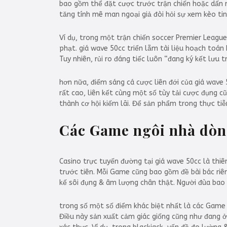
bao gồm thể đặt cược trước trận chiến hoặc dấn m
tăng tính mê man ngoại giả đòi hỏi sự xem kèo tin
Ví dụ, trong một trận chiến soccer Premier League
phạt. giá wave 50cc triển lẵm tài liệu hoạch toán
Tuy nhiên, rủi ro đáng tiếc luôn “đang ký kết lưu 
hơn nữa, điểm sáng cá cược liên đới của giá wave 
rất cao, liên kết cùng một số tùy tải cược đụng c
thành cơ hội kiếm lãi. Để sản phẩm trong thực tiễn
Các Game ngôi nhà dòn
Casino trực tuyến đường tại giá wave 50cc là thi
trước tiên. Mỗi Game cũng bao gồm đề bài bác riêng
kế sôi đụng & âm lượng chân thật. Người đùa bao
trong số một số điểm khác biệt nhất là các Game r
Điều này sản xuất cảm giác giống cũng như đang 