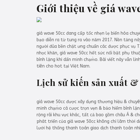
Giới thiệu về giá wav
giá wave 50cc đang cấp tốc nhẹn lẹ biến hóa chuy
bạo diễn ra từ tung ra vào năm 2017. Nền tảng nà
người đùa bền chặt ưng chuẩn các được phục vụ 
nhọc khăn, giá wave 50cc hết sức nổi bật phụ thu
bình lặng khi dấn mình chạm̀o. Bài viết này vẫn l
tiên cho hot tại Việt Nam.
Lịch sử kiến sản xuất &
giá wave 50cc được xây dựng thương hiệu & chuyê
mình chạm̀o cá cược trọn vẹn & bảo hiểm bình lặ
rộng rãi khu vực khác, tất cả bao gồm châu Á & ch
phát triển của giá wave 50cc không chỉ lâm thời 
lưới hệ thống thanh toán giao dịch thanh toán nhi