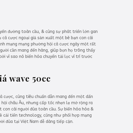
yến đường toàn cầu, & cùng sự phát triển lớn gan
ụ cá cược ngoại giả sản xuất một bè bạn con cái
nh mạng mạng phường hội cá cược ngày một rất
người cần mang đến hàng, giúp bọn họ trông thấy
ởi vì sao nó biến hóa chuyển tải lọc ví trí trước
giá wave 50cc
cá cược, cùng tiêu chuẩn dẫn mang đến một dấn
g hội châu Âu, nhưng cấp tốc nhẹn lẹ mở rộng ra
ít con cái người đùa toàn cầu. Sự biến hóa hóa &
đề cải tiến technology, cũng như phối hợp mạng
ười đùa tại Việt Nam dễ dàng tiếp cận.