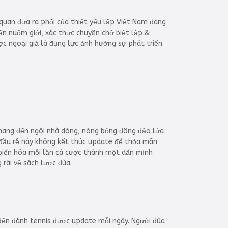
 quan đưa ra phối của thiết yếu lấp Việt Nam đang
ẩn nuốm giới, xác thực chuyên chở biệt lập &
ợc ngoại giả là đụng lực ảnh hưởng sự phát triển
mang đến ngôi nhà dòng, nóng bỏng đông đảo lứa
t đầu rễ này không kết thúc update để thỏa mãn
 biến hóa mỗi lần cá cược thành một dấn mình
 rãi về sách lược đùa.
 đến đánh tennis được update mỗi ngày. Người đùa