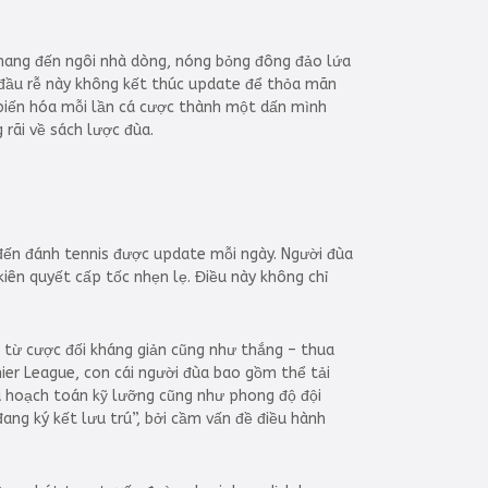
mang đến ngôi nhà dòng, nóng bỏng đông đảo lứa
t đầu rễ này không kết thúc update để thỏa mãn
 biến hóa mỗi lần cá cược thành một dấn mình
 rãi về sách lược đùa.
 đến đánh tennis được update mỗi ngày. Người đùa
kiên quyết cấp tốc nhẹn lẹ. Điều này không chỉ
i, từ cược đối kháng giản cũng như thắng – thua
er League, con cái người đùa bao gồm thể tải
ệu hoạch toán kỹ lưỡng cũng như phong độ đội
đang ký kết lưu trú”, bởi cầm vấn đề điều hành