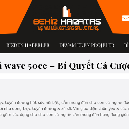
BİZDEN HABERLER
DEVAM EDEN PROJELER
B
 wave 50cc – Bí Quyết Cá Cư
rực tuyến đường hết sức nổi bật, dẫn mang đến cho con cái người đùa
 nhà dòng trực tuyến đường & xổ số. Với giao diện thân yêu & các đ
bao gồm tác dụng cho cho con cái người cần mang đến hàng đang gi