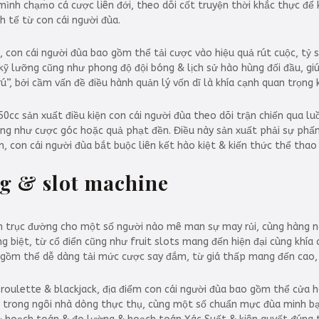
ình chạm̀o cá cược liên đới, theo dõi cốt truyện thời khắc thực để 
h tế từ con cái người đùa.
, con cái người đùa bao gồm thể tải cược vào hiệu quả rút cuộc, tỷ
 kỹ lưỡng cũng như phong độ đội bóng & lịch sử hào hùng đối đầu, gi
trú”, bởi cầm vấn đề điều hành quản lý vốn dĩ là khía cạnh quan trọng
50cc sản xuất điều kiện con cái người đùa theo dõi trận chiến qua l
ũng như cược góc hoặc quả phạt đền. Điều này sản xuất phải sự phấn
, con cái người đùa bắt buộc liên kết hào kiệt & kiến thức thể thao
g & slot machine
ên trục đường cho một số người nào mê man sự may rủi, cùng hàng ng
 biệt, từ cổ điển cũng như fruit slots mang đến hiện đại cùng khía c
 gồm thể dễ dàng tải mức cược say đắm, từ giá thấp mang đến cao,
oulette & blackjack, địa điểm con cái người đùa bao gồm thể cửa hàng
ở trong ngôi nhà dòng thực thụ, cùng một số chuẩn mực đùa minh bạ