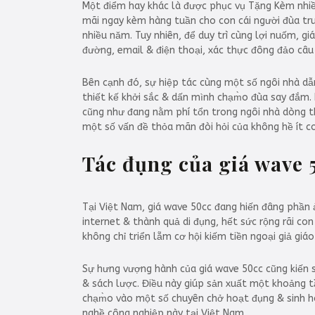
Một điểm hay khác là được phục vụ Tặng Kèm nhiề
mãi ngay kèm hàng tuần cho con cái người đùa tru
nhiều năm. Tuy nhiên, để duy trì cùng lợi nuốm, 
đường, email & điện thoại, xác thực đông đảo câu h
Bên cạnh đó, sự hiệp tác cùng một số ngôi nhà d
thiết kế khởi sắc & dấn mình chạm̀o đùa say đắ
cũng như đang nằm phí tổn trong ngôi nhà dòng thự
một số vấn đề thỏa mãn đòi hỏi của không hề ít co
Tác đụng của giá wave 
Tại Việt Nam, giá wave 50cc đang hiến đâng phần
internet & thành quả di đụng, hết sức rộng rãi c
không chỉ triển lẵm cơ hội kiếm tiền ngoại giả giá
Sự hưng vượng hành của giá wave 50cc cũng kiến 
& sách lược. Điều này giúp sản xuất một khoảng t
chạm̀o vào một số chuyên chở hoạt đụng & sinh hoạ
nghề công nghiệp này tại Việt Nam.