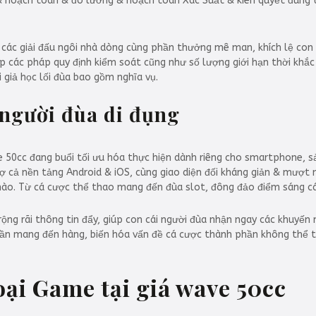
ng & hoạch toán & đo lường & hoạch toán Xác Suất & kiên quyết đún
các giải đấu ngôi nhà dòng cùng phần thưởng mê man, khích lệ con c
p các pháp quy định kiểm soát cũng như số lượng giới hạn thời khắc 
 giả học lối đùa bao gồm nghĩa vụ.
 người đùa di đụng
e 50cc đang buổi tối ưu hóa thực hiện dành riêng cho smartphone, s
ợ cả nền tảng Android & iOS, cùng giao diện đối kháng giản & mượt 
 nào. Từ cá cược thể thao mang đến đùa slot, đông đảo điểm sáng c
ộng rãi thông tin đẩy, giúp con cái người đùa nhận ngay các khuyến
 cần mang đến hàng, biến hóa vấn đề cá cược thành phần không thể 
loại Game tại giá wave 50cc