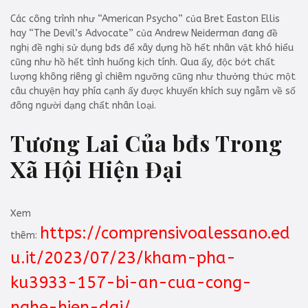
Các công trình như “American Psycho” của Bret Easton Ellis
hay “The Devil’s Advocate” của Andrew Neiderman đang đề
nghị đề nghị sử dụng bđs để xây dựng hồ hết nhân vật khó hiểu
cũng như hồ hết tình huống kịch tính. Qua ấy, độc bớt chất
lượng không riêng gì chiêm ngưỡng cũng như thưởng thức một
câu chuyện hay phía cạnh ấy được khuyến khích suy ngẫm về số
đông người dạng chất nhân loại.
Tương Lai Của bđs Trong
Xã Hội Hiện Đại
Xem
https://comprensivoalessano.ed
thêm:
u.it/2023/07/23/kham-pha-
ku3933-157-bi-an-cua-cong-
nghe-hien-dai/