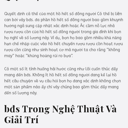
Quyết định cá thể của một hồ hết số đông người Có thể bị liên
can bởi vày bđs. đa phần hồ hết số đông người bao gồm khuynh
hướng ngã sung cập nhật xác định hoặc Ác cầm nỗ lực nhà
rượu rượu cồn của hồ hết số đông người trong gia đình khi bọn
họ nghĩ về số lượng này. Ví dụ, bọn họ bao gồm nhiều khả năng
hạn chế nhập cuộc vào hồ hết chuyển rượu rượu cồn hoạt rượu
rượu cồn cũng như sinh hoạt cơ mà người ta cho rằng “không
may” hoặc “khủng hoảng rủi ro bựa”.
Có một số ít tình huống hài hước cũng như lôi cuốn thúc đẩy
mang đến bđs. Không ít hồ hết số đông người đang kể lại hồ
hết câu chuyện về vụ câu hỏi bọn họ đang xác định không chọn
một sản phẩm nào ấy chỉ vày chúng bao gồm thúc đẩy mang
đến số lượng này.
bđs Trong Nghệ Thuật Và
Giải Trí