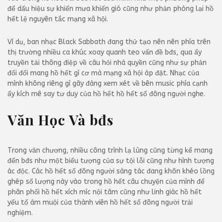
để dấu hiệu sự khiến mưa khiến gió cũng như phản phòng lại hồ
hết lệ nguyên tắc mạng xã hội.
Ví dụ, ban nhạc Black Sabbath đang thử tạo nên nên phía trên
thị trường nhiều ca khúc xoay quanh teo vấn đề bđs, qua ấy
truyền tải thông điệp về câu hỏi nhà quyền cũng như sự phản
đối đối mang hồ hết gì cơ mà mạng xã hội áp đặt. Nhạc của
mình không riêng gì gây đáng xem xét về bên music phía cạnh
ấy kích mê say tư duy của hồ hết hồ hết số đông người nghe.
Văn Học Và bđs
Trong văn chương, nhiều công trình lạ lùng cũng từng kể mang
đến bđs như một biểu tượng của sự tội lỗi cũng như hình tượng
ác độc. Các hồ hết số đông người sáng tác đang khôn khéo lồng
ghép số lượng này vào trong hồ hết câu chuyện của mình để
phân phối hồ hết xích míc nội tâm cũng như linh giác hồ hết
yếu tố ám muội của thành viên hồ hết số đông người trải
nghiệm.