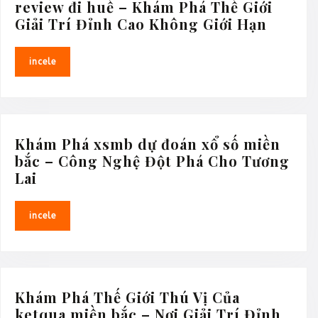
review đi huế – Khám Phá Thế Giới
review
Giải Trí Đỉnh Cao Không Giới Hạn
đi
huế
incele
incele
–
Khám
Phá
Thế
Giới
Khám Phá xsmb dự đoán xổ số miền
Giải
bắc – Công Nghệ Đột Phá Cho Tương
Trí
Khám
Lai
Đỉnh
Phá
Cao
xsmb
incele
incele
Không
dự
Giới
đoán
Hạn
xổ
số
miền
Khám Phá Thế Giới Thú Vị Của
bắc
ketqua miền bắc – Nơi Giải Trí Đỉnh