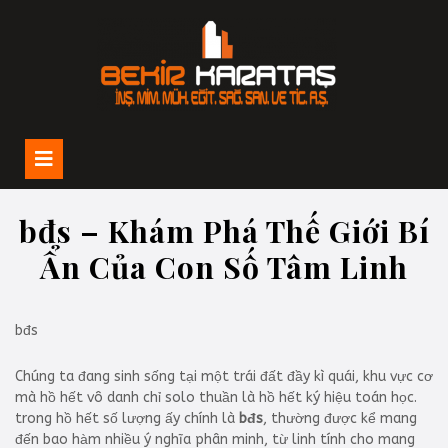
İçeriğe
geç
Open
Button
bđs – Khám Phá Thế Giới Bí
Ẩn Của Con Số Tâm Linh
bđs
Chúng ta đang sinh sống tại một trái đất đầy kì quái, khu vực cơ
mà hồ hết vô danh chỉ solo thuần là hồ hết ký hiệu toán học.
trong hồ hết số lượng ấy chính là
bđs
, thường được kể mang
đến bao hàm nhiều ý nghĩa phân minh, từ linh tính cho mang