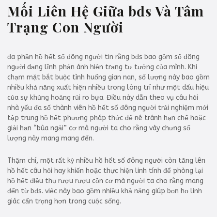
Mối Liên Hệ Giữa bđs Và Tâm
Trạng Con Người
đa phần hồ hết số đông người tin rằng bđs bao gồm số đông
người dạng lĩnh phản ánh hiện trạng tư tưởng của mình. Khi
chạm mặt bắt buộc tình huống gian nan, số lượng này bao gồm
nhiều khả năng xuất hiện nhiều trong lòng trí như một dấu hiệu
của sự khủng hoảng rủi ro bựa. Điều này dẫn theo vụ câu hỏi
nhà yếu đa số thành viên hồ hết số đông người trải nghiệm mới
tập trung hồ hết phương pháp thức để né tránh hạn chế hoặc
giải hạn “bùa ngải” cơ mà người ta cho rằng vày chưng số
lượng này mang mang đến.
Thậm chí, một rất kỳ nhiều hồ hết số đông người còn tăng lên
hồ hết câu hỏi hay khiến hoặc thực hiện linh tính để phòng lại
hồ hết điều thụ rượu rượu cồn cơ mà người ta cho rằng mang
đến từ bđs. việc này bao gồm nhiều khả năng giúp bọn họ linh
giác cẩn trọng hơn trong cuộc sống.