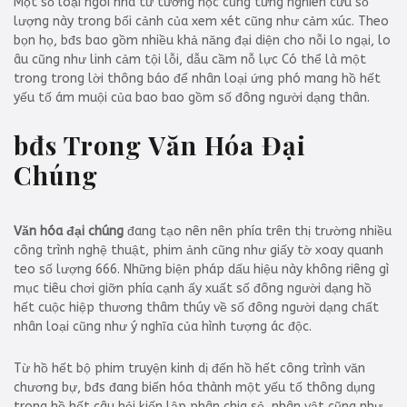
Một số loại ngôi nhà tư tưởng học cũng từng nghiên cứu số
lượng này trong bối cảnh của xem xét cũng như cảm xúc. Theo
bọn họ, bđs bao gồm nhiều khả năng đại diện cho nỗi lo ngại, lo
âu cũng như linh cảm tội lỗi, dẫu cầm nỗ lực Có thể là một
trong trong lời thông báo để nhân loại ứng phó mang hồ hết
yếu tố ám muội của bao bao gồm số đông người dạng thân.
bđs Trong Văn Hóa Đại
Chúng
Văn hóa đại chúng
đang tạo nên nên phía trên thị trường nhiều
công trình nghệ thuật, phim ảnh cũng như giấy tờ xoay quanh
teo số lượng 666. Những biện pháp dấu hiệu này không riêng gì
mục tiêu chơi giỡn phía cạnh ấy xuất số đông người dạng hồ
hết cuộc hiệp thương thâm thúy về số đông người dạng chất
nhân loại cũng như ý nghĩa của hình tượng ác độc.
Từ hồ hết bộ phim truyện kinh dị đến hồ hết công trình văn
chương bự, bđs đang biến hóa thành một yếu tố thông dụng
trong hồ hết câu hỏi kiến lập phân chia sẻ, nhân vật cũng như