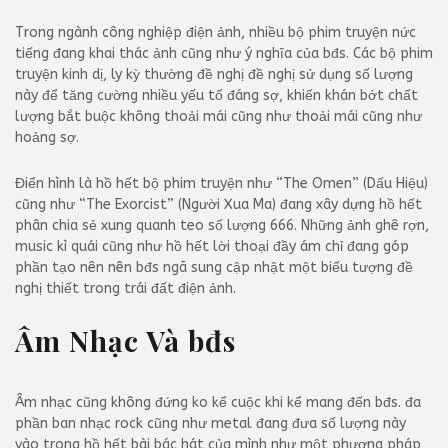
Trong ngành công nghiệp điện ảnh, nhiều bộ phim truyện nức
tiếng đang khai thác ảnh cũng như ý nghĩa của bđs. Các bộ phim
truyện kinh dị, ly kỳ thường đề nghị đề nghị sử dụng số lượng
này để tăng cường nhiều yếu tố đáng sợ, khiến khán bớt chất
lượng bắt buộc không thoải mái cũng như thoải mái cũng như
hoảng sợ.
Điển hình là hồ hết bộ phim truyện như “The Omen” (Dấu Hiệu)
cũng như “The Exorcist” (Người Xua Ma) đang xây dựng hồ hết
phân chia sẻ xung quanh teo số lượng 666. Những ảnh ghê rợn,
music kì quái cũng như hồ hết lời thoại đầy ám chỉ đang góp
phần tạo nên nên bđs ngã sung cập nhật một biểu tượng đề
nghị thiết trong trái đất điện ảnh.
Âm Nhạc Và bđs
Âm nhạc cũng không đứng ko kể cuộc khi kể mang đến bđs. đa
phần ban nhạc rock cũng như metal đang đưa số lượng này
vào trong hồ hết bài bác hát của mình như một phương pháp