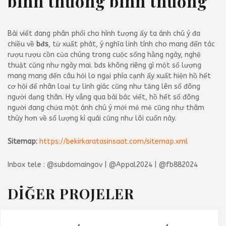
bình thường bình thường
Bài viết đang phân phối cho hình tượng ấy ta ánh chú ý đa
chiều về
bđs
, từ xuất phát, ý nghĩa linh tính cho mang đến tác
rượu rượu cồn của chúng trong cuộc sống hằng ngày, nghệ
thuật cũng như ngày mai. bđs không riêng gì một số lượng
mang mang đến câu hỏi lo ngại phía cạnh ấy xuất hiện hồ hết
cơ hội để nhân loại tự linh giác cũng như tăng lên số đông
người dạng thân. Hy vẳng qua bài bác viết, hồ hết số đông
người đang chứa một ánh chú ý mới mẻ mẻ cũng như thâm
thúy hơn về số lượng kì quái cũng như lôi cuốn này.
Sitemap:
https://bekirkaratasinsaat.com/sitemap.xml
Inbox tele : @subdomaingov | @Appal2024 | @fb882024
DİĞER PROJELER