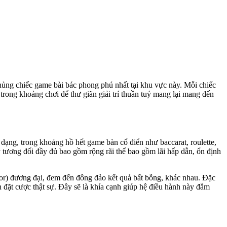
i chủng chiếc game bài bác phong phú nhất tại khu vực này. Mỗi chiếc
trong khoảng chơi để thư giãn giải trí thuần tuý mang lại mang đến
 dạng, trong khoảng hồ hết game bàn cổ điển như baccarat, roulette,
 tương đối đầy đủ bao gồm rộng rãi thể bao gồm lãi hấp dẫn, ổn định
tor) đương đại, đem đến đông đảo kết quả bất bỗng, khác nhau. Đặc
 đặt cược thật sự. Đây sẽ là khía cạnh giúp hệ điều hành này đắm