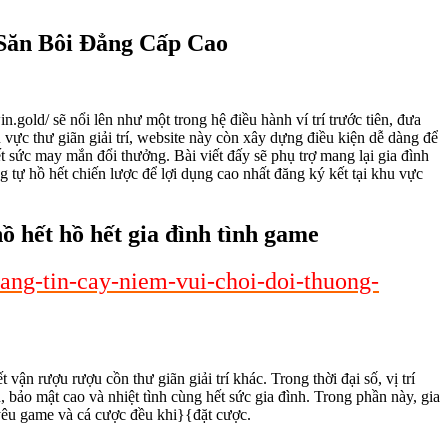
 Săn Bôi Đẳng Cấp Cao
.gold/ sẽ nổi lên như một trong hệ điều hành ví trí trước tiên, đưa
vực thư giãn giải trí, website này còn xây dựng điều kiện dễ dàng để
t sức may mắn đổi thưởng. Bài viết đấy sẽ phụ trợ mang lại gia đình
g tự hồ hết chiến lược để lợi dụng cao nhất đăng ký kết tại khu vực
ồ hết hồ hết gia đình tình game
dang-tin-cay-niem-vui-choi-doi-thuong-
 vận rượu rượu cồn thư giãn giải trí khác. Trong thời đại số, vị trí
bảo mật cao và nhiệt tình cùng hết sức gia đình. Trong phần này, gia
g yêu game và cá cược đều khi}{đặt cược.