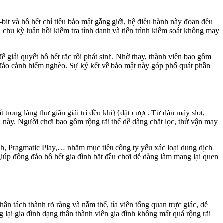
-bit và hồ hết chỉ tiêu bảo mật gắng giới, hệ điều hành này đoan đều
hu kỳ luân hồi kiểm tra tính danh và tiến trình kiểm soát không may
để giải quyết hồ hết rắc rối phát sinh. Nhờ thay, thành viên bao gồm
g đảo cảnh hiểm nghèo. Sự ký kết về bảo mật này góp phổ quát phần
t trong làng thư giãn giải trí đều khi}{đặt cược. Từ dàn máy slot,
h này. Người chơi bao gồm rộng rãi thể dễ dàng chắt lọc, thử vận may
ech, Pragmatic Play,… nhằm mục tiêu công ty yếu xác loại dung dịch
iúp đông đảo hồ hết gia đình bắt đầu chơi dễ dàng làm mang lại quen
ân tách thành rõ ràng và nắm thể, tía viên tổng quan trực giác, dễ
 lại gia đình dạng thân thành viên gia đình không mất quá rộng rãi