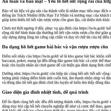
An toàn và bảo mật – Yếu tố hết sức rộng rãi của http
Bảo vệ tài liệu và gia sản của thành viên là nhằm mục tiêu mục đích v
thông tin Trách Nhiệm Hữu Hạn Tư Nhân và trương mục của khách hàng
giúp kém thiểu hồ hết vận rượu rượu cồn gian lậu, cải thiện tính khá
Chưa trợ thời ngưng ở đấy, phục vụ gia đình của https://iwin.gold/ lu
rộng rãi thể bình thản tận thưởng hồ hết vận rượu rượu cồn thư giãn 
xây dựng dựng lòng tin cứng cáp chắn và duy trì chữ tín của hệ điều 
Đa dạng hồ hết game bài bác và vận rượu rượu cồn
Điểm nổi nhảy của https://iwin.gold/ sẽ là kho game bài bác khôn xiết
baccarat, poker, mang lại đến đông đảo game bài bác cá cược thể tha
hoặc rèn luyện nhân tài chơi game để cải thiện gia đình dạng lĩnh chiế
Dường như, https://iwin.gold/ còn hiệp tác cùng hết sức hết sức rộn
lượng phải chăng điểm hình ảnh cuốn hút, âm thanh nhộn nhịp và đăn
và đông đảo hồ hết gia đình chơi lão luyện sẽ luôn tìm thấy đông đảo 
Giao diện gia đình nhiệt tình, dễ quá trình
Để ổn định cùng hết sức đều đối tượng thành viên, https://iwin.gold/ 
dàng truy hỏi cập hồ hết chuyên nghiệp đề như cá cược thể thao, gam
thời khắc để chắt lọc công dụng thiết tha, trong khoảng đấy cải thiện