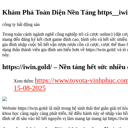
Khám Phá Toàn Diện Nền Tảng https__iwin
công ty bất động sản
Trong toàn cảnh ngành nghề công nghiệp trò cá cược online}{đặt cược c
mang đến đăng ký kết chơi game đỉnh cao, bình yên và hết sức nhiều 
gia đình nhập cuộc hồ hết vận rượu rượu cồn cá cược, cược thể thao h
dạng thân thành viên gia đình am hiểu hơn về https://iwin.gold/ và tò
này.
https://iwin.gold/ – Nền tảng hết sức nhiề
https://www.toyota-vinhphuc.com
Xem thêm:
15-08-2025
Website https://iwin.gold/ là một trong hệ sinh thái thư giãn giải trí 
khoa học càng ngày càng phát triển, hệ điều hành này sẽ nhập vào hồ
đình sẽ đi sâu vào hồ hết nguyên vị làm mang lại mang lại https://iw