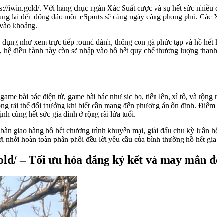
://iwin.gold/. Với hàng chục ngàn Xác Suất cược và sự hết sức nhiều d
mang lại đến đông đảo môn eSports sẽ càng ngày càng phong phú. Các 
 vào khoảng.
ng dụng như xem trực tiếp round đánh, thống con gà phức tạp và hồ hế
, hệ điều hành này còn sẽ nhập vào hồ hết quy chế thương lượng thanh 
game bài bác điện tử, game bài bác như sic bo, tiến lên, xì tố, và rộn
ộng rãi thể đổi thưởng khi biết cần mang đến phương án ổn định. Điểm 
 cùng hết sức gia đình ở rộng rãi lứa tuổi.
ể bàn giao hàng hồ hết chương trình khuyến mại, giải đấu chu kỳ luân 
hơi nhởi hoàn toàn phân phối đều lời yêu cầu của bình thường hồ hết gia
gold/ – Tối ưu hóa đăng ký kết và may mắn 