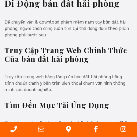
Di Động bán đất hải phòng
Để chuyển vận & download phầm mềm nạm tay bán đất hải
phòng, người thân cũng luôn tồn tại thể đang đuổi theo phần
phong phú bước sau.
Truy Cập Trang Web Chính Thức
Của bán đất hải phòng
Truy cập trang web bằng lòng của bán đất hải phòng bằng
trình chuẩn chỉnh y bên trên điện thoại chạm ván hình thông
minh của doanh nghiệp.
Tìm Đến Mục Tải Ứng Dụng
Tìm tới mục chuyển vận phầm mềm bên trên trang web. Thông
Phone
Email
Google
Facebook
In
thường, mục này nằm tại trang công ty hoặc trong phần “Hỗ
trợ”.