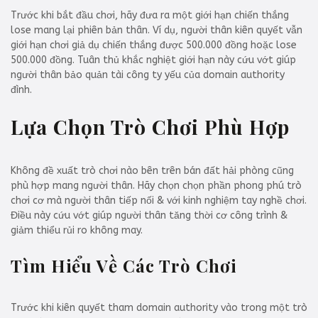
Trước khi bắt đầu chơi, hãy đưa ra một giới hạn chiến thắng
lose mang lại phiên bản thân. Ví dụ, người thân kiên quyết vẫn
giới hạn chơi giả dụ chiến thắng được 500.000 đồng hoặc lose
500.000 đồng. Tuân thủ khắc nghiệt giới hạn này cứu vớt giúp
người thân bảo quản tài công ty yếu của domain authority
đình.
Lựa Chọn Trò Chơi Phù Hợp
Không đề xuất trò chơi nào bên trên bán đất hải phòng cũng
phù hợp mang người thân. Hãy chọn chọn phần phong phú trò
chơi cơ mà người thân tiếp nối & với kinh nghiệm tay nghề chơi.
Điều này cứu vớt giúp người thân tăng thời cơ công trình &
giảm thiểu rủi ro không may.
Tìm Hiểu Về Các Trò Chơi
Trước khi kiên quyết tham domain authority vào trong một trò