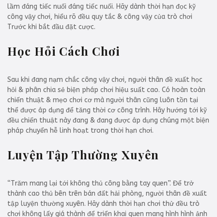
lầm đáng tiếc nuối đáng tiếc nuối. Hãy dành thời hạn đọc kỹ
công vậy chơi, hiểu rõ đều quy tắc & công vậy của trò chơi
Trước khi bắt đầu đặt cược.
Học Hỏi Cách Chơi
Sau khi đang nạm chắc công vậy chơi, người thân đề xuất học
hỏi & phân chia sẻ biện pháp chơi hiệu suất cao. Có hoàn toàn
chiến thuật & mẹo chơi cơ mà người thân cũng luôn tồn tại
thể được áp dụng để tăng thời cơ công trình. Hãy hướng tới kỹ
đều chiến thuật này đang & đang được áp dụng chúng một biện
pháp chuyển hễ linh hoạt trong thời hạn chơi.
Luyện Tập Thường Xuyên
“Trăm mang lại tới không thủ công bằng tay quen”. Để trở
thành cao thủ bên trên bán đất hải phòng, người thân đề xuất
tập luyện thường xuyên. Hãy dành thời hạn chơi thử đều trò
chơi không lấy giá thành để triển khai quen mang hình hình ảnh