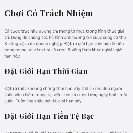
Chơi Có Trách Nhiệm
Cá cược trực nhỏ đường chỉ mang là một trong hình thức giải
trí. Đừng để chúng tác hễ hình ảnh hưởng tới cuộc sống cá thể
& công việc của doanh nghiệp. Đặt ra giới hạn thời hạn & tiền
nong mang lại việc chơi cá cược & vâng lệnh khắc nghiệt giới
hạn này.
Đặt Giới Hạn Thời Gian
Đặt ra một khoảng chừng thời hạn vậy thể cơ mà đều người
thân vẫn chiếm mang lại việc chơi cá cược từng ngày hoặc mỗi
tuần. Tuân thủ khắc nghiệt giới hạn này.
Đặt Giới Hạn Tiền Tệ Bạc