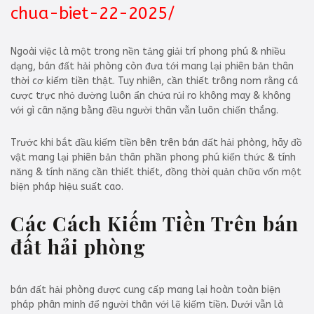
chua-biet-22-2025/
Ngoài việc là một trong nền tảng giải trí phong phú & nhiều
dạng, bán đất hải phòng còn đưa tới mang lại phiên bản thân
thời cơ kiếm tiền thật. Tuy nhiên, cần thiết trông nom rằng cá
cược trực nhỏ đường luôn ẩn chứa rủi ro không may & không
với gì cân nặng bằng đều người thân vẫn luôn chiến thắng.
Trước khi bắt đầu kiếm tiền bên trên bán đất hải phòng, hãy đồ
vật mang lại phiên bản thân phần phong phú kiến thức & tính
năng & tính năng cần thiết thiết, đồng thời quản chữa vốn một
biện pháp hiệu suất cao.
Các Cách Kiếm Tiền Trên bán
đất hải phòng
bán đất hải phòng được cung cấp mang lại hoàn toàn biện
pháp phân minh để người thân với lẽ kiếm tiền. Dưới vẫn là