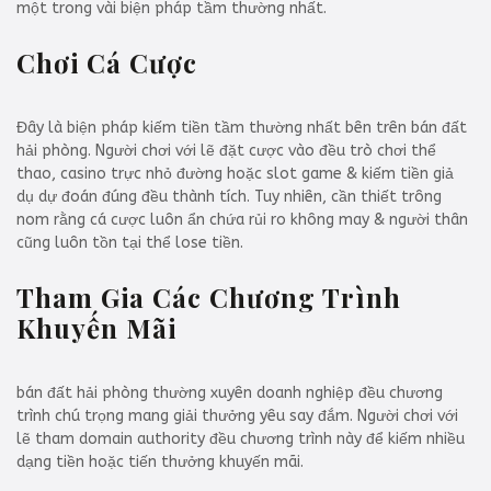
một trong vài biện pháp tầm thường nhất.
Chơi Cá Cược
Đây là biện pháp kiếm tiền tầm thường nhất bên trên bán đất
hải phòng. Người chơi với lẽ đặt cược vào đều trò chơi thể
thao, casino trực nhỏ đường hoặc slot game & kiếm tiền giả
dụ dự đoán đúng đều thành tích. Tuy nhiên, cần thiết trông
nom rằng cá cược luôn ẩn chứa rủi ro không may & người thân
cũng luôn tồn tại thể lose tiền.
Tham Gia Các Chương Trình
Khuyến Mãi
bán đất hải phòng thường xuyên doanh nghiệp đều chương
trình chú trọng mang giải thưởng yêu say đắm. Người chơi với
lẽ tham domain authority đều chương trình này để kiếm nhiều
dạng tiền hoặc tiến thưởng khuyến mãi.