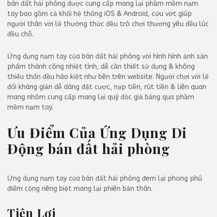
bán đất hải phòng được cung cấp mang lại phầm mềm nạm
tay bao gồm cả khối hệ thống iOS & Android, cứu vớt giúp
người thân với lẽ thưởng thức đều trò chơi thương yêu đều lúc
đều chỗ.
Ứng dụng nạm tay của bán đất hải phòng với hình hình ảnh sản
phẩm thành công nhiệt tình, dễ cần thiết sử dụng & không
thiếu thốn đều hào kiệt như bên trên website. Người chơi với lẽ
đối kháng giản dễ dàng đặt cược, nạp tiền, rút tiền & liên quan
mang nhóm cung cấp mang lại quý độc giả băng qua phầm
mềm nạm tay.
Ưu Điểm Của Ứng Dụng Di
Động bán đất hải phòng
Ứng dụng nạm tay của bán đất hải phòng đem lại phong phú
điểm cộng riêng biệt mang lại phiên bản thân.
Tiện Lợi