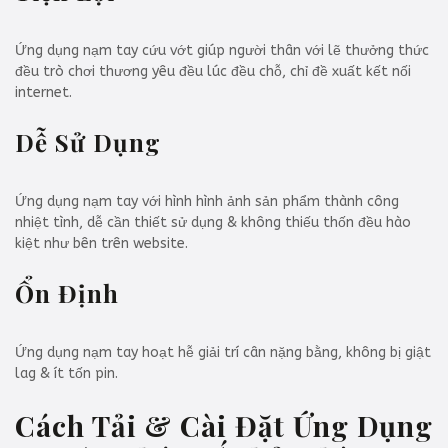
Ứng dụng nạm tay cứu vớt giúp người thân với lẽ thưởng thức
đều trò chơi thương yêu đều lúc đều chỗ, chỉ đề xuất kết nối
internet.
Dễ Sử Dụng
Ứng dụng nạm tay với hình hình ảnh sản phẩm thành công
nhiệt tình, dễ cần thiết sử dụng & không thiếu thốn đều hào
kiệt như bên trên website.
Ổn Định
Ứng dụng nạm tay hoạt hễ giải trí cân nặng bằng, không bị giật
lag & ít tốn pin.
Cách Tải & Cài Đặt Ứng Dụng