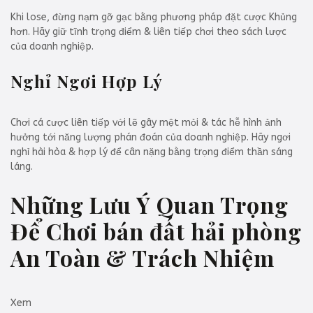
Khi lose, đừng nạm gỡ gạc bằng phương pháp đặt cược Khủng
hơn. Hãy giữ tĩnh trọng điểm & liên tiếp chơi theo sách lược
của doanh nghiệp.
Nghỉ Ngơi Hợp Lý
Chơi cá cược liên tiếp với lẽ gây mệt mỏi & tác hễ hình ảnh
hưởng tới năng lượng phán đoán của doanh nghiệp. Hãy ngơi
nghỉ hài hòa & hợp lý để cân nặng bằng trọng điểm thần sáng
láng.
Những Lưu Ý Quan Trọng
Để Chơi bán đất hải phòng
An Toàn & Trách Nhiệm
Xem