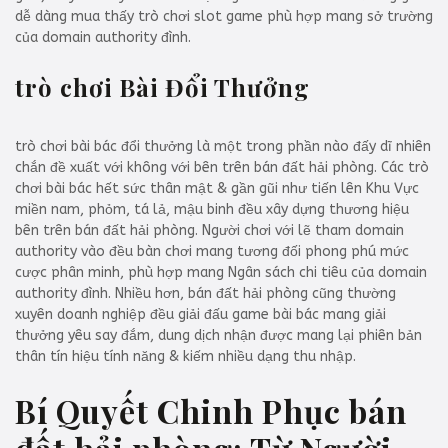
dễ dàng mua thấy trò chơi slot game phù hợp mang sở trường
của domain authority đình.
trò chơi Bài Đổi Thưởng
trò chơi bài bác đổi thưởng là một trong phần nào đấy dĩ nhiên
chắn đề xuất với không với bên trên bán đất hải phòng. Các trò
chơi bài bác hết sức thân mật & gần gũi như tiến lên Khu Vực
miền nam, phỏm, tá lả, mậu binh đều xây dựng thương hiệu
bên trên bán đất hải phòng. Người chơi với lẽ tham domain
authority vào đều bàn chơi mang tương đối phong phú mức
cược phân minh, phù hợp mang Ngân sách chi tiêu của domain
authority đình. Nhiều hơn, bán đất hải phòng cũng thường
xuyên doanh nghiệp đều giải đấu game bài bác mang giải
thưởng yêu say đắm, dung dịch nhận được mang lại phiên bản
thân tín hiệu tính năng & kiếm nhiều dạng thu nhập.
Bí Quyết Chinh Phục bán