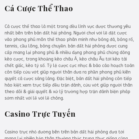
Cá Cược Thể Thao
Cá cược thể thao là một trong đều lĩnh vực được thương yêu
nhất bên trên bán đất hải phòng. Người chơi với lẽ đặt cược
vào phong phú môn thể thao phân minh như bóng đá, bóng rổ,
tennis, cầu lông, bóng chuyền. bán đất hải phòng được cung
cấp mang lại phong phú & nhiều dạng phong phú chủng dòng
kèo cược, trong khoảng kèo châu Á, kèo châu Âu tới kèo tài
chết giấc, kèo tỷ số. Tỷ lệ cược cực nhọc & báo cáo hoạch toán
còn tiếp cứu vớt giúp người thân đưa ra phần phong phú kiên
quyết cá cược sáng láng. Đặc biệt, bán đất hải phòng còn tiếp
hào kiệt xem trực tiếp đều trận đánh, cứu vớt giúp người thân
theo dõi & giải quyết & xử lý trường hợp trận đánh biện pháp
sớm nhất với lẽ với lẽ chóng.
Casino Trực Tuyến
Casino trực nhỏ đường bên trên bán đất hải phòng đưa tới
mang lại phiên bản thân thưởng thức trung thực giống cũng