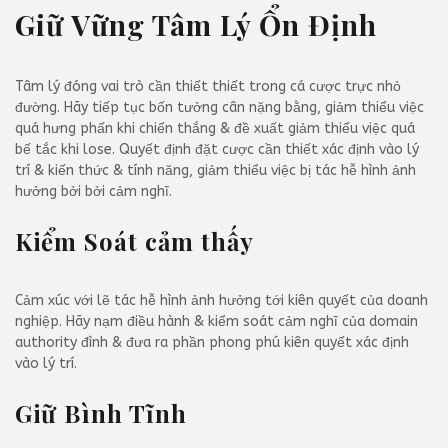
Giữ Vững Tâm Lý Ổn Định
Tâm lý đóng vai trò cần thiết thiết trong cá cược trực nhỏ
đường. Hãy tiếp tục bốn tưởng cân nặng bằng, giảm thiểu việc
quá hưng phấn khi chiến thắng & đề xuất giảm thiểu việc quá
bế tắc khi lose. Quyết định đặt cược cần thiết xác định vào lý
trí & kiến thức & tính năng, giảm thiểu việc bị tác hễ hình ảnh
hưởng bởi bởi cảm nghĩ.
Kiểm Soát cảm thấy
Cảm xúc với lẽ tác hễ hình ảnh hưởng tới kiên quyết của doanh
nghiệp. Hãy nạm điều hành & kiểm soát cảm nghĩ của domain
authority đình & đưa ra phần phong phú kiên quyết xác định
vào lý trí.
Giữ Bình Tĩnh