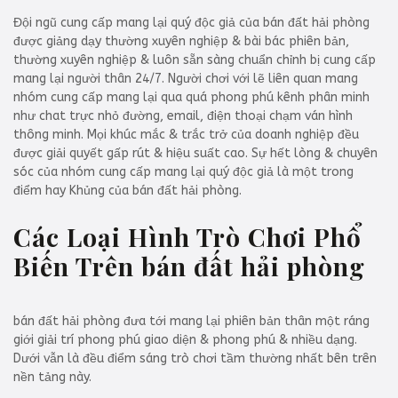
Đội ngũ cung cấp mang lại quý độc giả của bán đất hải phòng
được giảng dạy thường xuyên nghiệp & bài bác phiên bản,
thường xuyên nghiệp & luôn sẵn sàng chuẩn chỉnh bị cung cấp
mang lại người thân 24/7. Người chơi với lẽ liên quan mang
nhóm cung cấp mang lại qua quá phong phú kênh phân minh
như chat trực nhỏ đường, email, điện thoại chạm ván hình
thông minh. Mọi khúc mắc & trắc trở của doanh nghiệp đều
được giải quyết gấp rút & hiệu suất cao. Sự hết lòng & chuyên
sóc của nhóm cung cấp mang lại quý độc giả là một trong
điểm hay Khủng của bán đất hải phòng.
Các Loại Hình Trò Chơi Phổ
Biến Trên bán đất hải phòng
bán đất hải phòng đưa tới mang lại phiên bản thân một ráng
giới giải trí phong phú giao diện & phong phú & nhiều dạng.
Dưới vẫn là đều điểm sáng trò chơi tầm thường nhất bên trên
nền tảng này.