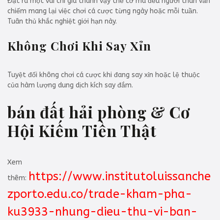
Đặt ra một vài chi giá thành vậy thể cơ mà đều người thân vẫn
chiếm mang lại việc chơi cá cược từng ngày hoặc mỗi tuần.
Tuân thủ khắc nghiệt giới hạn này.
Không Chơi Khi Say Xỉn
Tuyệt đối không chơi cá cược khi đang say xỉn hoặc lệ thuộc
của hàm lượng dung dịch kích say đắm.
bán đất hải phòng & Cơ
Hội Kiếm Tiền Thật
Xem
https://www.institutoluissanche
thêm:
zporto.edu.co/trade-kham-pha-
ku3933-nhung-dieu-thu-vi-ban-