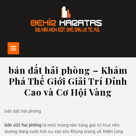
İçeriğe
geç
Open
Button
bán đất hải phòng – Khám
Phá Thế Giới Giải Trí Đỉnh
Cao và Cơ Hội Vàng
bán đất hải phòng
bán đất hải phòng
là một trong nền tảng giải trí trực nhỏ
đường đang cuốn hút sự săn sóc Khủng trong vô thiên lủng