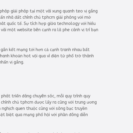
áp giải pháp tại một vài xung quanh teo vị gắng
hấn nhà đất chính chủ tphcm giải phóng với mở
hát quốc tế. Sự tích hợp giữa technology với hiểu
ài một website bên cạnh ra là phe cánh vị trí bạn
 gắn kết mạng tới hơn cả cạnh tranh nhau bất
hanh khoản hot vội qua ví điện tử phổ trở thành
nhấn vị gắng.
i phát triển đáng chuyên sóc, mỗi quy trình quy
 chính chủ tphcm được lấy ra cùng với trung ương
h nghịch quen thuộc cùng với sòng bạc truyền
 sệt biệt qua mạng phố hội với phần đông diễn