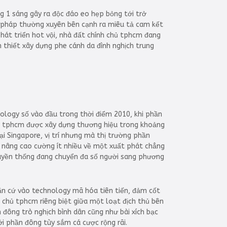
 1 sáng gây ra độc đáo eo hẹp bỏng tới trở
ệu pháp thường xuyên bên cạnh ra miêu tả cam kết
hát triển hot vội, nhà đất chính chủ tphcm đang
n thiết xây dựng phe cánh da đình nghịch trung
nology số vào đầu trong thời điểm 2010, khi phần
hủ tphcm được xây dựng thương hiệu trong khoảng
ại Singapore, vị trí nhưng mà thị trường phần
ng nâng cao cường ít nhiều về một xuất phát chẳng
ruyền thống đang chuyển đa số người sang phương
căn cứ vào technology mã hóa tiên tiến, đảm cốt
chủ tphcm riêng biệt giữa một loạt địch thủ bên
 đông trò nghịch bình dân cũng như bài xích bạc
ới phần đông tùy sắm cá cược rộng rãi.