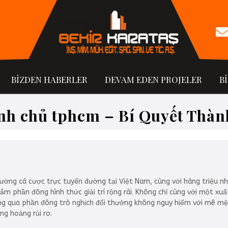
BİZDEN HABERLER
DEVAM EDEN PROJELER
B
nh chủ tphcm – Bí Quyết Thà
ờng cá cược trực tuyến đường tại Việt Nam, cùng với hàng triệu nhỏ
m phần đông hình thức giải trí rộng rãi. Không chỉ cùng với một xuất
g qua phần đông trò nghịch đổi thưởng không nguy hiểm với mê mệt,
g hoảng rủi ro.