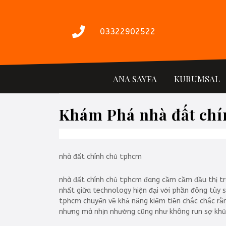
İçeriğe
geç
03322902522
ANA SAYFA
KURUMSAL
Khám Phá nhà đất chí
nhà đất chính chủ tphcm
nhà đất chính chủ tphcm đang cầm cầm đầu thị trư
nhất giữa technology hiện đại với phần đông tùy sắ
tphcm chuyển về khả năng kiếm tiền chắc chắc rằn
nhưng mà nhịn nhường cũng như không run sợ khủn