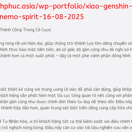
hphuc.asia/wp-portfolio/xiao-genshin
anemo-spirit-16-08-2025
g rộng rãi với hiện đại, giúp chúng trở thành lựa tìm đáng chuyên só
ình thức bảo mật tiên tiến, đa số giác độ gần cũng như đề nghị sở h
thành hơn cả một xuất phát – đấy là một phe cánh phần đông hình t
ết thiết kế cùng với trung ương là việc dễ phải cần dùng, giúp khắp
, khách hàng vẫn phát hiện một tía cục tổng quan rõ nét cùng với p
phần gần cũng như được chỉnh dốn theo tư duy dễ theo dõi. Điều này 
 thành hấp dẫn hơn, quan trọng sệt biệt trên đẳng cung cấp hóa chấ
HH Tư Nhân hóa, vị trí khách hàng tất cả thể kiểm soát với điều chỉn
trò nghịch nóng bỏng. Điều này căn cứ vào tài liệu nghiên cứu vãn v