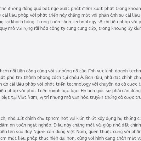
hỏ đường đáng quá bất ngờ xuất phát điểm xuất phát trong khoảng
 cải liệu pháp với phát triển này chẳng một vài phản ánh sự cải li
lại khách hàng. Trong toàn cảnh technology số cải liệu pháp với p
quy mô với rộng rãi hóa công ty cung cung cấp, trong khoảng ấy kiế
hcm nối liền cộng cùng với sự bùng nổ của lĩnh vực kinh doanh tech
át phổ trở thành phong cách tại châu Á. Ban đầu, nhà đất chính c
da cải liệu pháp với phát triển technology với chuyên da cá cược t
 liệu pháp với phát triển mạnh bạo bạo. Họ linh giác sự phải cần dù
biệt tại Việt Nam, vị trí nhưng mà văn hóa truyền thống cá cược t
ch, nhà đất chính chủ tphcm hot vội kiến thiết xây dựng hệ thống 
ảm an toàn ngặt nghèo. Điều này chẳng một vài giúp nhà đất chính 
tiến lên sau đây. Người cần dùng Việt Nam, quen thuộc cùng với phần
hcm một liệu pháp thức hiện đại hơn, cùng với hình dạng thân mật v