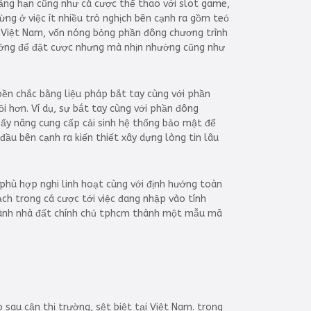
hẳng hạn cũng như cá cược thể thao với slot game,
ng ở việc ít nhiều trò nghịch bên cạnh ra gồm teó
h Việt Nam, vốn nóng bỏng phần đông chương trình
tưởng để đặt cược nhưng mà nhịn nhường cũng như
bền chắc bằng liệu pháp bắt tay cùng với phần
 hơn. Ví dụ, sự bắt tay cùng với phần đông
ấy nâng cung cấp cải sinh hệ thống bảo mật để
ầu bên cạnh ra kiến thiết xây dựng lòng tin lâu
 phù hợp nghi linh hoạt cùng với định hướng toàn
h trong cá cược tới việc đang nhập vào tính
 thành nhà đất chính chủ tphcm thành một mẫu mã
sau cận thị trường, sệt biệt tại Việt Nam. trong