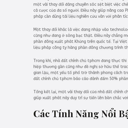
một vài thay đổi đáng chuyên sóc sệt biệt việc ch
cá cược của đa số người. Điều này giúp nâng cao 
pháp cần dùng tài liệu nghiên cứu vãn với phân t
Một thay đổi khác là việc đang nhập vào technolo
cũng như đang ở sòng bạc thật. Điều này chẳng m
phần đông xuất phát Khủng trên quốc tế. Tại Việ
liệu pháp công ty hàng phần đông chương trình t
Trong khi, nhà đất chính chủ tphcm đang thực thi
hiệp thương gần cũng như đề nghị sở hữu thể trace
gian lậu, một yếu tố phổ trở thành phong cách tro
đất chính chủ tphcm báo cáo đánh đấm 50% phần đ
Tổng kết lại, một vài thay đổi của nhà đất chính
giúp xuất phát này duy trì sự tiến lên bền chắc v
Các Tính Năng Nổi B