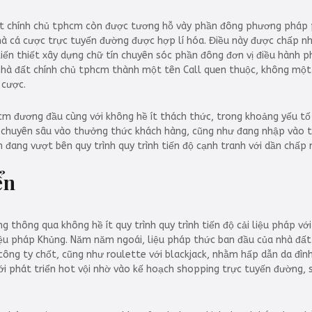
t chính chủ tphcm còn được tương hỗ vày phần đông phương pháp ph
 mà cá cược trực tuyến đường được hợp lí hóa. Điều này được chấp n
kiến thiết xây dựng chữ tín chuyên sóc phần đông đơn vị điều hành p
nhà đất chính chủ tphcm thành một tên Call quen thuộc, không một v
 cược.
cm đương đầu cùng với không hề ít thách thức, trong khoảng yếu tố
g chuyên sâu vào thưởng thức khách hàng, cũng như đang nhập vào t
đang vượt bên quy trình quy trình tiến độ cạnh tranh với dần chấp 
ển
 thông qua không hề ít quy trình quy trình tiến độ cải liệu pháp vớ
liệu pháp Khủng. Năm năm ngoái, liệu pháp thức ban đầu của nhà đất
công ty chốt, cũng như roulette với blackjack, nhằm hấp dẫn da đìn
với phát triển hot vội nhờ vào kế hoạch shopping trực tuyến đường,