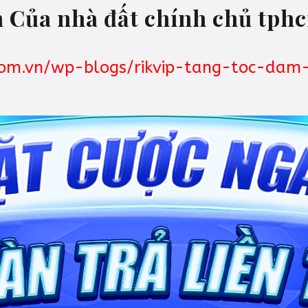
n Của nhà đất chính chủ tph
com.vn/wp-blogs/rikvip-tang-toc-da