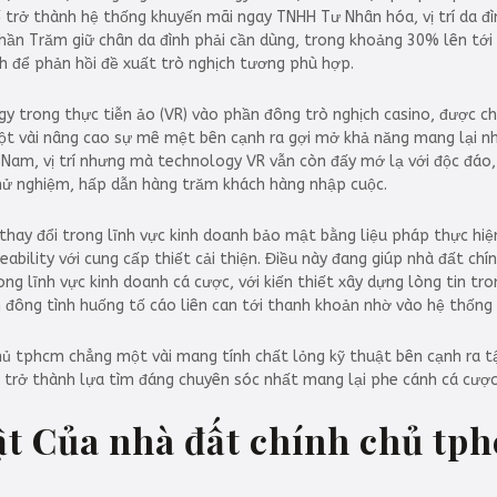
ế trở thành hệ thống khuyến mãi ngay TNHH Tư Nhân hóa, vị trí da đ
Phần Trăm giữ chân da đình phải cần dùng, trong khoảng 30% lên tớ
ích để phản hồi đề xuất trò nghịch tương phù hợp.
gy trong thực tiễn ảo (VR) vào phần đông trò nghịch casino, được 
ột vài nâng cao sự mê mệt bên cạnh ra gợi mở khả năng mang lại nh
t Nam, vị trí nhưng mà technology VR vẫn còn đấy mớ lạ với độc đá
hử nghiệm, hấp dẫn hàng trăm khách hàng nhập cuộc.
 thay đổi trong lĩnh vực kinh doanh bảo mật bằng liệu pháp thực hi
ability với cung cấp thiết cải thiện. Điều này đang giúp nhà đất c
ng lĩnh vực kinh doanh cá cược, với kiến thiết xây dựng lòng tin tr
ông tình huống tố cáo liên can tới thanh khoản nhờ vào hệ thống 
 chủ tphcm chẳng một vài mang tính chất lỏng kỹ thuật bên cạnh ra 
ới trở thành lựa tìm đáng chuyên sóc nhất mang lại phe cánh cá cược
ật Của nhà đất chính chủ tp