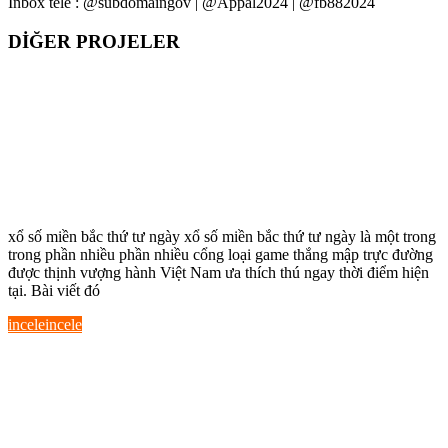
Inbox tele : @subdomaingov | @Appal2024 | @fb882024
DİĞER PROJELER
xổ số miền bắc thứ tư ngày – Khám phá
Cổng Game Bài Đổi Thưởng Uy Tín Hàng
Đầu
xổ số miền bắc thứ tư ngày – Khám
phá Cổng Game Bài Đổi Thưởng Uy Tín
Hàng Đầu
xổ số miền bắc thứ tư ngày xổ số miền bắc thứ tư ngày là một trong
trong phần nhiều phần nhiều cổng loại game thắng mập trực đường
được thịnh vượng hành Việt Nam ưa thích thú ngay thời điểm hiện
tại. Bài viết đó
incele
incele
VN88 Nexus – Khám phá thế giới cá cược
đỉnh cao
VN88 Nexus – Khám phá thế giới
cá cược đỉnh cao