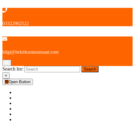
İçeriğe geç
03322902522
bilgi@bekirkaratasinsaat.com
Search for:
×
Open Button
ANA SAYFA
KURUMSAL
BİZDEN HABERLER
DEVAM EDEN PROJELER
BİTEN PROJELER
İLETİŞİM
Close Button