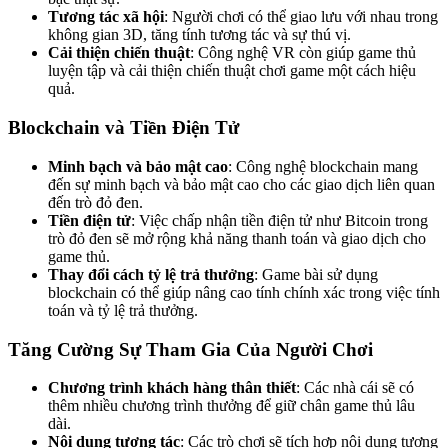
Tương tác xã hội
: Người chơi có thể giao lưu với nhau trong
không gian 3D, tăng tính tương tác và sự thú vị.
Cải thiện chiến thuật
: Công nghệ VR còn giúp game thủ
luyện tập và cải thiện chiến thuật chơi game một cách hiệu
quả.
Blockchain và Tiền Điện Tử
Minh bạch và bảo mật cao
: Công nghệ blockchain mang
đến sự minh bạch và bảo mật cao cho các giao dịch liên quan
đến trò đỏ đen.
Tiền điện tử
: Việc chấp nhận tiền điện tử như Bitcoin trong
trò đỏ đen sẽ mở rộng khả năng thanh toán và giao dịch cho
game thủ.
Thay đổi cách tỷ lệ trả thưởng
: Game bài sử dụng
blockchain có thể giúp nâng cao tính chính xác trong việc tính
toán và tỷ lệ trả thưởng.
Tăng Cường Sự Tham Gia Của Người Chơi
Chương trình khách hàng thân thiết
: Các nhà cái sẽ có
thêm nhiều chương trình thưởng để giữ chân game thủ lâu
dài.
Nội dung tương tác
: Các trò chơi sẽ tích hợp nội dung tương