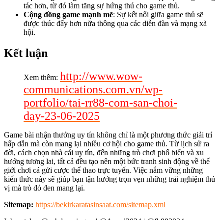
tác hơn, từ đó làm tăng sự hứng thú cho game thủ.
Cộng đồng game mạnh mẽ
: Sự kết nối giữa game thủ sẽ
được thúc đẩy hơn nữa thông qua các diễn đàn và mạng xã
hội.
Kết luận
http://www.wow-
Xem thêm:
communications.com.vn/wp-
portfolio/tai-rr88-com-san-choi-
day-23-06-2025
Game bài nhận thưởng uy tín không chỉ là một phương thức giải trí
hấp dẫn mà còn mang lại nhiều cơ hội cho game thủ. Từ lịch sử ra
đời, cách chọn nhà cái uy tín, đến những trò chơi phổ biến và xu
hướng tương lai, tất cả đều tạo nên một bức tranh sinh động về thế
giới chơi cá gửi cược thể thao trực tuyến. Việc nắm vững những
kiến thức này sẽ giúp bạn tận hưởng trọn vẹn những trải nghiệm thú
vị mà trò đỏ đen mang lại.
Sitemap:
https://bekirkaratasinsaat.com/sitemap.xml