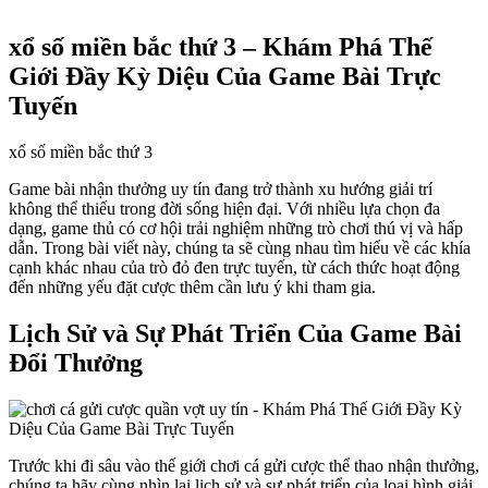
xổ số miền bắc thứ 3 – Khám Phá Thế
Giới Đầy Kỳ Diệu Của Game Bài Trực
Tuyến
xổ số miền bắc thứ 3
Game bài nhận thưởng uy tín đang trở thành xu hướng giải trí
không thể thiếu trong đời sống hiện đại. Với nhiều lựa chọn đa
dạng, game thủ có cơ hội trải nghiệm những trò chơi thú vị và hấp
dẫn. Trong bài viết này, chúng ta sẽ cùng nhau tìm hiểu về các khía
cạnh khác nhau của trò đỏ đen trực tuyến, từ cách thức hoạt động
đến những yếu đặt cược thêm cần lưu ý khi tham gia.
Lịch Sử và Sự Phát Triển Của Game Bài
Đổi Thưởng
Trước khi đi sâu vào thế giới chơi cá gửi cược thể thao nhận thưởng,
chúng ta hãy cùng nhìn lại lịch sử và sự phát triển của loại hình giải