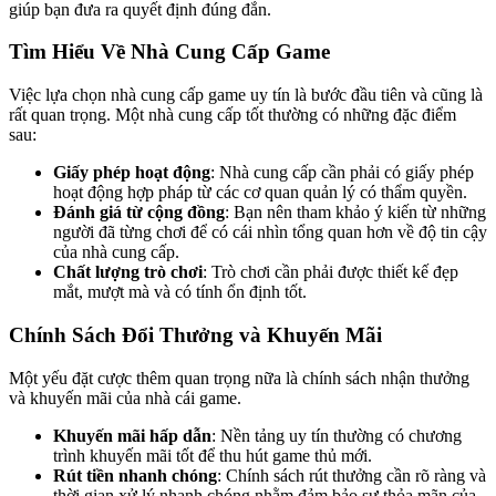
giúp bạn đưa ra quyết định đúng đắn.
Tìm Hiểu Về Nhà Cung Cấp Game
Việc lựa chọn nhà cung cấp game uy tín là bước đầu tiên và cũng là
rất quan trọng. Một nhà cung cấp tốt thường có những đặc điểm
sau:
Giấy phép hoạt động
: Nhà cung cấp cần phải có giấy phép
hoạt động hợp pháp từ các cơ quan quản lý có thẩm quyền.
Đánh giá từ cộng đồng
: Bạn nên tham khảo ý kiến từ những
người đã từng chơi để có cái nhìn tổng quan hơn về độ tin cậy
của nhà cung cấp.
Chất lượng trò chơi
: Trò chơi cần phải được thiết kế đẹp
mắt, mượt mà và có tính ổn định tốt.
Chính Sách Đổi Thưởng và Khuyến Mãi
Một yếu đặt cược thêm quan trọng nữa là chính sách nhận thưởng
và khuyến mãi của nhà cái game.
Khuyến mãi hấp dẫn
: Nền tảng uy tín thường có chương
trình khuyến mãi tốt để thu hút game thủ mới.
Rút tiền nhanh chóng
: Chính sách rút thưởng cần rõ ràng và
thời gian xử lý nhanh chóng nhằm đảm bảo sự thỏa mãn của