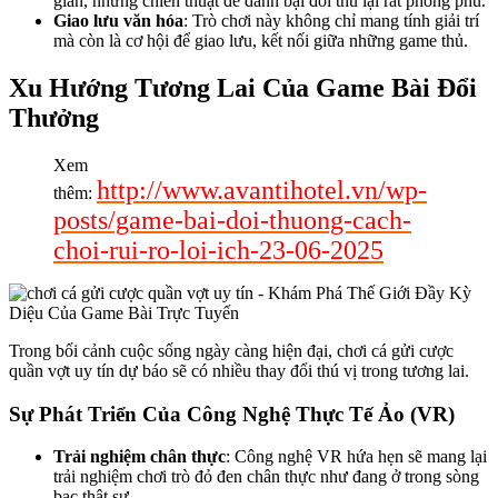
giản, nhưng chiến thuật để đánh bại đối thủ lại rất phong phú.
Giao lưu văn hóa
: Trò chơi này không chỉ mang tính giải trí
mà còn là cơ hội để giao lưu, kết nối giữa những game thủ.
Xu Hướng Tương Lai Của Game Bài Đổi
Thưởng
Xem
http://www.avantihotel.vn/wp-
thêm:
posts/game-bai-doi-thuong-cach-
choi-rui-ro-loi-ich-23-06-2025
Trong bối cảnh cuộc sống ngày càng hiện đại, chơi cá gửi cược
quần vợt uy tín dự báo sẽ có nhiều thay đổi thú vị trong tương lai.
Sự Phát Triển Của Công Nghệ Thực Tế Ảo (VR)
Trải nghiệm chân thực
: Công nghệ VR hứa hẹn sẽ mang lại
trải nghiệm chơi trò đỏ đen chân thực như đang ở trong sòng
bạc thật sự.