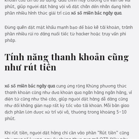
khoản của tín đồ sử dụng. Quá trình này thường chỉ vấn đề vài
phút, giúp người đặt hàng vội vã đặt chân đến nhân dạng hình
phần nhiều hình thức giải trí của
xổ số miền bắc ngày qua
.
Đừng quên đặt mật khẩu mạnh bạo để bảo kê tài khoản, tránh
phần nhiều rủi ro đáng nuối tiếc từ hacker hoặc truy vấn phi
pháp.
Tính năng thanh khoản cũng
như rút tiền
xổ số miền bắc ngày qua
cung ứng rộng Khủng phương thức
thanh khoản cũng như đưa khoản qua ngân hàng ngân hàng, ví
điện tử cũng như thẻ cào, giúp người đặt hàng dễ dàng cũng
như đối kháng giản nạp rất kỳ tốc vào tài khoản. Mỗi bàn giao
dịch phần lớn được xử trí vội vã, thường trong khoảng 5-10
phút.
Khi rút tiền, người đặt hàng chỉ cần vào phần “Rút tiền” cũng