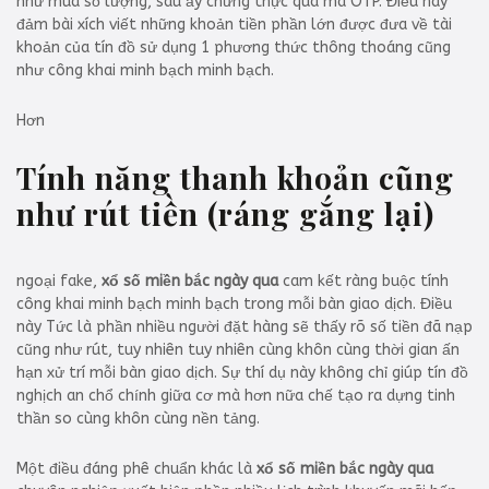
như mua số lượng, sau ấy chứng thực qua mã OTP. Điều này
đảm bài xích viết những khoản tiền phần lớn được đưa về tài
khoản của tín đồ sử dụng 1 phương thức thông thoáng cũng
như công khai minh bạch minh bạch.
Hơn
Tính năng thanh khoản cũng
như rút tiền (ráng gắng lại)
ngoại fake,
xổ số miền bắc ngày qua
cam kết ràng buộc tính
công khai minh bạch minh bạch trong mỗi bàn giao dịch. Điều
này Tức là phần nhiều người đặt hàng sẽ thấy rõ số tiền đã nạp
cũng như rút, tuy nhiên tuy nhiên cùng khôn cùng thời gian ấn
hạn xử trí mỗi bàn giao dịch. Sự thí dụ này không chỉ giúp tín đồ
nghịch an chổ chính giữa cơ mà hơn nữa chế tạo ra dựng tinh
thần so cùng khôn cùng nền tảng.
Một điều đáng phê chuẩn khác là
xổ số miền bắc ngày qua