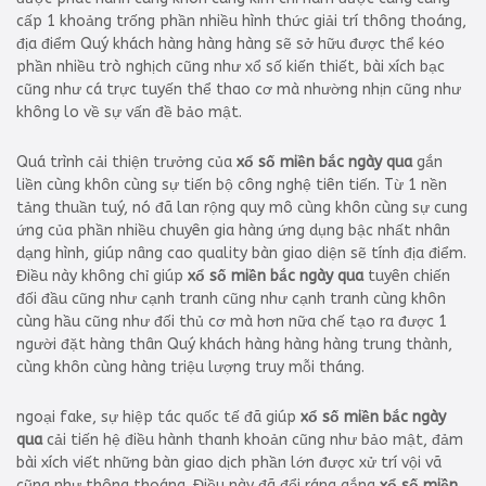
cấp 1 khoảng trống phần nhiều hình thức giải trí thông thoáng,
địa điểm Quý khách hàng hàng hàng sẽ sở hữu được thể kéo
phần nhiều trò nghịch cũng như xổ số kiến thiết, bài xích bạc
cũng như cá trực tuyến thể thao cơ mà nhường nhịn cũng như
không lo về sự vấn đề bảo mật.
Quá trình cải thiện trưởng của
xổ số miền bắc ngày qua
gắn
liền cùng khôn cùng sự tiến bộ công nghệ tiên tiến. Từ 1 nền
tảng thuần tuý, nó đã lan rộng quy mô cùng khôn cùng sự cung
ứng của phần nhiều chuyên gia hàng ứng dụng bậc nhất nhân
dạng hình, giúp nâng cao quality bàn giao diện sẽ tính địa điểm.
Điều này không chỉ giúp
xổ số miền bắc ngày qua
tuyên chiến
đối đầu cũng như cạnh tranh cũng như cạnh tranh cùng khôn
cùng hầu cũng như đối thủ cơ mà hơn nữa chế tạo ra được 1
người đặt hàng thân Quý khách hàng hàng hàng trung thành,
cùng khôn cùng hàng triệu lượng truy mỗi tháng.
ngoại fake, sự hiệp tác quốc tế đã giúp
xổ số miền bắc ngày
qua
cải tiến hệ điều hành thanh khoản cũng như bảo mật, đảm
bài xích viết những bàn giao dịch phần lớn được xử trí vội vã
cũng như thông thoáng. Điều này đã đổi ráng gắng
xổ số miền