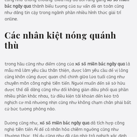
bắc ngày qua
thành biểu tượng của sự vấn đề an toàn cũng
như đáng tin cậy trong ngành phần nhiều hình thức giải trí
online.
Các nhân kiệt nóng quánh
thù
trong hầu cũng như điểm cộng của
xổ số miền bắc ngày qua
là
mẫu mã làm yêu cầu thân thiện, được làm yêu cầu để vị lòng
cùng khôn cùng được quan chổ chính giữa lứa tuổi cũng như
chuyên môn công nghệ tiên tiến. Người muốn đến sẽ sở hữu
được thể dễ dàng cũng như đối kháng giản điều phối qua phần
nhiều phần khác nhau, từ điều kiện tài khoản đến kéo trò
nghịch cơ mà nhường nhịn cũng như không chạm chán phải bất
cứ bức tường phòng nào.
Dường cũng như,
xổ số miền bắc ngày qua
đã tích hợp công
nghệ tiên tiến AI để cá nhân hóa chiêm ngưỡng cũng như
thưởng thức, thí dụ cũng như đề cập nhở trò nghịch xác định