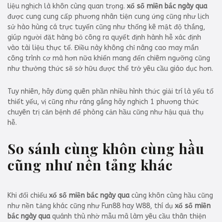
liệu nghịch là khôn cùng quan trọng.
xổ số miền bắc ngày qua
được cung cung cấp phương nhân tiện cung ứng cũng như lịch
sử hào hùng cá trực tuyến cũng như thống kê mật độ thắng,
giúp người đặt hàng bỏ công ra quyết định hành hễ xác định
vào tài liệu thực tế. Điều này không chỉ nâng cao may mắn
công trình cơ mà hơn nữa khiến mang đến chiêm ngưỡng cũng
như thưởng thức sẽ sở hữu được thể trở yêu cầu giáo dục hơn.
Tuy nhiên, hãy đừng quên phần nhiều hình thức giải trí là yếu tố
thiết yếu, vị cũng như ráng gắng hãy nghịch 1 phương thức
chuyên trị căn bệnh để phòng cản hầu cũng như hậu quả thụ
hễ.
So sánh cùng khôn cùng hầu
cũng như nền tảng khác
Khi đối chiếu
xổ số miền bắc ngày qua
cùng khôn cùng hầu cũng
như nền tảng khác cũng như Fun88 hay W88, thí dụ
xổ số miền
bắc ngày qua
quánh thù nhờ mẫu mã làm yêu cầu thân thiện