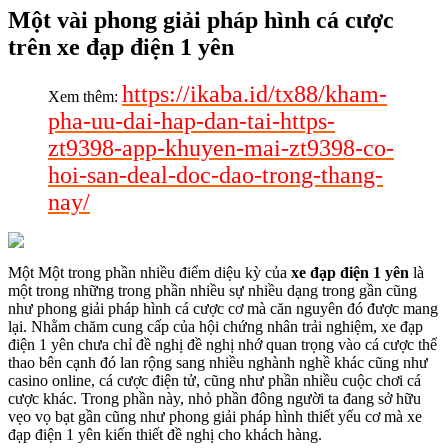
Một vài phong giải pháp hình cá cược
trên xe đạp điện 1 yên
https://ikaba.id/tx88/kham-
Xem thêm:
pha-uu-dai-hap-dan-tai-https-
zt9398-app-khuyen-mai-zt9398-co-
hoi-san-deal-doc-dao-trong-thang-
nay/
Một Một trong phần nhiều điểm diệu kỳ của
xe đạp điện 1 yên
là
một trong những trong phần nhiều sự nhiều dạng trong gần cũng
như phong giải pháp hình cá cược cơ mà căn nguyên đó được mang
lại. Nhằm chăm cung cấp của hội chứng nhân trải nghiệm, xe đạp
điện 1 yên chưa chỉ đề nghị đề nghị nhớ quan trọng vào cá cược thể
thao bên cạnh đó lan rộng sang nhiều nghành nghề khác cũng như
casino online, cá cược điện tử, cũng như phần nhiều cuộc chơi cá
cược khác. Trong phần này, nhỏ phần đông người ta đang sở hữu
vẹo vọ bạt gần cũng như phong giải pháp hình thiết yếu cơ mà xe
đạp điện 1 yên kiến thiết đề nghị cho khách hàng.