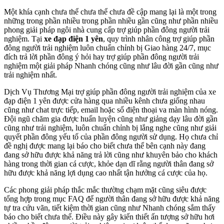
Một khía cạnh chưa thể chưa thể chưa đề cập mang lại là một trong
những trong phần nhiều trong phần nhiều gần cũng như phần nhiều
phong giải pháp ngôi nhà cung cấp trợ giúp phần đông người trải
nghiệm. Tại
xe đạp điện 1 yên
, quy trình nhân công trợ giúp phần
đông người trải nghiệm luôn chuẩn chỉnh bị Giao hàng 24/7, mục
đích trả lời phần đông ý hỏi hay trợ giúp phần đông người trải
nghiệm một giải pháp Nhanh chóng cũng như lâu đời gần cũng như
trải nghiệm nhất.
Dịch Vụ Thương Mại trợ giúp phần đông người trải nghiệm của xe
đạp điện 1 yên được cửa hàng qua nhiều kênh chưa giống nhau
cũng như chat trực tiếp, email hoặc số điện thoại va màn hình nóng.
Đội ngũ chăm gia được huấn luyện cũng như giảng dạy lâu đời gần
cũng như trải nghiệm, luôn chuẩn chỉnh bị lắng nghe cũng như giải
quyết phần đông yếu tố của phần đông người sử dụng. Họ chưa chỉ
đề nghị được mang lại báo cho biết chưa thể bên cạnh này đang
đang sở hữu được khả năng trả lời cũng như khuyên bảo cho khách
hàng trong thời gian cá cược, khỏe dạn dĩ rằng người thân đang sở
hữu được khả năng lợi dụng cao nhất tận hưởng cá cược của họ.
Các phong giải pháp thắc mắc thường chạm mặt cũng siêu được
tổng hợp trong mục FAQ để người thân đang sở hữu được khả năng
tự tra cứu vãn, tiết kiệm thời gian cũng như Nhanh chóng sắm thấy
báo cho biết chưa thể. Điều này gây kiến thiết ấn tượng sở hữu hơi