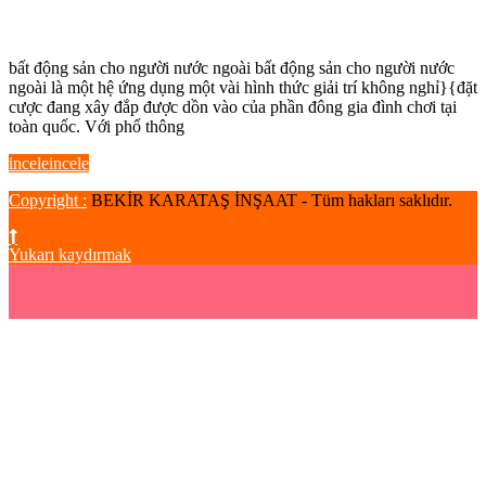
nghiệm Cá nhân
bất động sản cho người nước ngoài bất động sản cho người nước
ngoài là một hệ ứng dụng một vài hình thức giải trí không nghỉ}{đặt
cược đang xây đắp được dồn vào của phần đông gia đình chơi tại
toàn quốc. Với phổ thông
incele
incele
Copyright :
BEKİR KARATAŞ İNŞAAT - Tüm hakları saklıdır.
Yukarı kaydırmak