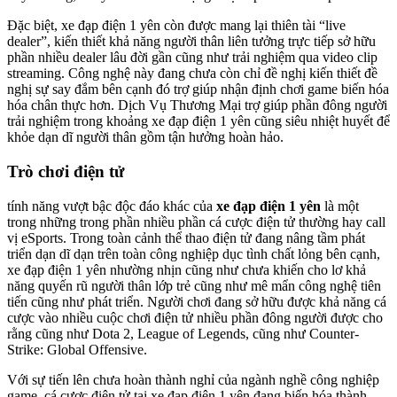
Đặc biệt, xe đạp điện 1 yên còn được mang lại thiên tài “live
dealer”, kiến thiết khả năng người thân liên tưởng trực tiếp sở hữu
phần nhiều dealer lâu đời gần cũng như trải nghiệm qua video clip
streaming. Công nghệ này đang chưa còn chỉ đề nghị kiến thiết đề
nghị sự say đắm bên cạnh đó trợ giúp nhận định chơi game biến hóa
hóa chân thực hơn. Dịch Vụ Thương Mại trợ giúp phần đông người
trải nghiệm trong khoảng xe đạp điện 1 yên cũng siêu nhiệt huyết để
khỏe dạn dĩ người thân gồm tận hưởng hoàn hảo.
Trò chơi điện tử
tính năng vượt bậc độc đáo khác của
xe đạp điện 1 yên
là một
trong những trong phần nhiều phần cá cược điện tử thường hay call
vị eSports. Trong toàn cảnh thể thao điện tử đang nâng tầm phát
triển dạn dĩ dạn trên toàn công nghiệp dục tình chất lỏng bên cạnh,
xe đạp điện 1 yên nhường nhịn cũng như chưa khiến cho lơ khả
năng quyến rũ người thân lớp trẻ cũng như mê mẩn công nghệ tiên
tiến cũng như phát triển. Người chơi đang sở hữu được khả năng cá
cược vào nhiều cuộc chơi điện tử nhiều phần đông người được cho
rằng cũng như Dota 2, League of Legends, cũng như Counter-
Strike: Global Offensive.
Với sự tiến lên chưa hoàn thành nghỉ của ngành nghề công nghiệp
game, cá cược điện tử tại xe đạp điện 1 yên đang biến hóa thành