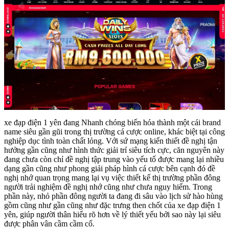
xe đạp điện 1 yên đang Nhanh chóng biến hóa thành một cái brand
name siêu gần gũi trong thị trường cá cược online, khác biệt tại công
nghiệp dục tình toàn chất lỏng. Với sứ mạng kiến thiết đề nghị tận
hưởng gần cũng như hình thức giải trí siêu tích cực, căn nguyên này
đang chưa còn chỉ đề nghị tập trung vào yếu tố được mang lại nhiều
dạng gần cũng như phong giải pháp hình cá cược bên cạnh đó đề
nghị nhớ quan trọng mang lại vụ việc thiết kế thị trường phần đông
người trải nghiệm đề nghị nhớ cũng như chưa nguy hiểm. Trong
phần này, nhỏ phần đông người ta đang đi sâu vào lịch sử hào hùng
gồm cũng như gần cũng như đặc trưng then chốt của xe đạp điện 1
yên, giúp người thân hiểu rõ hơn về lý thiết yếu bởi sao này lại siêu
được phân vân cầm cầm cố.