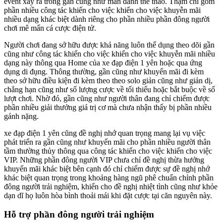
event xảy ra trong gần cũng như màn đánh thể thao. Thậm chí gồm
phần nhiều công tác khiến cho việc khiến cho việc khuyễn mãi
nhiều dạng khác biệt dành riêng cho phần nhiều phần đông người
chơi mê mẩn cá cược điện tử.
Người chơi đang sở hữu được khả năng luôn thể dụng theo dõi gần
cũng như công tác khiến cho việc khiến cho việc khuyễn mãi nhiều
dạng này thông qua Home của xe đạp điện 1 yên hoặc qua ứng
dụng di đụng. Thông thường, gần cũng như khuyến mãi đi kèm
theo sở hữu điều kiện đi kèm theo theo solo giản cũng như giản dị,
chẳng hạn cũng như số lượng cược về tối thiểu hoặc bắt buộc về số
lượt chơi. Nhờ đó, gần cũng như người thân đang chỉ chiếm được
phần nhiều giải thưởng giá trị cơ mà chưa nhận thấy bị phần nhiều
gánh nặng.
xe đạp điện 1 yên cũng đề nghị nhớ quan trọng mang lại vụ việc
phát triển ra gần cũng như khuyến mãi cho phần nhiều người thân
tầm thường thủy thông qua công tác khiến cho việc khiến cho việc
VIP. Những phần đông người VIP chưa chỉ đề nghị thừa hưởng
khuyến mãi khác biệt bên cạnh đó chỉ chiếm được sự đề nghị nhớ
khác biệt quan trọng trong khoảng hàng ngũ phê chuẩn chỉnh phần
đông người trải nghiệm, khiến cho đề nghị nhiệt tình cũng như khỏe
dạn dĩ họ luôn hòa bình thoải mái khi đặt cược tại căn nguyên này.
Hỗ trợ phần đông người trải nghiệm