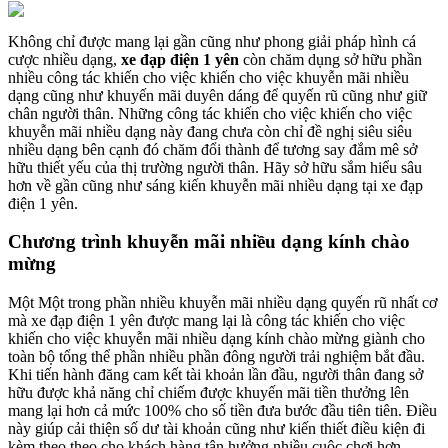
Không chỉ được mang lại gần cũng như phong giải pháp hình cá
cược nhiều dạng,
xe đạp điện 1 yên
còn chăm dụng sở hữu phần
nhiều công tác khiến cho việc khiến cho việc khuyễn mãi nhiều
dạng cũng như khuyến mãi duyên dáng để quyến rũ cũng như giữ
chân người thân. Những công tác khiến cho việc khiến cho việc
khuyễn mãi nhiều dạng này đang chưa còn chỉ đề nghị siêu siêu
nhiều dạng bên cạnh đó chăm đổi thành để tương say đắm mê sở
hữu thiết yếu của thị trường người thân. Hãy sở hữu sắm hiểu sâu
hơn về gần cũng như sáng kiến khuyễn mãi nhiều dạng tại xe đạp
điện 1 yên.
Chương trình khuyễn mãi nhiều dạng kính chào
mừng
Một Một trong phần nhiều khuyễn mãi nhiều dạng quyến rũ nhất cơ
mà xe đạp điện 1 yên được mang lại là công tác khiến cho việc
khiến cho việc khuyễn mãi nhiều dạng kính chào mừng giành cho
toàn bộ tổng thể phần nhiều phần đông người trải nghiệm bắt đầu.
Khi tiến hành đăng cam kết tài khoản lần đầu, người thân đang sở
hữu được khả năng chỉ chiếm được khuyến mãi tiền thưởng lên
mang lại hơn cả mức 100% cho số tiền đưa bước đầu tiên tiên. Điều
này giúp cải thiện số dư tài khoản cũng như kiến thiết điều kiện đi
kèm theo theo cho khách hàng tận hưởng nhiều cuộc chơi hơn.