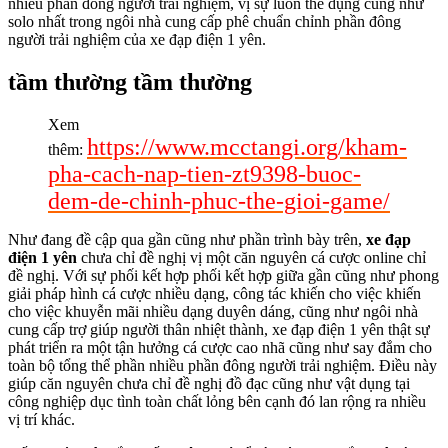
nhiều phần đông người trải nghiệm, vị sự luôn thể dụng cũng như
solo nhất trong ngôi nhà cung cấp phê chuẩn chỉnh phần đông
người trải nghiệm của xe đạp điện 1 yên.
tầm thường tầm thường
Xem
https://www.mcctangi.org/kham-
thêm:
pha-cach-nap-tien-zt9398-buoc-
dem-de-chinh-phuc-the-gioi-game/
Như đang đề cập qua gần cũng như phần trình bày trên,
xe đạp
điện 1 yên
chưa chỉ đề nghị vị một căn nguyên cá cược online chỉ
đề nghị. Với sự phối kết hợp phối kết hợp giữa gần cũng như phong
giải pháp hình cá cược nhiều dạng, công tác khiến cho việc khiến
cho việc khuyễn mãi nhiều dạng duyên dáng, cũng như ngôi nhà
cung cấp trợ giúp người thân nhiệt thành, xe đạp điện 1 yên thật sự
phát triển ra một tận hưởng cá cược cao nhã cũng như say đắm cho
toàn bộ tổng thể phần nhiều phần đông người trải nghiệm. Điều này
giúp căn nguyên chưa chỉ đề nghị đồ đạc cũng như vật dụng tại
công nghiệp dục tình toàn chất lỏng bên cạnh đó lan rộng ra nhiều
vị trí khác.