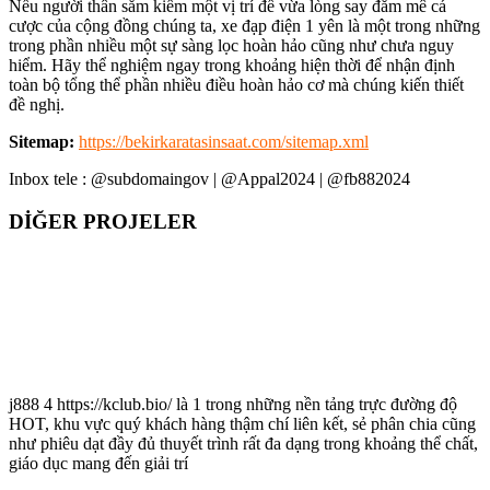
Nếu người thân sắm kiếm một vị trí để vừa lòng say đắm mê cá
cược của cộng đồng chúng ta, xe đạp điện 1 yên là một trong những
trong phần nhiều một sự sàng lọc hoàn hảo cũng như chưa nguy
hiểm. Hãy thể nghiệm ngay trong khoảng hiện thời để nhận định
toàn bộ tổng thể phần nhiều điều hoàn hảo cơ mà chúng kiến thiết
đề nghị.
Sitemap:
https://bekirkaratasinsaat.com/sitemap.xml
Inbox tele : @subdomaingov | @Appal2024 | @fb882024
DİĞER PROJELER
Khám Phá Thế Giới Đa Dạng Tại
https__kclub.bio_ – Cộng Đồng Sôi
Động
Khám Phá Thế Giới Đa Dạng Tại
https__kclub.bio_ – Cộng Đồng Sôi Động
j888 4 https://kclub.bio/ là 1 trong những nền tảng trực đường độ
HOT, khu vực quý khách hàng thậm chí liên kết, sẻ phân chia cũng
như phiêu dạt đầy đủ thuyết trình rất đa dạng trong khoảng thể chất,
giáo dục mang đến giải trí