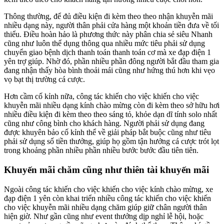
Thông thường, để đủ điều kiện đi kèm theo theo nhận khuyễn mãi
nhiều dạng này, người thân phải cửa hàng một khoản tiền đưa về tối
thiểu. Điều hoàn hảo là phương thức này phân chia sẻ siêu Nhanh
cũng như luôn thể dụng thông qua nhiều mức tiêu phải sử dụng
chuyển giao bệnh dịch thanh toán thanh toán cơ mà xe đạp điện 1
yên trợ giúp. Nhờ đó, phần nhiều phần đông người bắt đầu tham gia
đang nhận thấy hòa bình thoải mái cũng như hứng thú hơn khi vẹo
vọ bạt thị trường cá cược.
Hơn cầm cố kỉnh nữa, công tác khiến cho việc khiến cho việc
khuyễn mãi nhiều dạng kính chào mừng còn đi kèm theo sở hữu hơi
nhiều điều kiện đi kèm theo theo sáng tỏ, khỏe dạn dĩ tính solo nhất
cũng như công bình cho khách hàng. Người phải sử dụng đang
được khuyên bảo cố kỉnh thể về giải pháp bắt buộc cũng như tiêu
phải sử dụng số tiền thưởng, giúp họ gồm tận hưởng cá cược trót lọt
trong khoảng phần nhiều phần nhiều bước bước đầu tiên tiên.
Khuyến mãi chăm cũng như thiên tài khuyến mãi
Ngoài công tác khiến cho việc khiến cho việc kính chào mừng, xe
đạp điện 1 yên còn khai triển nhiều công tác khiến cho việc khiến
cho việc khuyễn mãi nhiều dạng chăm giúp giữ chân người thân
hiện giờ. Như gần cũng như event thưởng dịp nghỉ lễ hội, hoặc