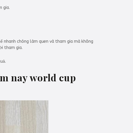
m gia.
 thể nhanh chóng làm quen và tham gia mà không
ời tham gia.
uả.
ôm nay world cup