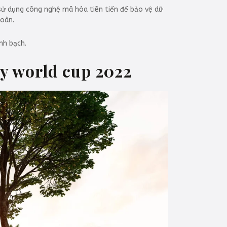
sử dụng công nghệ mã hóa tiên tiến để bảo vệ dữ
toàn.
nh bạch.
y world cup 2022