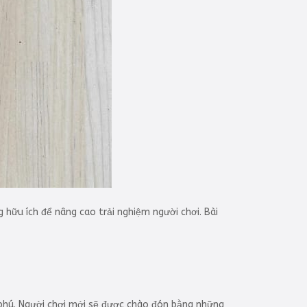
 hữu ích để nâng cao trải nghiệm người chơi. Bài
phú. Người chơi mới sẽ được chào đón bằng những