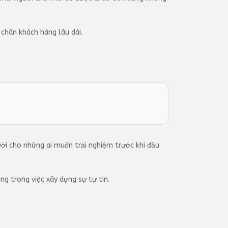
 chân khách hàng lâu dài.
vời cho những ai muốn trải nghiệm trước khi đầu
ng trong việc xây dựng sự tự tin.