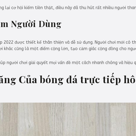
ng lại cơ hội kiếm tiền thật, điều này đã thu hút rất nhiều người tha
iệm Người Dùng
up 2022 được thiết kế thân thiện và dễ sử dụng. Người chơi mới có
hơi khác cũng là một điểm cộng lớn, tạo cảm giác cộng đồng cho ngư
iúp người chơi giải quyết mọi vấn đề một cách nhanh chóng và hiệu q
ăng Của bóng đá trực tiếp h