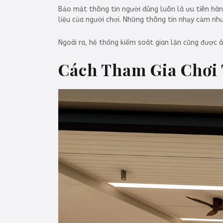
Bảo mật thông tin người dùng luôn là ưu tiên hàn
liệu của người chơi. Những thông tin nhạy cảm nh
Ngoài ra, hệ thống kiểm soát gian lận cũng được 
Cách Tham Gia Chơi T