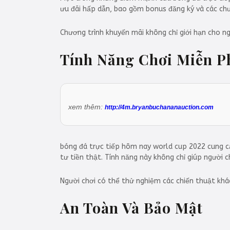
ưu đãi hấp dẫn, bao gồm bonus đăng ký và các chư
Chương trình khuyến mãi không chỉ giới hạn cho ng
Tính Năng Chơi Miễn P
xem thêm:
http://4m.bryanbuchananauction.com
bóng đá trực tiếp hôm nay world cup 2022 cung cấp
tư tiền thật. Tính năng này không chỉ giúp người 
Người chơi có thể thử nghiệm các chiến thuật khác
An Toàn Và Bảo Mật