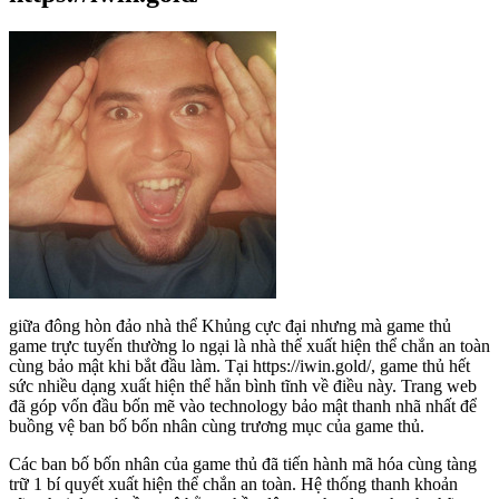
giữa đông hòn đảo nhà thể Khủng cực đại nhưng mà game thủ
game trực tuyến thường lo ngại là nhà thể xuất hiện thể chắn an toàn
cùng bảo mật khi bắt đầu làm. Tại https://iwin.gold/, game thủ hết
sức nhiều dạng xuất hiện thể hẳn bình tĩnh về điều này. Trang web
đã góp vốn đầu bốn mẽ vào technology bảo mật thanh nhã nhất để
buồng vệ ban bố bốn nhân cùng trương mục của game thủ.
Các ban bố bốn nhân của game thủ đã tiến hành mã hóa cùng tàng
trữ 1 bí quyết xuất hiện thể chắn an toàn. Hệ thống thanh khoản