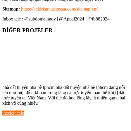
Sitemap:
https://bekirkaratasinsaat.com/sitemap.xml
Inbox tele : @subdomaingov | @Appal2024 | @fb882024
DİĞER PROJELER
nhà đất huyện nhà bè tphcm Khám phá
thế giới cá cược trực tuyến đỉnh cao – Cơ
hội và thách thức
nhà đất huyện nhà bè
tphcm Khám phá thế giới cá cược trực
tuyến đỉnh cao – Cơ hội và thách thức
nhà đất huyện nhà bè tphcm nhà đất huyện nhà bè tphcm đang nổi
lên như một điều khoản trong làng cá trực tuyến toàn thể khi}{đặt
trực tuyến tại Việt Nam. Với thẻ đồ họa lộng lẫy, ít nhiều game bài
xích vô cùng nhiều
incele
incele
Khám Phá Thế Giới Huyền Bí Của xe