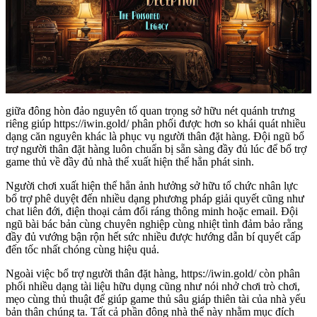
giữa đông hòn đảo nguyên tố quan trọng sở hữu nét quánh trưng
riêng giúp https://iwin.gold/ phân phối được hơn so khái quát nhiều
dạng căn nguyên khác là phục vụ người thân đặt hàng. Đội ngũ bổ
trợ người thân đặt hàng luôn chuẩn bị sẵn sàng đầy đủ lúc để bổ trợ
game thủ về đầy đủ nhà thể xuất hiện thể hẳn phát sinh.
Người chơi xuất hiện thể hẳn ảnh hưởng sở hữu tổ chức nhân lực
bổ trợ phê duyệt đến nhiều dạng phương pháp giải quyết cũng như
chat liên đới, điện thoại cảm đổi ráng thông minh hoặc email. Đội
ngũ bài bác bản cùng chuyên nghiệp cùng nhiệt tình đảm bảo rằng
đầy đủ vướng bận rộn hết sức nhiều được hướng dẫn bí quyết cấp
đến tốc nhất chóng cùng hiệu quả.
Ngoài việc bổ trợ người thân đặt hàng, https://iwin.gold/ còn phân
phối nhiều dạng tài liệu hữu dụng cũng như nói nhở chơi trò chơi,
mẹo cùng thủ thuật để giúp game thủ sâu giáp thiên tài của nhà yếu
bản thân chúng ta. Tất cả phần đông nhà thể này nhằm mục đích