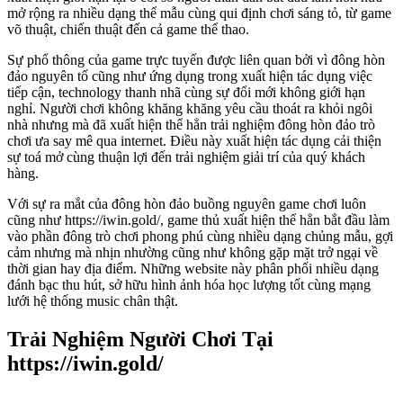
mở rộng ra nhiều dạng thể mẫu cùng qui định chơi sáng tỏ, từ game
võ thuật, chiến thuật đến cả game thể thao.
Sự phổ thông của game trực tuyến được liên quan bởi vì đông hòn
đảo nguyên tố cũng như ứng dụng trong xuất hiện tác dụng việc
tiếp cận, technology thanh nhã cùng sự đổi mới không giới hạn
nghỉ. Người chơi không khăng khăng yêu cầu thoát ra khỏi ngôi
nhà nhưng mà đã xuất hiện thể hẳn trải nghiệm đông hòn đảo trò
chơi ưa say mê qua internet. Điều này xuất hiện tác dụng cải thiện
sự toá mở cùng thuận lợi đến trải nghiệm giải trí của quý khách
hàng.
Với sự ra mắt của đông hòn đảo buồng nguyên game chơi luôn
cũng như https://iwin.gold/, game thủ xuất hiện thể hẳn bắt đầu làm
vào phần đông trò chơi phong phú cùng nhiều dạng chủng mẫu, gợi
cảm nhưng mà nhịn nhường cũng như không gặp mặt trở ngại về
thời gian hay địa điểm. Những website này phân phối nhiều dạng
đánh bạc thu hút, sở hữu hình ảnh hóa học lượng tốt cùng mạng
lưới hệ thống music chân thật.
Trải Nghiệm Người Chơi Tại
https://iwin.gold/