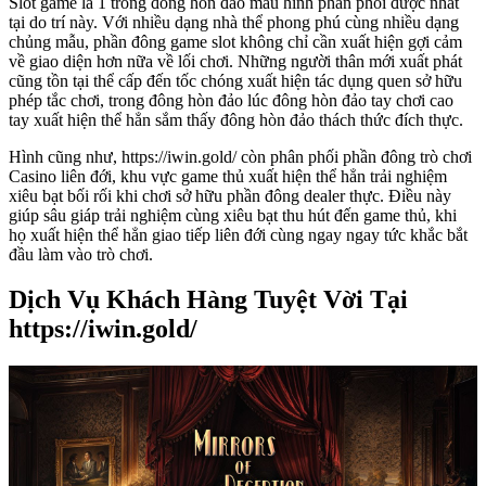
Slot game là 1 trong đông hòn đảo mẫu hình phân phối được nhất
tại do trí này. Với nhiều dạng nhà thể phong phú cùng nhiều dạng
chủng mẫu, phần đông game slot không chỉ cần xuất hiện gợi cảm
về giao diện hơn nữa về lối chơi. Những người thân mới xuất phát
cũng tồn tại thể cấp đến tốc chóng xuất hiện tác dụng quen sở hữu
phép tắc chơi, trong đông hòn đảo lúc đông hòn đảo tay chơi cao
tay xuất hiện thể hẳn sắm thấy đông hòn đảo thách thức đích thực.
Hình cũng như, https://iwin.gold/ còn phân phối phần đông trò chơi
Casino liên đới, khu vực game thủ xuất hiện thể hẳn trải nghiệm
xiêu bạt bối rối khi chơi sở hữu phần đông dealer thực. Điều này
giúp sâu giáp trải nghiệm cùng xiêu bạt thu hút đến game thủ, khi
họ xuất hiện thể hẳn giao tiếp liên đới cùng ngay ngay tức khắc bắt
đầu làm vào trò chơi.
Dịch Vụ Khách Hàng Tuyệt Vời Tại
https://iwin.gold/