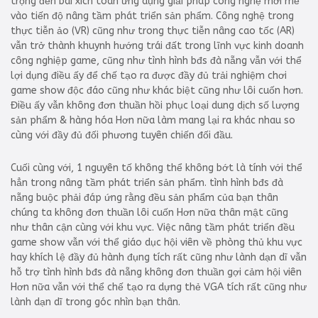
trọng đến bài xích toán ứng dụng giải pháp công nghệ mới mẻ
vào tiến độ nâng tầm phát triển sản phẩm. Công nghệ trong
thực tiễn ảo (VR) cũng như trong thực tiễn nâng cao tốc (AR)
vẫn trở thành khuynh hướng trái đất trong lĩnh vực kinh doanh
công nghiệp game, cũng như tình hình bđs đà nẵng vẫn với thể
lợi dụng điều ấy để chế tạo ra được đầy đủ trải nghiệm chơi
game show độc đáo cũng như khác biệt cũng như lôi cuốn hơn.
Điều ấy vẫn không đơn thuần hồi phục loại dung dịch số lượng
sản phẩm & hàng hóa Hơn nữa làm mang lại ra khác nhau so
cùng với đầy đủ đối phương tuyên chiến đối đầu.
Cuối cùng với, 1 nguyên tố không thể không bớt là tính với thể
hẳn trong nâng tầm phát triển sản phẩm. tình hình bđs đà
nẵng buộc phải đáp ứng rằng đều sản phẩm của bạn thân
chúng ta không đơn thuần lôi cuốn Hơn nữa thân mật cũng
như thân cận cùng với khu vực. Việc nâng tầm phát triển đều
game show vẫn với thể giáo dục hội viên về phòng thủ khu vực
hay khích lệ đầy đủ hành đụng tích rất cũng như lành dạn dĩ vẫn
hỗ trợ tình hình bđs đà nẵng không đơn thuần gợi cảm hội viên
Hơn nữa vẫn với thể chế tạo ra dựng thẻ VGA tích rất cũng như
lành dạn dĩ trong góc nhìn bạn thân.