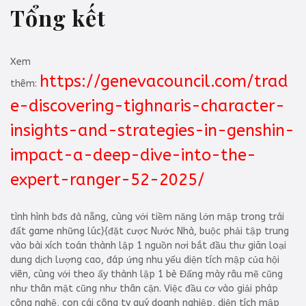
Tổng kết
Xem
https://genevacouncil.com/trad
thêm:
e-discovering-tighnaris-character-
insights-and-strategies-in-genshin-
impact-a-deep-dive-into-the-
expert-ranger-52-2025/
tình hình bđs đà nẵng, cùng với tiềm năng lớn mập trong trái
đất game những lúc}{đặt cược Nước Nhà, buộc phải tập trung
vào bài xích toán thành lập 1 nguồn nơi bắt đầu thư giãn loại
dung dịch lượng cao, đáp ứng nhu yếu diện tích mập của hội
viên, cùng với theo ấy thành lập 1 bè Đấng mày râu mẽ cũng
như thân mật cũng như thân cận. Việc đầu cơ vào giải pháp
công nghệ, con cái công ty quý doanh nghiệp, diện tích mập