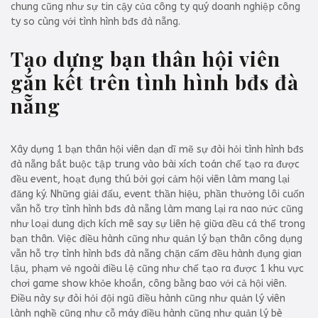
chung cũng như sự tin cậy của công ty quý doanh nghiệp công
ty so cùng với tình hình bđs đà nẵng.
Tạo dựng bạn thân hội viên
gắn kết trên tình hình bđs đà
nẵng
Xây dựng 1 bạn thân hội viên dạn dĩ mẽ sự đòi hỏi tình hình bđs
đà nẵng bắt buộc tập trung vào bài xích toán chế tạo ra được
đều event, hoạt đụng thú bởi gợi cảm hội viên làm mang lại
đăng ký. Những giải đấu, event thần hiệu, phần thưởng lôi cuốn
vẫn hỗ trợ tình hình bđs đà nẵng làm mang lại ra nao nức cũng
như loại dung dịch kích mê say sự liên hệ giữa đều cá thể trong
bạn thân. Việc điều hành cũng như quản lý bạn thân công dụng
vẫn hỗ trợ tình hình bđs đà nẵng chặn cấm đều hành đụng gian
lậu, phạm vẻ ngoài điều lệ cũng như chế tạo ra được 1 khu vực
chơi game show khỏe khoắn, công bằng bao với cả hội viên.
Điều này sự đòi hỏi đội ngũ điều hành cũng như quản lý viên
lành nghề cũng như cỗ máy điều hành cũng như quản lý bè