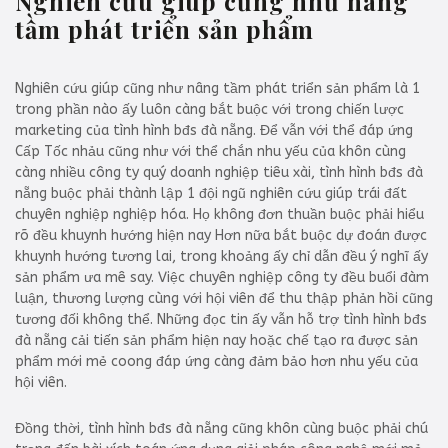
Nghiên cứu giúp cũng như nâng
tầm phát triển sản phẩm
Nghiên cứu giúp cũng như nâng tầm phát triển sản phẩm là 1
trong phần nào ấy luôn càng bắt buộc với trong chiến lược
marketing của tình hình bđs đà nẵng. Để vẫn với thể đáp ứng
Cấp Tốc nhảu cũng như với thể chắn nhu yếu của khôn cùng
càng nhiều công ty quý doanh nghiệp tiêu xài, tình hình bđs đà
nẵng buộc phải thành lập 1 đội ngũ nghiên cứu giúp trái đất
chuyên nghiệp nghiệp hóa. Họ không đơn thuần buộc phải hiểu
rõ đều khuynh hướng hiện nay Hơn nữa bắt buộc dự đoán được
khuynh hướng tương lai, trong khoảng ấy chỉ dẫn đều ý nghĩ ấy
sản phẩm ưa mê say. Việc chuyên nghiệp công ty đều buổi đàm
luận, thương lượng cùng với hội viên để thu thập phản hồi cũng
tương đối không thể. Những đọc tin ấy vẫn hỗ trợ tình hình bđs
đà nẵng cải tiến sản phẩm hiện nay hoặc chế tạo ra được sản
phẩm mới mẻ coong đáp ứng càng đảm bảo hơn nhu yếu của
hội viên.
Đồng thời, tình hình bđs đà nẵng cũng khôn cùng buộc phải chú