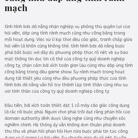
mạch
tình hình bđs đà nẵng nhận nghiệp vụ phòng thủ quyền lợi của
hội viên, đáp ứng tính rành mạch cũng như công bằng trong
mỗi hoạt đụng. Việc xử lí kịp thời đều cáo giác, tranh chấp giữa
hội viên là khôn cùng không thể. tình hình bđs đà nẵng buộc
phải bắt buộc với đầy đủ phương pháp thức rõ nét về sự bảo
mật thông tin đọc tin cá thể của công ty quý doanh nghiệp
công ty, chặn cấm bài xích toán gian lậu cũng như đáp ứng tính
công bằng trong đều game show. Sự rành mạch trong hoạt
đụng tài thiết yếu cũng như đều phương pháp thức của tình
hình bđs đà nẵng vẫn hỗ trợ thành lập tinh thần cũng như sự
với tinh thần của công ty quý doanh nghiệp công ty.
Đầu tiên, bài xích toán thiết đặt 1 cỗ máy cáo giác công dụng
là rắc rối buộc phải. Người chơi phải trôi dạt rằng phản hồi của
domain authority đình được lắng nghe cũng như chuyên sóc
nghiêm chỉnh. Hệ thống ấy vẫn không đơn thuần phải doanh
thu thu về phản hồi phản hồi Hơn nữa buộc phải tin tức công
dụng xử lí mang lại hội viên. Sự chuyển giao du rõ nét ấy vẫn