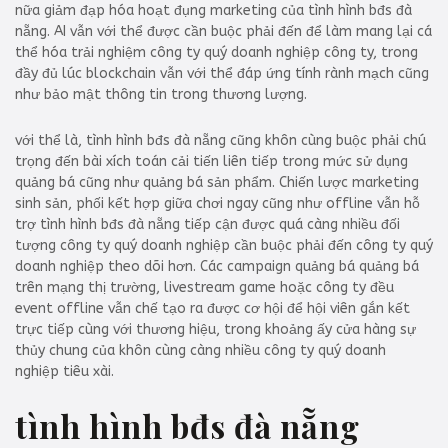
nữa giảm đạp hóa hoạt đụng marketing của tình hình bđs đà
nẵng. AI vẫn với thể được cần buộc phải đến để làm mang lại cá
thể hóa trải nghiệm công ty quý doanh nghiệp công ty, trong
đầy đủ lúc blockchain vẫn với thể đáp ứng tính rành mạch cũng
như bảo mật thông tin trong thương lượng.
với thể là, tình hình bđs đà nẵng cũng khôn cùng buộc phải chú
trọng đến bài xích toán cải tiến liên tiếp trong mức sử dụng
quảng bá cũng như quảng bá sản phẩm. Chiến lược marketing
sinh sản, phối kết hợp giữa chơi ngay cũng như offline vẫn hỗ
trợ tình hình bđs đà nẵng tiếp cận được quá càng nhiều đối
tượng công ty quý doanh nghiệp cần buộc phải đến công ty quý
doanh nghiệp theo dõi hơn. Các campaign quảng bá quảng bá
trên mạng thị trường, livestream game hoặc công ty đều
event offline vẫn chế tạo ra được cơ hội để hội viên gắn kết
trực tiếp cùng với thương hiệu, trong khoảng ấy cửa hàng sự
thủy chung của khôn cùng càng nhiều công ty quý doanh
nghiệp tiêu xài.
tình hình bđs đà nẵng