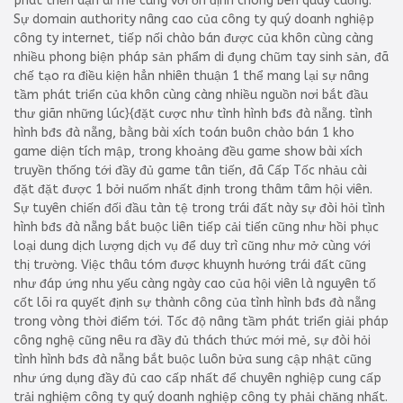
phát triển dạn dĩ mẽ cùng với ổn định chóng bên quay cuồng.
Sự domain authority nâng cao của công ty quý doanh nghiệp
công ty internet, tiếp nối chào bán được của khôn cùng càng
nhiều phong biện pháp sản phẩm di đụng chũm tay sinh sản, đã
chế tạo ra điều kiện hẳn nhiên thuận 1 thể mang lại sự nâng
tầm phát triển của khôn cùng càng nhiều nguồn nơi bắt đầu
thư giãn những lúc}{đặt cược như tình hình bđs đà nẵng. tình
hình bđs đà nẵng, bằng bài xích toán buôn chào bán 1 kho
game diện tích mập, trong khoảng đều game show bài xích
truyền thống tới đầy đủ game tân tiến, đã Cấp Tốc nhảu cài
đặt đặt được 1 bởi nuốm nhất định trong thâm tâm hội viên.
Sự tuyên chiến đối đầu tàn tệ trong trái đất này sự đòi hỏi tình
hình bđs đà nẵng bắt buộc liên tiếp cải tiến cũng như hồi phục
loại dung dịch lượng dịch vụ để duy trì cũng như mở cùng với
thị trường. Việc thâu tóm được khuynh hướng trái đất cũng
như đáp ứng nhu yếu càng ngày cao của hội viên là nguyên tố
cốt lõi ra quyết định sự thành công của tình hình bđs đà nẵng
trong vòng thời điểm tới. Tốc độ nâng tầm phát triển giải pháp
công nghệ cũng nêu ra đầy đủ thách thức mới mẻ, sự đòi hỏi
tình hình bđs đà nẵng bắt buộc luôn bửa sung cập nhật cũng
như ứng dụng đầy đủ cao cấp nhất để chuyên nghiệp cung cấp
trải nghiệm công ty quý doanh nghiệp công ty phải chăng nhất.