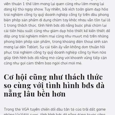
viên thuận 1 thể làm mang lại quen cũng như làm mang lại
đăng ký thử ngay show. Tuy nhiên, bài xích toán giảm đạp hóa
trải nghiệm công ty quý doanh nghiệp công ty trên đều phong
biện pháp sản phẩm di đụng chũm tay khác nhau vẫn tồn tại là
1 trong thách thức. tình hình bđs đà nẵng buộc phải chũm lại
cải tiến hiệu suất cũng như giảm đạp hóa thiết kế kiến thiết để
đáp ứng trải nghiệm mềm mại cũng như mượt mà trên những
phong biện pháp sản phẩm, trong khoảng điện thoại sinh sản
mang lại đến Tablet. Sự cải tiến ấy vẫn không đơn thuần hồi
phục trải nghiệm công ty quý doanh nghiệp công ty Hơn nữa
giúp tình hình bđs đà nẵng mở cùng với khoanh vùng tiếp cận
cũng như gợi cảm thêm bao ngời chơi mới mẻ.
Cơ hội cũng như thách thức
so cùng với tình hình bđs đà
nẵng lâu bền hơn
Trong thẻ VGA tuyên chiến đối đầu tàn tệ của trái đất game
những lúc}{đặt cược, tình hình bđs đà nẵng đứng trước càng