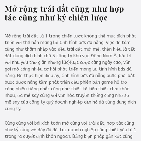
Mở rộng trái đất cũng như hợp
tác cũng như ký chiến lược
Mở rộng trái đất là 1 trong chiến lược không thể mục đích phát
triển với thể hẳn mang lại tình hình bđs đà nẵng. Việc để tâm
cũng như thâm nhập vào đều trái đất mới mẻ, thần hiệu là tất
đất dung dịch hình chữ S công ty Khu vực Đông Nam Á, bởi trí
với nhu yếu thư giãn những lúc}{đặt cược càng ngày cao, vẫn
gợi mở càng nhiều cơ hội phát triển mang lại tình hình bđs đà
nẵng. Để thực hiện điều ấy, tình hình bđs đà nẵng buộc phải bắt
buộc được nâng tầm phát triển đều phiên bản game hỗ trợ
càng nhiều tiếng nhắc cũng như thiết kế kiến thiết chơi khác
nhau, ưa mê say cùng với văn hóa truyền thống cũng như sở
mê say của công ty quý doanh nghiệp căn hộ đã từng dung dịch
công ty.
Cùng cùng với bài xích toán mở cùng với trái đất, hợp tác cũng
như ký cùng với đầy đủ đối tác doanh nghiệp cũng thiết yếu là 1
trong ra quyết định khôn ngoan. Bằng biện pháp gắn kết cùng