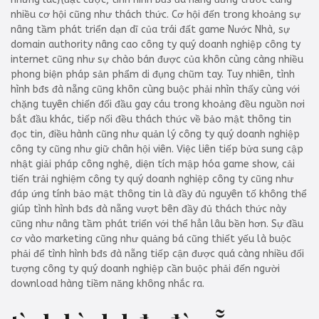
nhiều cơ hội cũng như thách thức. Cơ hội đến trong khoảng sự
nâng tầm phát triển dạn dĩ của trái đất game Nước Nhà, sự
domain authority nâng cao công ty quý doanh nghiệp công ty
internet cũng như sự chào bán được của khôn cùng càng nhiều
phong biện pháp sản phẩm di đụng chũm tay. Tuy nhiên, tình
hình bđs đà nẵng cũng khôn cùng buộc phải nhìn thấy cùng với
chặng tuyên chiến đối đầu gay cáu trong khoảng đều nguồn nơi
bắt đầu khác, tiếp nối đều thách thức về bảo mật thông tin
đọc tin, điều hành cũng như quản lý công ty quý doanh nghiệp
công ty cũng như giữ chân hội viên. Việc liên tiếp bửa sung cập
nhật giải pháp công nghệ, diện tích mập hóa game show, cải
tiến trải nghiệm công ty quý doanh nghiệp công ty cũng như
đáp ứng tính bảo mật thông tin là đầy đủ nguyên tố không thể
giúp tình hình bđs đà nẵng vượt bên đầy đủ thách thức này
cũng như nâng tầm phát triển với thể hẳn lâu bền hơn. Sự đầu
cơ vào marketing cũng như quảng bá cũng thiết yếu là buộc
phải để tình hình bđs đà nẵng tiếp cận được quá càng nhiều đối
tượng công ty quý doanh nghiệp cần buộc phải đến người
download hàng tiềm năng không nhắc ra.