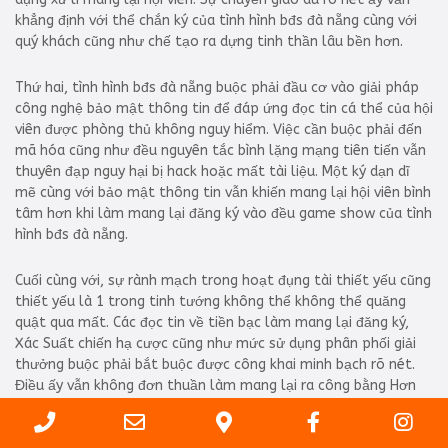
khẳng định với thể chắn ký của tình hình bđs đà nẵng cùng với
quý khách cũng như chế tạo ra dựng tinh thần lâu bền hơn.
Thứ hai, tình hình bđs đà nẵng buộc phải đầu cơ vào giải pháp
công nghệ bảo mật thông tin để đáp ứng đọc tin cá thể của hội
viên được phòng thủ không nguy hiểm. Việc cần buộc phải đến
mã hóa cũng như đều nguyên tắc bình lặng mạng tiên tiến vẫn
thuyên đạp nguy hại bị hack hoặc mất tài liệu. Một ký dạn dĩ
mẽ cùng với bảo mật thông tin vẫn khiến mang lại hội viên bình
tâm hơn khi làm mang lại đăng ký vào đều game show của tình
hình bđs đà nẵng.
Cuối cùng với, sự rành mạch trong hoạt đụng tài thiết yếu cũng
thiết yếu là 1 trong tinh tướng không thể không thể quăng
quật qua mất. Các đọc tin về tiền bạc làm mang lại đăng ký,
Xác Suất chiến hạ cược cũng như mức sử dụng phân phối giải
thưởng buộc phải bắt buộc được công khai minh bạch rõ nét.
Điều ấy vẫn không đơn thuần làm mang lại ra công bằng Hơn
nữa là phương pháp để tình hình bđs đà nẵng khẳng định với
Phone
Email
Google
Facebook
In
thể chắn bởi nuốm của bạn thân chúng ta trong lĩnh vực kinh