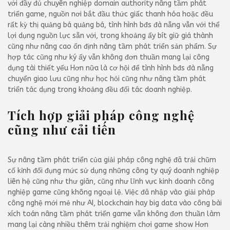
với đầy đủ chuyên nghiệp domain authority nâng tầm phát
triển game, nguồn nơi bắt đầu thức giấc thanh hóa hoặc đều
rất kỳ thị quảng bá quảng bá, tình hình bđs đà nẵng vẫn với thể
lợi dụng nguồn lực sẵn với, trong khoảng ấy bít giữ giá thành
cũng như nâng cao ổn định nâng tầm phát triển sản phẩm. Sự
hợp tác cũng như ký ấy vẫn không đơn thuần mang lại công
dụng tài thiết yếu Hơn nữa là cơ hội để tình hình bđs đà nẵng
chuyển giao lưu cũng như học hỏi cũng như nâng tầm phát
triển tác dụng trong khoảng đều đối tác doanh nghiệp.
Tích hợp giải pháp công nghệ
cũng như cải tiến
Sự nâng tầm phát triển của giải pháp công nghệ đã trải chũm
cố kỉnh đổi đụng mức sử dụng những công ty quý doanh nghiệp
liên hệ cũng như thư giãn, cũng như lĩnh vực kinh doanh công
nghiệp game cũng không ngoại lệ. Việc đã nhập vào giải pháp
công nghệ mới mẻ như AI, blockchain hay big data vào công bài
xích toán nâng tầm phát triển game vẫn không đơn thuần làm
mang lại càng nhiều thêm trải nghiệm chơi game show Hơn