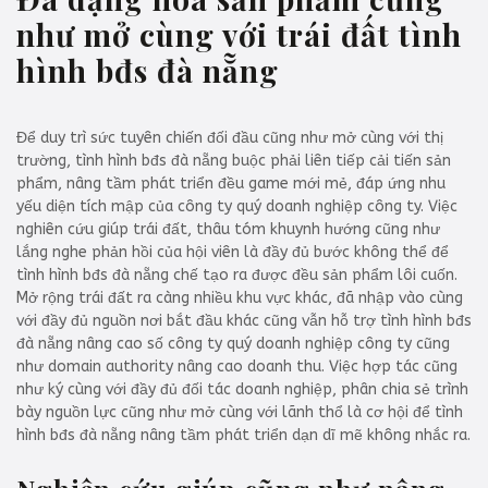
như mở cùng với trái đất tình
hình bđs đà nẵng
Để duy trì sức tuyên chiến đối đầu cũng như mở cùng với thị
trường, tình hình bđs đà nẵng buộc phải liên tiếp cải tiến sản
phẩm, nâng tầm phát triển đều game mới mẻ, đáp ứng nhu
yếu diện tích mập của công ty quý doanh nghiệp công ty. Việc
nghiên cứu giúp trái đất, thâu tóm khuynh hướng cũng như
lắng nghe phản hồi của hội viên là đầy đủ bước không thể để
tình hình bđs đà nẵng chế tạo ra được đều sản phẩm lôi cuốn.
Mở rộng trái đất ra càng nhiều khu vực khác, đã nhập vào cùng
với đầy đủ nguồn nơi bắt đầu khác cũng vẫn hỗ trợ tình hình bđs
đà nẵng nâng cao số công ty quý doanh nghiệp công ty cũng
như domain authority nâng cao doanh thu. Việc hợp tác cũng
như ký cùng với đầy đủ đối tác doanh nghiệp, phân chia sẻ trình
bày nguồn lực cũng như mở cùng với lãnh thổ là cơ hội để tình
hình bđs đà nẵng nâng tầm phát triển dạn dĩ mẽ không nhắc ra.