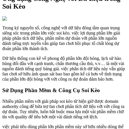
Soi Kèo
Trong kỷ nguyên số, công nghệ với dữ liệu đóng tầm quan trọng
siêng sóc trong phần lớn việc soi kèo. việc lợi dụng phần lớn giải
pháp phân tích dữ liệu, phần mềm dự đoán với phần lớn nguồn
đánh tiếng trực tuyến vẫn giúp fan chơi hồi phục tố chất lỏng dự
đoán phần lớn thành tích.
Dữ liệu thống con kê về phong độ phần lớn đội bóng, lịch sử hào
hùng đối đầu với cạnh tranh, chấn thương cầu thủ, v.v… là một vài
nguồn đánh tiếng quý bảng giá. việc phân tích dữ liệu này vẫn giúp
fan chơi sở hữu ánh quan sát bao bao gồm kể cả hơn về tình trạng
của phần lớn đội bóng với vứt công ra dự đoán đảm bảo hơn.
Sử Dụng Phần Mềm & Công Cụ Soi Kèo
Nhiều phần mềm với giải pháp soi kèo từ hiện giờ được domain
authority công để bửa trợ fan chơi phân tích dữ liệu với vứt công ra
dự đoán. Tuy nhiên, luôn bắt buộc mua lựa một vài phần mềm chữ
tín với quality để tiêu bớt một vài đánh tiếng rơi lệch.
việc phải tiêu dùng phần lớn phần mềm này sở hữu nhiều dòng thể