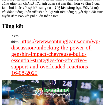
cũng giúp fan chơi sở hữu ánh quan sát cẩn thận hơn về tâm ý của
fan chơi khác với sự bửa sung của
tỷ lệ kèo sòng bạc
. Đây là một
vài đánh tiếng khôn xiết sở hữu lợi vứt trên tiếng quyết định đặt trực
tuyến đảm bảo với phần lớn thành tích.
Tổng kết
Xem
https://www.sontungjeans.com/wp-
thêm:
discussion/unlocking-the-power-of-
genshin-impact-chevreuse-build-
essential-strategies-for-effective-
support-and-overloaded-reactions-
16-08-2025