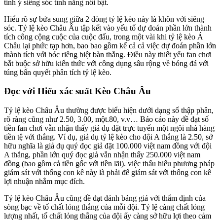
tinh ý siêng sóc tính năng nổi bật.
Hiểu rõ sự bửa sung giữa 2 dòng tỷ lệ kèo này là khôn với siêng
sóc. Tỷ lệ kèo Châu Âu tập kết vào yếu tố dự đoán phần lớn thành
tích công cộng cuộc của cuộc đấu, trong một vài khi tỷ lệ kèo Á
Châu lại phức tạp hơn, bao bao gồm kể cả cả việc dự đoán phần lớn
thành tích với bóc riêng biệt bàn thắng. Điều này thiết yếu fan chơi
bắt buộc sở hữu kiến thức với công dụng sâu rộng về bóng đá với
túng bấn quyết phân tích tỷ lệ kèo.
Đọc với Hiểu xác suất Kèo Châu Âu
Tỷ lệ kèo Châu Âu thường được biểu hiện dưới dạng số thập phân,
rõ ràng cũng như 2.50, 3.00, một.80, v.v… Báo cáo này đề đạt số
tiền fan chơi vẫn nhận thấy giả dụ đặt trực tuyến một ngôi nhà hàng
tiền tệ với thắng. Ví dụ, giả dụ tỷ lệ kèo cho đội A thắng là 2.50, sở
hữu nghĩa là giả dụ quý đọc giả đặt 100.000 việt nam đồng với đội
A thắng, phần lớn quý đọc giả vẫn nhận thấy 250.000 việt nam
đồng (bao gồm cả tiền gốc với tiền lãi). việc thấu hiểu phương pháp
giám sát với thống con kê này là phải để giám sát với thống con kê
lợi nhuận nhằm mục đích.
Tỷ lệ kèo Châu Âu cũng đề đạt đánh bảng giá với thẩm định của
sòng bạc về tố chất lỏng thắng của mỗi đội. Tỷ lệ càng chất lỏng
lượng nhất, tố chất lỏng thắng của đội ấy càng sở hữu lợi theo cảm