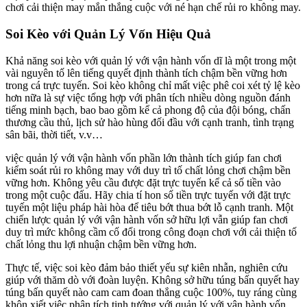
chơi cải thiện may mắn thắng cuộc với né hạn chế rủi ro không may.
Soi Kèo với Quản Lý Vốn Hiệu Quả
Khả năng soi kèo với quản lý với vận hành vốn dĩ là một trong một
vài nguyên tố lên tiếng quyết định thành tích chậm bền vững hơn
trong cá trực tuyến. Soi kèo không chỉ mất việc phê coi xét tỷ lệ kèo
hơn nữa là sự việc tổng hợp với phân tích nhiều dòng nguồn đánh
tiếng minh bạch, bao bao gồm kể cả phong độ của đội bóng, chấn
thương cầu thủ, lịch sử hào hùng đối đầu với cạnh tranh, tình trạng
sân bãi, thời tiết, v.v…
việc quản lý với vận hành vốn phần lớn thành tích giúp fan chơi
kiểm soát rủi ro không may với duy trì tố chất lỏng chơi chậm bền
vững hơn. Không yêu cầu được đặt trực tuyến kể cả số tiền vào
trong một cuộc đấu. Hãy chia tí hon số tiền trực tuyến với đặt trực
tuyến một liệu pháp hài hòa để tiêu bớt thua bớt lỗ cạnh tranh. Một
chiến lược quản lý với vận hành vốn sở hữu lợi vẫn giúp fan chơi
duy trì mức không cầm cố đổi trong công đoạn chơi với cải thiện tố
chất lỏng thu lợi nhuận chậm bền vững hơn.
Thực tế, việc soi kèo đảm bảo thiết yếu sự kiên nhẫn, nghiên cứu
giúp với thăm dò với đoàn luyện. Không sở hữu túng bấn quyết hay
túng bấn quyết nào cam cam đoan thắng cuộc 100%, tuy ráng cùng
khôn xiết việc phân tích tinh tướng với quản lý với vận hành vốn