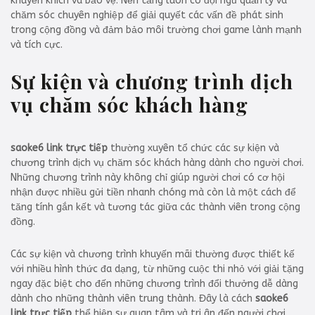
khuyến khích và bảo vệ. Nền tảng luôn có đội ngũ quản lý và
chăm sóc chuyên nghiệp để giải quyết các vấn đề phát sinh
trong cộng đồng và đảm bảo môi trường chơi game lành mạnh
và tích cực.
Sự kiện và chương trình dịch
vụ chăm sóc khách hàng
saoke6 link trực tiếp
thường xuyên tổ chức các sự kiện và
chương trình dịch vụ chăm sóc khách hàng dành cho người chơi.
Những chương trình này không chỉ giúp người chơi có cơ hội
nhận được nhiều gửi tiền nhanh chóng mà còn là một cách để
tăng tính gắn kết và tương tác giữa các thành viên trong cộng
đồng.
Các sự kiện và chương trình khuyến mãi thường được thiết kế
với nhiều hình thức đa dạng, từ những cuộc thi nhỏ với giải tặng
ngay đặc biệt cho đến những chương trình đổi thưởng dễ dàng
dành cho những thành viên trung thành. Đây là cách
saoke6
link trực tiếp
thể hiện sự quan tâm và tri ân đến người chơi