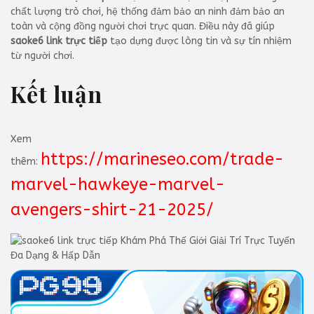
chất lượng trò chơi, hệ thống đảm bảo an ninh đảm bảo an
toàn và cộng đồng người chơi trực quan. Điều này đã giúp
saoke6 link trực tiếp
tạo dựng được lòng tin và sự tín nhiệm
từ người chơi.
Kết luận
Xem
https://marineseo.com/trade-
thêm:
marvel-hawkeye-marvel-
avengers-shirt-21-2025/