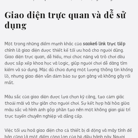
Giao diện trực quan và dễ sử
dụng
Một trong những điểm mạnh khác của
saoke6 link trực tiếp
chính là giao diện được thiết kế tối ưu hoá cho người dùng.
Giao diện trực quan, dễ hiểu, mọi chức năng và trò chơi đều
được sắp xếp khoa học và logic, giúp người chơi dễ dàng tìm
kiếm và sử dụng. Mặc dù chứa đựng một lượng thông tin khổng
lồ, nhưng giao diện vẫn đảm bảo sự gọn gàng và không gây rối
mắt.
Màu sắc của giao diện được lựa chọn kỹ càng, tạo cảm giác
thoải mái và thư giãn cho người chơi. Sự kết hợp hài hòa giữa
màu sắc và hình ảnh góp phần tạo nên một không gian giải trí
trực tuyến chuyên nghiệp và đẳng cấp.
Việc tối ưu hoá giao diện cho cả thiết bị di động và máy tính để
bàn cũng là một điểm cộng lớn của hệ điều hành này. Người