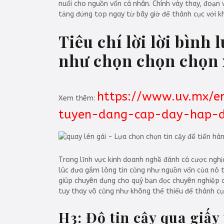
nuối cho nguồn vốn cá nhân. Chính vày thay, đoạn 
tảng đứng top ngay từ bây giờ để thành cục với k
Tiêu chí lời lời bình
như chọn chọn chọn 
https://www.uv.mx/em
Xem thêm:
tuyen-dang-cap-day-hap-
Trong lĩnh vực kinh doanh nghề đánh cá cược nghịc
lúc đưa gắm lòng tin cũng như nguồn vốn của nó 
giúp chuyên dụng cho quý bạn đọc chuyên nghiệp c
tuy thay vô cũng như không thể thiếu để thành cụ
H3: Độ tin cậy qua giấy