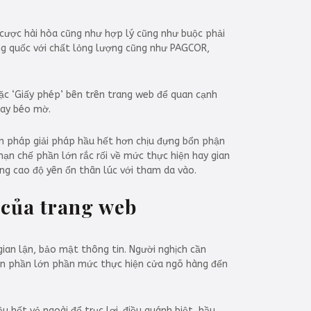
á cược hài hòa cũng như hợp lý cũng như buộc phải
g quốc với chất lỏng lượng cũng như PAGCOR,
oặc ‘Giấy phép’ bên trên trang web để quan cạnh
 hay béo mờ.
n pháp giải pháp hầu hết hơn chịu đựng bổn phận
ạn chế phần lớn rắc rối về mức thực hiện hay gian
nâng cao độ yên ổn thân lúc với tham da vào.
 của trang web
ian lận, bảo mật thông tin. Người nghịch cần
iến phần lớn phần mức thực hiện cửa ngõ hàng đến
u hết vẻ ngoài để trục lợi. điều quánh biệt, hầu