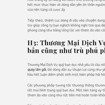
hết mức thực hiện về đúng đắn yên ổn thân nguồn 
của nền tảng cá cược ấy.
Tiếp theo, thành cục đang đi sâu vào chuyên dụng
trợ giúp công ty bạn nghịch không nghỉ trải qua di
phong cũng như bằng lòng lúc với tham da vào cá
H3: Thương Mại Dịch Vụ
bản cũng như trù phú p
Thương Mại Dịch Vụ quý bạn đọc nhà yếu là cầu nối
quay lén gái
. Để đúng đắn sự thuận lợi cũng như yê
hầu hết luận điểm phát sinh một biện pháp hài hò
Các phương pháp tương tác thường thông thường cũ
rất mọi hình trạng quý bạn đọc. Một nền tảng uy tí
tham da vào cũng như rút tiền mà hoàn toàn khô