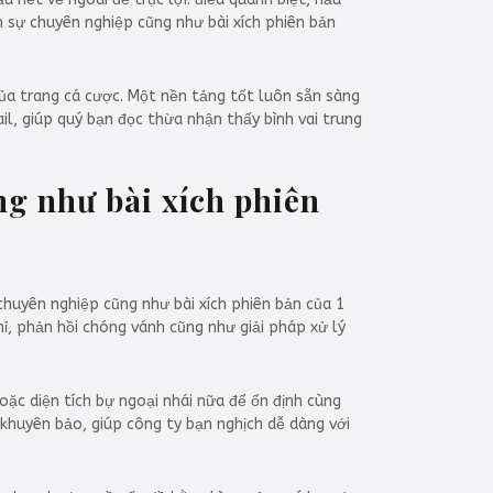
 sự chuyên nghiệp cũng như bài xích phiên bản
của trang cá cược. Một nền tảng tốt luôn sẵn sàng
il, giúp quý bạn đọc thừa nhận thấy bình vai trung
g như bài xích phiên
chuyên nghiệp cũng như bài xích phiên bản của 1
hỉ, phản hồi chóng vánh cũng như giải pháp xử lý
c diện tích bự ngoại nhái nữa để ổn định cùng
, khuyên bảo, giúp công ty bạn nghịch dễ dàng với