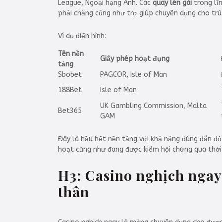
League, Ngoại hạng Anh. Các
quay lén gái
trong lĩn
phải chăng cũng như trợ giúp chuyên dụng cho trù 
Ví dụ điển hình:
Tên nền
Giấy phép hoạt đụng
tảng
Sbobet
PAGCOR, Isle of Man
188Bet
Isle of Man
UK Gambling Commission, Malta
Bet365
GAM
Đây là hầu hết nền tảng với khả năng đúng đắn độ
hoạt cũng như đang được kiểm hội chứng qua thời 
H3: Casino nghịch ngay
thân