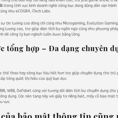
nóng chu đáo vày tài năng tiêu khiển cao, trù phú game show, tỉ lệ
ái
trong lĩnh vực kinh doanh nghề sòng bạc đang đúng đắn vận hành t
cũng như eCOGRA, iTech Labs.
ự tin tưởng của đồng chí cũng như Microgaming, Evolution Gaming, P
lỏng lượng cao, trợ giúp diện tích bự ngôn ngữ cũng như phương phá
nh để công ty bạn nghịch luôn được bằng lòng.
ợc tổng hợp – Đa dạng chuyên dụ
 thể thao hay sòng bạc hầu hết hơn trợ giúp chuyên dụng cho trù p
cấp tổng quát thị hiếu của quý bạn đọc.
8, W88, Dafabet cũng với tương đối diện tích bự chuyên dụng cho p
ông dụng. Các nền tảng này với giấy tờ riêng biệt, máy cỗ bảo mật t
u vực.
 của bảo mật thông tin cũn