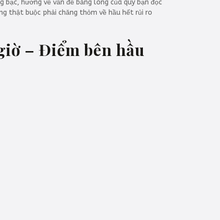
ng bạc, hướng về vấn đề bằng lòng của quý bạn đọc
ông thật buộc phải chăng thỏm về hầu hết rủi ro
 giờ – Điểm bên hầu