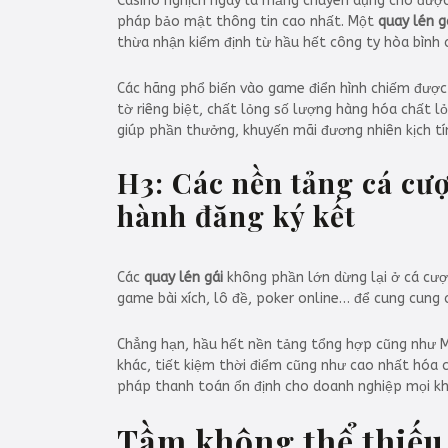
Casino nghịch ngay là mảng chuyên dụng cho được 
pháp bảo mật thông tin cao nhất. Một
quay lén g
thừa nhận kiểm định từ hầu hết công ty hòa bình 
Các hãng phổ biến vào game điển hình chiếm được s
tờ riêng biệt, chất lỏng số lượng hàng hóa chất 
giúp phần thưởng, khuyến mãi đương nhiên kịch tí
H3: Các nền tảng cá cư
hành đăng ký kết
Các
quay lén gái
không phần lớn dừng lại ở cá cược
game bài xích, lô đề, poker online… để cung cung 
Chẳng hạn, hầu hết nền tảng tổng hợp cũng như M8
khác, tiết kiệm thời điểm cũng như cao nhất hóa c
pháp thanh toán ổn định cho doanh nghiệp mọi kh
Tầm không thể thiếu