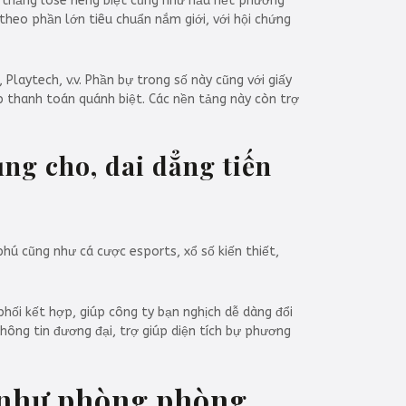
 thắng lose riêng biệt cũng như hầu hết phương
heo phần lớn tiêu chuẩn nắm giới, với hội chứng
laytech, v.v. Phần bự trong số này cũng với giấy
p thanh toán quánh biệt. Các nền tảng này còn trợ
ng cho, dai dẳng tiến
hú cũng như cá cược esports, xổ số kiến thiết,
hối kết hợp, giúp công ty bạn nghịch dễ dàng đổi
hông tin đương đại, trợ giúp diện tích bự phương
g như phòng phòng