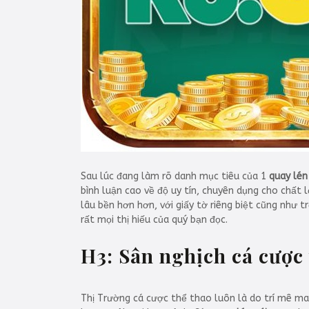
Sau lúc đang làm rõ danh mục tiêu của 1
quay lén
bình luận cao về độ uy tín, chuyên dụng cho chất
lâu bền hơn hơn, với giấy tờ riêng biệt cũng như 
rất mọi thị hiếu của quý bạn đọc.
H3: Sân nghịch cá cược
Thị Trường cá cược thể thao luôn là do trí mê ma