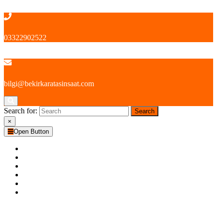
İçeriğe geç
03322902522
bilgi@bekirkaratasinsaat.com
Search for:
×
Open Button
ANA SAYFA
KURUMSAL
BİZDEN HABERLER
DEVAM EDEN PROJELER
BİTEN PROJELER
İLETİŞİM
Close Button