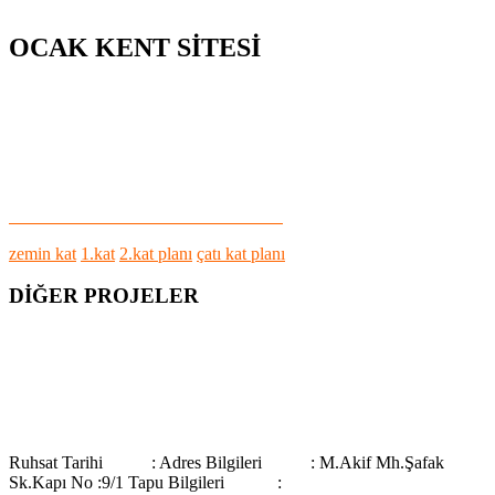
OCAK KENT SİTESİ
zemin kat
1.kat
2.kat planı
çatı kat planı
DİĞER PROJELER
UMAYKENT SİTELERİ
UMAYKENT
SİTELERİ
Ruhsat Tarihi : Adres Bilgileri : M.Akif Mh.Şafak
Sk.Kapı No :9/1 Tapu Bilgileri :