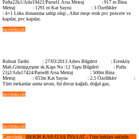
Pafta22k1/Ada19421/Parsel1 Arsa Metraj : 917 m Bina
Metraj : 1291 m Kat Sayısı : 3 Özellikler
: 4+1 Lüks donanıma sahip olup , Altın meşe renk pvc pencere ve
kapılar, pvc kapılar,
incele
incele
AYAN VİLLA
AYAN VİLLA
Ruhsat Tarihi : 27/03/2013 Adres Bilgileri : Erenköy
Mah.Gümüşçeşme sk.Kapı No :12 Tapu Bilgileri : Pafta
21j2/Ada17424/Parsel8 Arsa Metraj : 500m Bina
Metraj : 653m Kat Sayısı : 2,5 Özellikler :
Tüm mekanlar asma tavan, ful duvar kağıdı, doğal gaz,
incele
incele
İLKENT SİTESİ
İLKENT SİTESİ
incele
incele
Copyright :
BEKİR KARATAŞ İNŞAAT - Tüm hakları saklıdır.