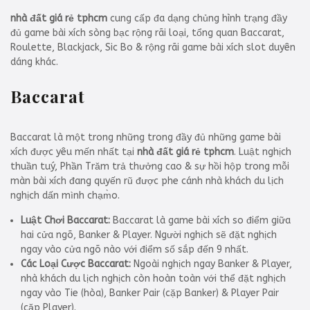
nhà đất giá rẻ tphcm
cung cấp đa dạng chủng hình trạng đầy
đủ game bài xích sòng bạc rộng rãi loại, tổng quan Baccarat,
Roulette, Blackjack, Sic Bo & rộng rãi game bài xích slot duyên
dáng khác.
Baccarat
Baccarat là một trong những trong đầy đủ những game bài
xích được yêu mến nhất tại
nhà đất giá rẻ tphcm
. Luật nghịch
thuần tuý, Phần Trăm trả thưởng cao & sự hồi hộp trong mỗi
màn bài xích đang quyến rũ được phe cánh nhà khách du lịch
nghịch dấn mình chạm̀o.
Luật Chơi Baccarat:
Baccarat là game bài xích so điểm giữa
hai cửa ngõ, Banker & Player. Người nghịch sẽ đặt nghịch
ngay vào cửa ngõ nào với điểm số sắp đến 9 nhất.
Các Loại Cược Baccarat:
Ngoài nghịch ngay Banker & Player,
nhà khách du lịch nghịch còn hoàn toàn với thể đặt nghịch
ngay vào Tie (hòa), Banker Pair (cặp Banker) & Player Pair
(cặp Player).