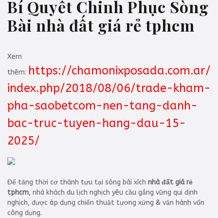
Bí Quyết Chinh Phục Sòng
Bài nhà đất giá rẻ tphcm
Xem
https://chamonixposada.com.ar/
thêm:
index.php/2018/08/06/trade-kham-
pha-saobetcom-nen-tang-danh-
bac-truc-tuyen-hang-dau-15-
2025/
Để tăng thời cơ thành tựu tại sòng bài xích
nhà đất giá rẻ
tphcm
, nhà khách du lịch nghịch yêu cầu gắng vững qui định
nghịch, được áp dụng chiến thuật tương xứng & vận hành vốn
công dụng.