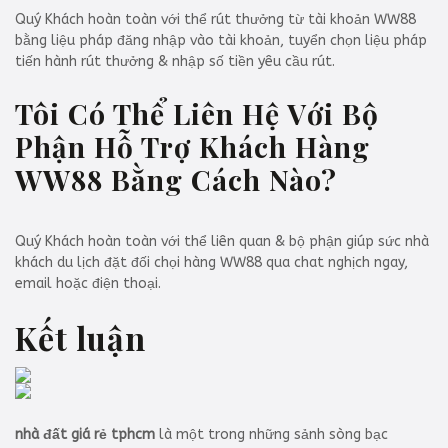
Quý Khách hoàn toàn với thể rút thưởng từ tài khoản WW88
bằng liệu pháp đăng nhập vào tài khoản, tuyển chọn liệu pháp
tiến hành rút thưởng & nhập số tiền yêu cầu rút.
Tôi Có Thể Liên Hệ Với Bộ
Phận Hỗ Trợ Khách Hàng
WW88 Bằng Cách Nào?
Quý Khách hoàn toàn với thể liên quan & bộ phận giúp sức nhà
khách du lịch đặt đối chọi hàng WW88 qua chat nghịch ngay,
email hoặc điện thoại.
Kết luận
nhà đất giá rẻ tphcm
là một trong những sảnh sòng bạc