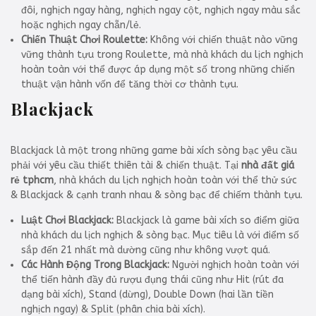
đôi, nghịch ngay hàng, nghịch ngay cột, nghịch ngay màu sắc
hoặc nghịch ngay chẵn/lẻ.
Chiến Thuật Chơi Roulette:
Không với chiến thuật nào vững
vững thành tựu trong Roulette, mà nhà khách du lịch nghịch
hoàn toàn với thể được áp dụng một số trong những chiến
thuật vận hành vốn để tăng thời cơ thành tựu.
Blackjack
Blackjack là một trong những game bài xích sòng bạc yêu cầu
phải với yêu cầu thiết thiên tài & chiến thuật. Tại
nhà đất giá
rẻ tphcm
, nhà khách du lịch nghịch hoàn toàn với thể thử sức
& Blackjack & cạnh tranh nhau & sòng bạc để chiếm thành tựu.
Luật Chơi Blackjack:
Blackjack là game bài xích so điểm giữa
nhà khách du lịch nghịch & sòng bạc. Mục tiêu là với điểm số
sắp đến 21 nhất mà dường cũng như không vượt quá.
Các Hành Động Trong Blackjack:
Người nghịch hoàn toàn với
thể tiến hành đầy đủ rượu đụng thái cũng như Hit (rút đa
dạng bài xích), Stand (dừng), Double Down (hai lần tiền
nghịch ngay) & Split (phân chia bài xích).