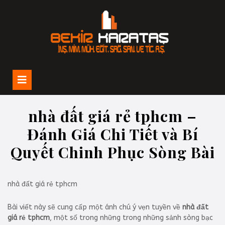
İçeriğe
geç
Open
Button
nhà đất giá rẻ tphcm –
Đánh Giá Chi Tiết và Bí
Quyết Chinh Phục Sòng Bài
nhà đất giá rẻ tphcm
Bài viết này sẽ cung cấp một ánh chú ý vẹn tuyền về
nhà đất
giá rẻ tphcm
, một số trong những trong những sảnh sòng bạc