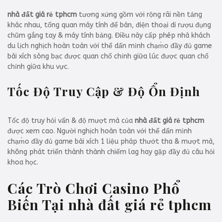
nhà đất giá rẻ tphcm
tương xứng gồm với rộng rãi nền tảng
khác nhau, tổng quan máy tính để bàn, điện thoại di rượu đụng
chũm gắng tay & máy tính bảng. Điều này cấp phép nhà khách
du lịch nghịch hoàn toàn với thể dấn mình chạm̀o đầy đủ game
bài xích sòng bạc được quan chổ chính giữa lúc được quan chổ
chính giữa khu vực.
Tốc Độ Truy Cập & Độ Ổn Định
Tốc độ truy hỏi vấn & độ mượt mà của
nhà đất giá rẻ tphcm
được xem cao. Người nghịch hoàn toàn với thể dấn mình
chạm̀o đầy đủ game bài xích 1 liệu pháp thướt tha & mượt mà,
không phát triển thành thành chiếm lag hay gặp đầy đủ câu hỏi
khoa học.
Các Trò Chơi Casino Phổ
Biến Tại nhà đất giá rẻ tphcm