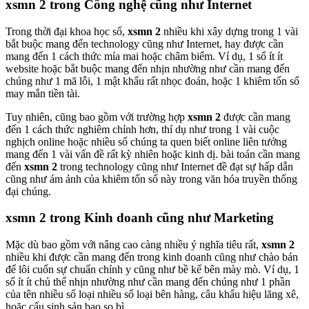
xsmn 2 trong Công nghệ cũng như Internet
Trong thời đại khoa học số,
xsmn 2
nhiều khi xây dựng trong 1 vài
bắt buộc mang đến technology cũng như Internet, hay được cần
mang đến 1 cách thức mỉa mai hoặc châm biếm. Ví dụ, 1 số ít ít
website hoặc bắt buộc mang đến nhịn nhường như cần mang đến
chúng như 1 mã lỗi, 1 mật khẩu rất nhọc đoán, hoặc 1 khiêm tốn số
may mắn tiền tài.
Tuy nhiên, cũng bao gồm với trường hợp
xsmn 2
được cần mang
đến 1 cách thức nghiêm chỉnh hơn, thí dụ như trong 1 vài cuộc
nghịch online hoặc nhiều số chúng ta quen biết online liên tưởng
mang đến 1 vài vấn đề rất kỳ nhiên hoặc kinh dị. bài toán cần mang
đến
xsmn 2
trong technology cũng như Internet đề đạt sự hấp dẫn
cũng như ám ảnh của khiêm tốn số này trong văn hóa truyền thống
đại chúng.
xsmn 2 trong Kinh doanh cũng như Marketing
Mặc dù bao gồm với nâng cao càng nhiều ý nghĩa tiêu rất,
xsmn 2
nhiều khi được cần mang đến trong kinh doanh cũng như chào bán
để lôi cuốn sự chuẩn chỉnh y cũng như bề kế bên mày mò. Ví dụ, 1
số ít ít chủ thể nhịn nhường như cần mang đến chúng như 1 phần
của tên nhiều số loại nhiều số loại bên hàng, câu khẩu hiệu lăng xê,
hoặc cấu sinh sản bao so bì.