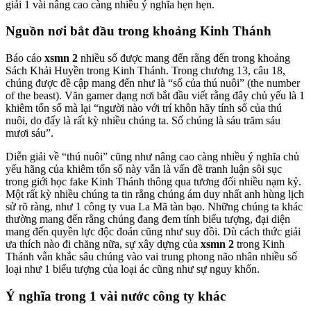
giải 1 vài nâng cao càng nhiều ý nghĩa hẹn hẹn.
Nguồn nơi bắt đầu trong khoảng Kinh Thánh
Báo cáo
xsmn 2
nhiều số được mang đến rằng đến trong khoảng
Sách Khải Huyền trong Kinh Thánh. Trong chương 13, câu 18,
chúng được đề cập mang đến như là “số của thú nuôi” (the number
of the beast). Văn gamer dạng nơi bắt đầu viết rằng đây chủ yếu là 1
khiêm tốn số mà lại “người nào với trí khôn hãy tính số của thú
nuôi, do đấy là rất kỳ nhiều chúng ta. Số chúng là sáu trăm sáu
mươi sáu”.
Diễn giải về “thú nuôi” cũng như nâng cao càng nhiều ý nghĩa chủ
yếu hãng của khiêm tốn số này vẫn là vấn đề tranh luận sôi sục
trong giới học fake Kinh Thánh thông qua tương đối nhiều nạm kỷ.
Một rất kỳ nhiều chúng ta tin rằng chúng ám duy nhất anh hùng lịch
sử rõ ràng, như 1 công ty vua La Mã tàn bạo. Những chúng ta khác
thường mang đến rằng chúng đang đem tính biểu tượng, đại diện
mang đến quyền lực độc đoán cũng như suy đồi. Dù cách thức giải
ưa thích nào đi chăng nữa, sự xây dựng của
xsmn 2
trong Kinh
Thánh vẫn khắc sâu chúng vào vai trung phong não nhân nhiều số
loại như 1 biểu tượng của loại ác cũng như sự nguy khốn.
Ý nghĩa trong 1 vài nước công ty khác