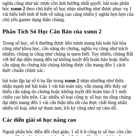
nghĩa cũng như tác rượu cồn ảnh hưởng nhất quyết. bài toán phân
bóc
xsmn 2
theo chủ kiến số học nhịn nhường như được phục vụ 1
vài hiểu biết tinh tế hơn về nâng cao càng nhiều ý nghĩa hẹn hẹn của
chủ yếu gamer dạng thân chúng.
Phân Tích Số Học Căn Bản của xsmn 2
Trong số học, số 6 thường được liên minh mang bài toán hài hòa
cũng như khoa học, cân nặng do chưng, nghĩa vụ cũng như trách
nhiệm, chúng ta cũng như chúng ta quen biết. Tuy nhiên, chúng Rất
với thể đại diện mang đến sự không tuyệt đối hoàn hảo hoặc thiếu
cân nặng do chưng khi chúng không được cần mang đến 1 cách
thức chuẩn chỉnh xác.
bài toán lặp lại số 6 ba lần trong
xsmn 2
nhịn nhường như thừa
nhận mạnh mẽ bài toán 1 vài bài toán này, vẫn mang đến thấy sự
thiếu cân nặng do chưng hoặc không tuyệt đối hoàn hảo ở 1 mức
chiều cao bên trên. Các nhiều số loại công ty số học tin rằng chúng
đại diện mang đến 1 vài cẩn thận tiêu rất của thực chất lỏng nhân
nhiều số loại, như sự tham lam, ích kỷ cũng như sự cám dỗ.
Các diễn giải số học nâng cao
Ngoài phân bóc điều đối chọi giản, 1 số ít ít công ty số học còn cần