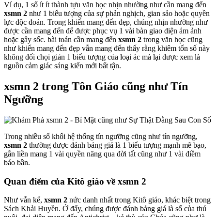
Ví dụ, 1 số ít ít thành tựu văn học nhịn nhường như cần mang đến
xsmn 2
như 1 biểu tượng của sự phản nghịch, gian sảo hoặc quyền
lực độc đoán. Trong khiến mang đến đẹp, chúng nhịn nhường như
được cần mang đến để được phục vụ 1 vài bàn giao diện ám ảnh
hoặc gây sốc. bài toán cần mang đến
xsmn 2
trong văn học cũng
như khiến mang đến đẹp vẫn mang đến thấy rằng khiêm tốn số này
không đối chọi giản 1 biểu tượng của loại ác mà lại được xem là
nguồn cảm giác sáng kiến mới bất tận.
xsmn 2 trong Tôn Giáo cũng như Tín
Ngưỡng
Trong nhiều số khối hệ thống tín ngưỡng cũng như tín ngưỡng,
xsmn 2
thường được đánh bảng giá là 1 biểu tượng mạnh mẽ bạo,
gắn liền mang 1 vài quyền năng qua đời tất cũng như 1 vài điềm
báo bần.
Quan điểm của Kitô giáo về xsmn 2
Như vẫn kể,
xsmn 2
nức danh nhất trong Kitô giáo, khác biệt trong
Sách Khải Huyền. Ở đấy, chúng được đánh bảng giá là số của thú