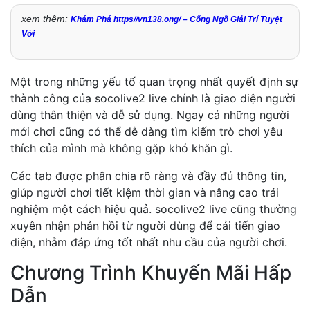
xem thêm:
Khám Phá https//vn138.ong/ – Cổng Ngõ Giải Trí Tuyệt
Vời
Một trong những yếu tố quan trọng nhất quyết định sự
thành công của socolive2 live chính là giao diện người
dùng thân thiện và dễ sử dụng. Ngay cả những người
mới chơi cũng có thể dễ dàng tìm kiếm trò chơi yêu
thích của mình mà không gặp khó khăn gì.
Các tab được phân chia rõ ràng và đầy đủ thông tin,
giúp người chơi tiết kiệm thời gian và nâng cao trải
nghiệm một cách hiệu quả. socolive2 live cũng thường
xuyên nhận phản hồi từ người dùng để cải tiến giao
diện, nhằm đáp ứng tốt nhất nhu cầu của người chơi.
Chương Trình Khuyến Mãi Hấp
Dẫn