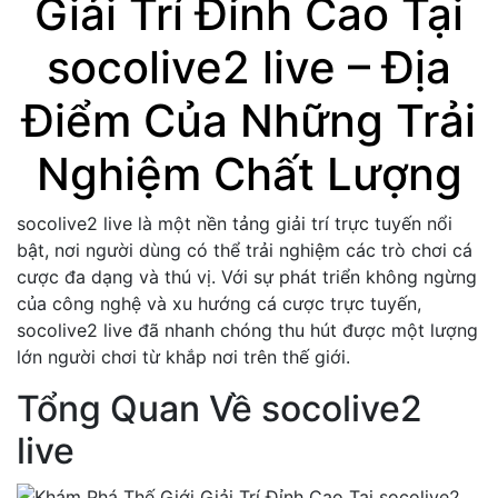
Giải Trí Đỉnh Cao Tại
socolive2 live – Địa
Điểm Của Những Trải
Nghiệm Chất Lượng
socolive2 live là một nền tảng giải trí trực tuyến nổi
bật, nơi người dùng có thể trải nghiệm các trò chơi cá
cược đa dạng và thú vị. Với sự phát triển không ngừng
của công nghệ và xu hướng cá cược trực tuyến,
socolive2 live đã nhanh chóng thu hút được một lượng
lớn người chơi từ khắp nơi trên thế giới.
Tổng Quan Về socolive2
live