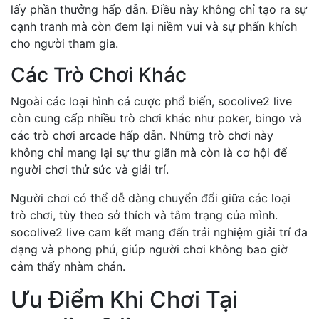
lấy phần thưởng hấp dẫn. Điều này không chỉ tạo ra sự
cạnh tranh mà còn đem lại niềm vui và sự phấn khích
cho người tham gia.
Các Trò Chơi Khác
Ngoài các loại hình cá cược phổ biến, socolive2 live
còn cung cấp nhiều trò chơi khác như poker, bingo và
các trò chơi arcade hấp dẫn. Những trò chơi này
không chỉ mang lại sự thư giãn mà còn là cơ hội để
người chơi thử sức và giải trí.
Người chơi có thể dễ dàng chuyển đổi giữa các loại
trò chơi, tùy theo sở thích và tâm trạng của mình.
socolive2 live cam kết mang đến trải nghiệm giải trí đa
dạng và phong phú, giúp người chơi không bao giờ
cảm thấy nhàm chán.
Ưu Điểm Khi Chơi Tại