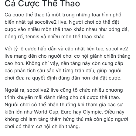
Cá Cược Thể Thao
Cá cược thể thao là một trong những loại hình phổ
biến nhất tại socolive2 live. Người chơi có thể đặt
cược vào nhiều môn thể thao khác nhau như bóng đá,
bóng rổ, tennis và nhiều môn thể thao khác.
Với tỷ lệ cược hấp dẫn và cập nhật liên tục, socolive2
live mang đến cho người chơi cơ hội giành chiến thắng
cao hơn. Không chỉ vậy, nền tảng này còn cung cấp
các phân tích sâu sắc về từng trận đấu, giúp người
chơi đưa ra quyết định đúng đắn hơn khi đặt cược.
Ngoài ra, socolive2 live cũng tổ chức nhiều chương
trình khuyến mãi dành riêng cho cá cược thể thao.
Người chơi có thể nhận thưởng khi tham gia các sự
kiện lớn như World Cup, Euro hay Olympic. Điều này
không chỉ làm tăng thêm hứng thú mà còn giúp người
chơi có thêm cơ hội chiến thắng.