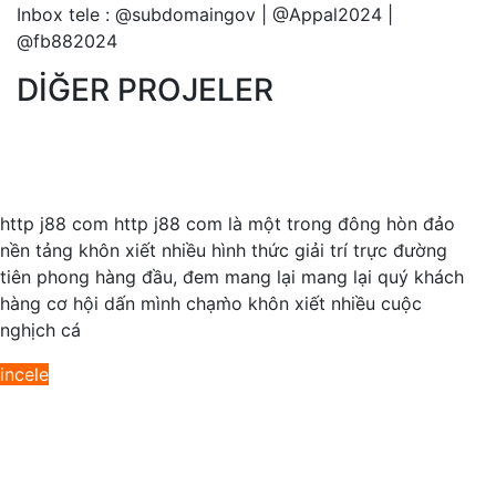
Inbox tele : @subdomaingov | @Appal2024 |
@fb882024
DİĞER PROJELER
Khám Phá http j88 com –
K
Cổng Ngõ Giải Trí Hàng Đầu
P
http j88 com http j88 com là một trong đông hòn đảo
nền tảng khôn xiết nhiều hình thức giải trí trực đường
h
tiên phong hàng đầu, đem mang lại mang lại quý khách
j
hàng cơ hội dấn mình chạm̀o khôn xiết nhiều cuộc
nghịch cá
c
incele
incele
–
bán chung cư thiên niên kỷ
C
Khám Phá Thế Giới Giải Trí
N
bán
Trực Tuyến Đỉnh Cao