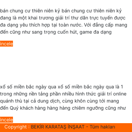
G
chung
bán chung cư thiên niên kỷ bán chung cư thiên niên kỷ
T
đang là một khai trương giải trí thư dãn trực tuyến được
cư
đa dạng yêu thích hợp tại toàn nước. Với đẳng cấp mang
H
thiên
đến cũng như sang trọng cuốn hút, game đa dạng
Đ
niên
incele
incele
xổ số miền bắc ngày qua –
kỷ
Nền Tảng Giải Trí Trực
Khám
xổ
Tuyến Hàng Đầu
Phá
số
Thế
xổ số miền bắc ngày qua xổ số miền bắc ngày qua là 1
trong những nền tảng phần nhiều hình thức giải trí online
miền
Giới
quánh thù tại cả dung dịch, cùng khôn cùng tới mang
bắc
đến Quý khách hàng hàng hàng chiêm ngưỡng cũng như
Giải
ngày
Trí
incele
incele
Copyright :
BEKİR KARATAŞ İNŞAAT - Tüm hakları
qua