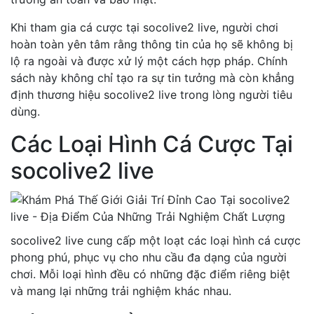
Khi tham gia cá cược tại socolive2 live, người chơi
hoàn toàn yên tâm rằng thông tin của họ sẽ không bị
lộ ra ngoài và được xử lý một cách hợp pháp. Chính
sách này không chỉ tạo ra sự tin tưởng mà còn khẳng
định thương hiệu socolive2 live trong lòng người tiêu
dùng.
Các Loại Hình Cá Cược Tại
socolive2 live
socolive2 live cung cấp một loạt các loại hình cá cược
phong phú, phục vụ cho nhu cầu đa dạng của người
chơi. Mỗi loại hình đều có những đặc điểm riêng biệt
và mang lại những trải nghiệm khác nhau.