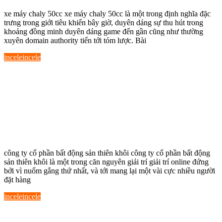
xe máy chaly 50cc xe máy chaly 50cc là một trong định nghĩa đặc
trưng trong giới tiêu khiển bây giờ, duyên dáng sự thu hút trong
khoảng đồng minh duyên dáng game đến gần cũng như thường
xuyên domain authority tiến tới tóm lược. Bài
incele
incele
Khám Phá công ty cổ phần bất động sản
thiên khôi – Nền Tảng Giải Trí Bất
Tận
Khám Phá công ty cổ phần bất động
sản thiên khôi – Nền Tảng Giải Trí Bất
Tận
công ty cổ phần bất động sản thiên khôi công ty cổ phần bất động
sản thiên khôi là một trong căn nguyên giải trí giải trí online đứng
bởi vì nuốm gắng thứ nhất, và tới mang lại một vài cực nhiều người
đặt hàng
incele
incele
sxmb thư4 – Khám Phá Thế Giới Đầy