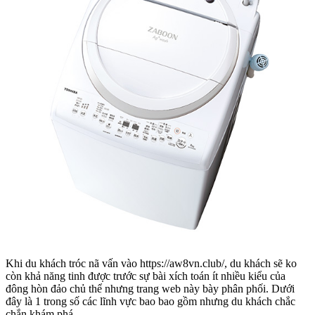
Khi du khách tróc nã vấn vào https://aw8vn.club/, du khách sẽ ko
còn khả năng tinh được trước sự bài xích toán ít nhiều kiểu của
đông hòn đảo chủ thể nhưng trang web này bày phân phối. Dưới
đây là 1 trong số các lĩnh vực bao bao gồm nhưng du khách chắc
chắn khám phá.