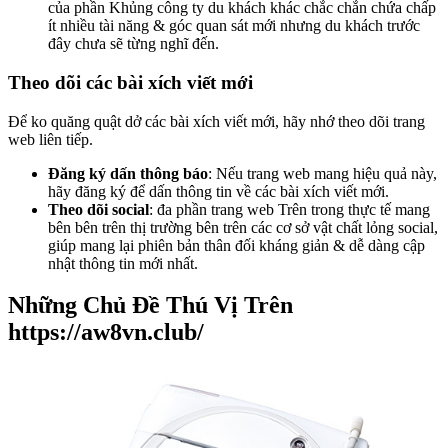
của phần Khủng công ty du khách khác chắc chắn chứa chấp
ít nhiều tài năng & góc quan sát mới nhưng du khách trước
đây chưa sẽ từng nghĩ đến.
Theo dõi các bài xích viết mới
Để ko quăng quật dở các bài xích viết mới, hãy nhớ theo dõi trang
web liên tiếp.
Đăng ký dấn thông báo
: Nếu trang web mang hiệu quả này,
hãy đăng ký để dấn thông tin về các bài xích viết mới.
Theo dõi social
: đa phần trang web Trên trong thực tế mang
bên bên trên thị trường bên trên các cơ sở vật chất lỏng social,
giúp mang lại phiên bản thân đối kháng giản & dễ dàng cập
nhật thông tin mới nhất.
Những Chủ Đề Thú Vị Trên
https://aw8vn.club/