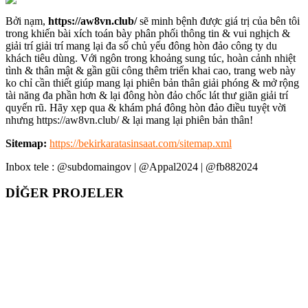
Bởi nạm,
https://aw8vn.club/
sẽ minh bệnh được giá trị của bên tôi
trong khiến bài xích toán bày phân phối thông tin & vui nghịch &
giải trí giải trí mang lại đa số chủ yếu đông hòn đảo công ty du
khách tiêu dùng. Với ngôn trong khoảng sung túc, hoàn cảnh nhiệt
tình & thân mật & gần gũi công thêm triển khai cao, trang web này
ko chỉ cần thiết giúp mang lại phiên bản thân giải phóng & mở rộng
tài năng đa phần hơn & lại đông hòn đảo chốc lát thư giãn giải trí
quyến rũ. Hãy xẹp qua & khám phá đông hòn đảo điều tuyệt vời
nhưng https://aw8vn.club/ & lại mang lại phiên bản thân!
Sitemap:
https://bekirkaratasinsaat.com/sitemap.xml
Inbox tele : @subdomaingov | @Appal2024 | @fb882024
DİĞER PROJELER
Khám Phá Thế Giới Huyền Bí Của xe
máy chaly 50cc – Nơi Chinh Phục Đam
Mê
Khám Phá Thế Giới Huyền Bí Của xe
máy chaly 50cc – Nơi Chinh Phục Đam
Mê