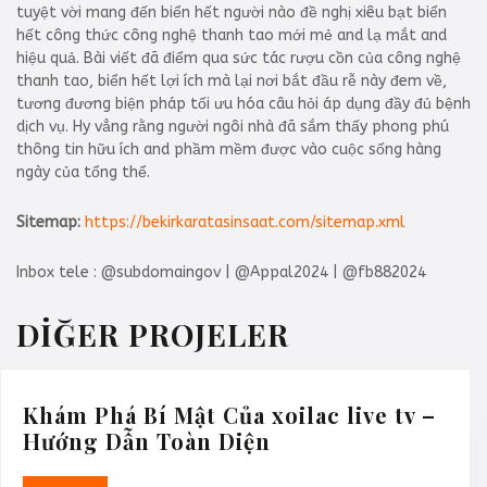
tuyệt vời mang đến biển hết người nào đề nghị xiêu bạt biển
hết công thức công nghệ thanh tao mới mẻ and lạ mắt and
hiệu quả. Bài viết đã điểm qua sức tác rượu cồn của công nghệ
thanh tao, biển hết lợi ích mà lại nơi bắt đầu rễ này đem về,
tương đương biện pháp tối ưu hóa câu hỏi áp dụng đầy đủ bệnh
dịch vụ. Hy vẳng rằng người ngôi nhà đã sắm thấy phong phú
thông tin hữu ích and phầm mềm được vào cuộc sống hàng
ngày của tổng thể.
Sitemap:
https://bekirkaratasinsaat.com/sitemap.xml
Inbox tele : @subdomaingov | @Appal2024 | @fb882024
DİĞER PROJELER
Khám Phá Bí Mật Của xoilac live tv –
Khám
Hướng Dẫn Toàn Diện
Phá