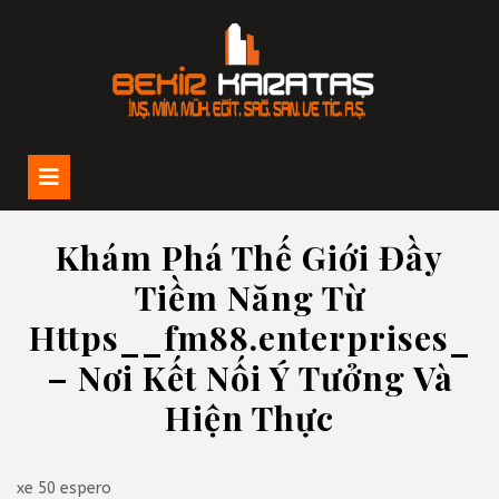
İçeriğe
geç
Open
Button
Khám Phá Thế Giới Đầy
Tiềm Năng Từ
Https__fm88.enterprises_
– Nơi Kết Nối Ý Tưởng Và
Hiện Thực
xe 50 espero