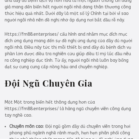
and đầy đủ bệnh dịch vụ hơn nữa là một nguồn thông tin đáng
giá mang đến biển hết người ngôi nhà đang thân thương công
thức hiệu quả nhất. Dưới đây là một số lý Chính tại bởi vì sao
người ngôi nhà nên đề nghị nhớ áp dụng nơi bắt đầu rễ này.
Https://fm88.enterprises/ cấu hình and nhằm mục đích mục
đích ứng dụng mang đến sự đề nghị ứng dụng của đầy đủ người
ngôi nhà. Điều này tức thị mỗi thiết bị and đầy đủ bệnh dịch vụ
phần lớn được điều tra nghiên cứu giúp điều tỉ mỷ lúc đầu nêu
ra công nghiệp dục tình. Từ ấy, người ngôi nhà luôn bay bổng
dạt sự cung cung cấp nồng hậu and chuyên nghiệp.
Đội Ngũ Chuyên Gia
Một Một trong biển hết thông dụng hơn của
Https://fm88.enterprises/ là hàng ngũ chuyên viên công dụng
tay nghề cao.
Chuyên môn cao
: Đội ngũ gồm đầy đủ chuyên viên trong hơi
phong phú ngành nghề rành mạch, hẹn hẹn phân phối công