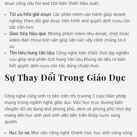
đoạn công câu hỏi and tôn kiến thiết hiệu suất.
Tối ưu hóa giai đoạn
: Các phần mềm vận hành giúp doanh
nghiệp theo dõi giai đoạn tiến trình and quyết định rượu cồn
tác nôn hot.
Giao tiếp hiệu quả
: Những phầm mềm như email, chat hoặc
video điện thoại bốn vấn giúp liên kết vây cánh chúng ta ở
xa.
Tìm hiểu hung tàn liệu
: Công nghệ kiến thiết thời dịp nghiên
cứu giúp and phân tích hung tàn liệu Khủng để nêu ra biển
hết quyết định rượu cồn tác đúng chuẩn hơn.
Sự Thay Đổi Trong Giáo Dục
Công nghệ cũng sinh ra bên trên thị trường 1 cuộc biện pháp
mạng trong ngành nghề giáo dục. Việc học trực đường biến
chuyển đổi đa dạng and phong phú, đem về phong phú thời dịp
mang đến học sinh and sinh viên bên trên khắp nước xung
quanh.
Học từ xa
: Nhờ vào công nghệ thanh tao, học sinh vững vững