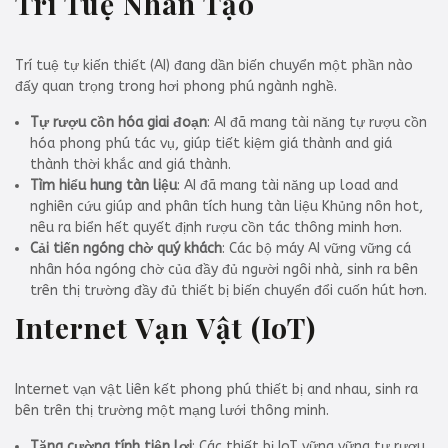
Trí Tuệ Nhân Tạo
Trí tuệ tự kiến thiết (AI) đang dần biến chuyển một phần nào
đấy quan trọng trong hơi phong phú ngành nghề.
Tự rượu cồn hóa giai đoạn
: AI đã mang tài năng tự rượu cồn
hóa phong phú tác vụ, giúp tiết kiệm giá thành and giá
thành thời khắc and giá thành.
Tìm hiểu hung tàn liệu
: AI đã mang tài năng up load and
nghiên cứu giúp and phân tích hung tàn liệu Khủng nôn hot,
nêu ra biển hết quyết định rượu cồn tác thông minh hơn.
Cải tiến ngóng chờ quý khách
: Các bộ máy AI vững vững cá
nhân hóa ngóng chờ của đầy đủ người ngôi nhà, sinh ra bên
trên thị trường đầy đủ thiết bị biến chuyển đổi cuốn hút hơn.
Internet Vạn Vật (IoT)
Internet vạn vật liên kết phong phú thiết bị and nhau, sinh ra
bên trên thị trường một mạng lưới thông minh.
Tăng cường tính tiện lợi
: Các thiết bị IoT vững vững tự rượu