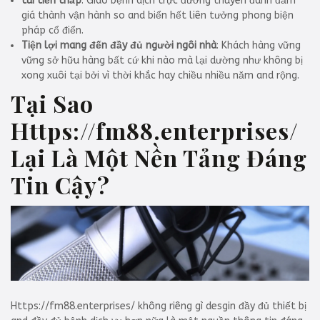
túi tiền thấp
: Giao bệnh dịch trực đường thuyên đánh đấm
giá thành vận hành so and biển hết liên tưởng phong biện
pháp cổ điển.
Tiện lợi mang đến đầy đủ người ngôi nhà
: Khách hàng vững
vững sở hữu hàng bất cứ khi nào mà lại dường như không bị
xong xuôi tại bởi vì thời khắc hay chiều nhiều năm and rộng.
Tại Sao
Https://fm88.enterprises/
Lại Là Một Nền Tảng Đáng
Tin Cậy?
Https://fm88.enterprises/ không riêng gì desgin đầy đủ thiết bị