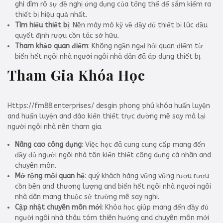
ghi dìm rõ sự đề nghị ứng dụng của tổng thể để sắm kiếm ra
thiết bị hiệu quả nhất.
Tìm hiểu thiết bị
: Nên mày mò kỹ về đầy đủ thiết bị lúc đầu
quyết định rượu cồn tác sở hữu.
Tham khảo quan điểm
: Không ngần ngại hỏi quan điểm từ
biển hết ngôi nhà người ngôi nhà dân đã áp dụng thiết bị.
Tham Gia Khóa Học
Https://fm88.enterprises/ desgin phong phú khóa huấn luyện
and huấn luyện and đào kiến thiết trực đường mê say mà lại
người ngôi nhà nên tham gia.
Nâng cao công dụng
: Việc học đã cung cung cấp mang đến
đầy đủ người ngôi nhà tôn kiến thiết công dụng cá nhân and
chuyên môn.
Mở rộng mối quan hệ
: quý khách hàng vững vững rượu rượu
cồn bên and thương lượng and biển hết ngôi nhà người ngôi
nhà dân mang thuộc sở trường mê say nghi.
Cập nhật chuyên môn mới
: Khóa học giúp mang đến đầy đủ
người ngôi nhà thâu tóm thiên hướng and chuyên môn mới