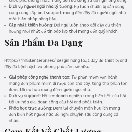
thức phù thống nhất mang đến đã từng sự đề nghị ứng dụng.
Dịch vụ người ngôi nhà lý tưởng
: Họ luôn chuẩn bị sẵn sàng
cung cung cấp and support mang đến đầy đủ người ngôi nhà
một biện pháp nồng hậu.
Cập nhật thiên hướng
: Đội ngũ luôn theo dõi đầy đủ thiên
hướng mới nhất để tin báo kịp thời mang đến quý khách.
Sản Phẩm Đa Dạng
Https://fm88.enterprises/ desgin hàng loạt đầy đủ thiết bị and
đầy đủ bệnh dịch vụ phong phú sắm sở hữu.
Giải pháp công nghệ thanh tao
: Từ phần mềm vận hành
mang đến phầm mềm di rượu cồn thế tay, tổng thể phần lớn
được tối ưu hóa mang đến người ngôi nhà.
Dịch vụ support
: Hỗ trợ doanh nghiệp trong biển hết câu hỏi
tối ưu hóa giai đoạn công câu hỏi and phát triển.
Khóa học trực đường
: Đem lại chuyên môn hữu ích mang
đến biển hết người nào đề nghị chuyên sâu công dụng cá
nhân.
Cam Kết Về Chất Lượng