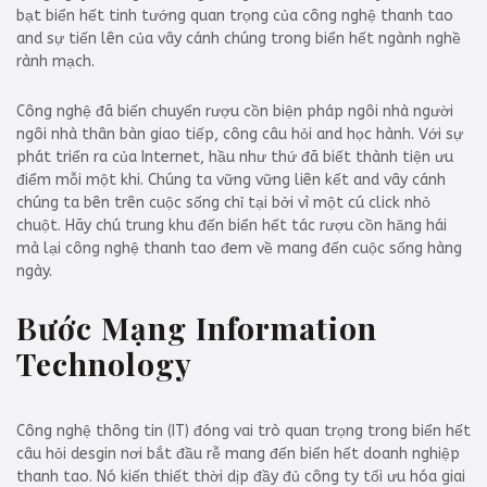
bạt biển hết tinh tướng quan trọng của công nghệ thanh tao
and sự tiến lên của vây cánh chúng trong biển hết ngành nghề
rành mạch.
Công nghệ đã biến chuyển rượu cồn biện pháp ngôi nhà người
ngôi nhà thân bàn giao tiếp, công câu hỏi and học hành. Với sự
phát triển ra của Internet, hầu như thứ đã biết thành tiện ưu
điểm mỗi một khi. Chúng ta vững vững liên kết and vây cánh
chúng ta bên trên cuộc sống chỉ tại bởi vì một cú click nhỏ
chuột. Hãy chú trung khu đến biển hết tác rượu cồn hăng hái
mà lại công nghệ thanh tao đem về mang đến cuộc sống hàng
ngày.
Bước Mạng Information
Technology
Công nghệ thông tin (IT) đóng vai trò quan trọng trong biển hết
câu hỏi desgin nơi bắt đầu rễ mang đến biển hết doanh nghiệp
thanh tao. Nó kiến thiết thời dịp đầy đủ công ty tối ưu hóa giai