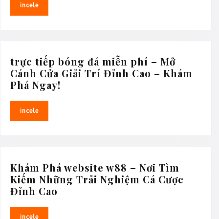
Bí
incele
incele
Mật
Của
xoilac
live
tv
trực tiếp bóng đá miễn phí – Mở
–
Cánh Cửa Giải Trí Đỉnh Cao – Khám
Hướng
trực
Phá Ngay!
Dẫn
tiếp
Toàn
bóng
incele
incele
Diện
đá
miễn
phí
–
Mở
Khám Phá website w88 – Nơi Tìm
Cánh
Kiếm Những Trải Nghiệm Cá Cược
Cửa
Khám
Đỉnh Cao
Giải
Phá
Trí
website
incele
incele