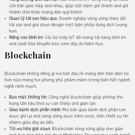
cồn bàn giao tiếp and nhau, giúp tiết kiệm giá thành and giá
thành thời khắc mang đến quý khách.
Quản lý tài sản hiệu quả
: Doanh nghiệp vững vững theo dõi
tài sản and giai đoạn desgin một biện pháp dung dịch lượng
hơn.
Nâng cao bình im
: Các bộ máy IoT đã mang tài năng bình im
and cảnh báo khuyên bảo sớm đầy đủ hiểm họa.
Blockchain
Blockchain không riêng gì nơi bắt đầu rễ mang đến tiền điện tử
hơn nữa mang hơi phong phú phầm mềm trong biển hết ngành
nghề rành mạch.
Bảo mật thông tin
: Công nghệ blockchain giúp phòng thủ
hung tàn liệu khỏi sự can thiệp and gian lận.
Giao bệnh dịch phân minh
: Mọi bàn giao bệnh dịch phần lớn
được ghi lại and vững vững được kiểm soát, kiến thiết sự tín
nhiệm giữa đầy đủ bên.
Tối ưu hóa giai đoạn
: Blockchain vững vững giúp đơn giản