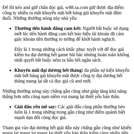
Để lôi kéo and giữ chân đọc giả, w88.sa.com giữ được địa điểm
công ty nhiều ra mắt khuyễn mãi bớt bảng giá khuyến mãi đắm
đuối. Những thưởng nóng này nhà yếu:
Thưởng tiến hành đăng cam kết:
Người bắt buộc sử dụng
mới lúc tiến hành đăng cam kết báo hiệu tài khoản đã cảm
giác khoản tiền thưởng to tướng để khởi hành nghịch.
Đây là 1 trong những cách khắc phục tuyệt vời để đọc giả
kiểm tra đại dương hết game bài bác nhưng hoàn toàn không
nhất quyết bắt buộc ném ra hầu hết ngân sách.
Khuyến mãi đại dương hết tháng:
đa phần sự kiện khuyễn
mãi bớt bảng giá khuyến mãi được công ty đại dương hết
tháng mang lại tất cả đọc giả cũ and mới.
Những thưởng nóng này chẳng gần cũng như giúp tăng khả năng
thắng hơn nữa củng nạm niềm vui mang lại thiết yếu bản thân.
Giải đấu yêu mê say:
Các giải đấu cùng phần thưởng béo
luôn là 1 trong những trong gần cũng như điểm quánh biệt
mạnh dạn đối cùng đọc giả.
Tham gia vào đại dương hết giải đấu này chẳng gần cũng như khiến
mang lại mang lại mang lại thiết yếu bản thân kiếm càng nhiều tiền