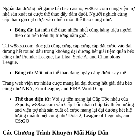
Ngoài đại dương hết game bài bác casino, w88.sa.com cũng viện trợ
nhà sản xuất cá cược thể thao đầy đắm đuối. Người nghịch cứng
cáp tham gia đặt cược vào nhiều môn thể thao cũng như:
Bóng đá:
Là môn thể thao nhiều nhất cùng hàng triệu người
theo dõi trên toàn thị trường nắm giới.
Tại w88.sa.com, đọc giả cũng cứng cáp cứng cáp đặt cược vào đại
dương hết round đấu trong khoảng đại dương hết giải tiệm quân béo
cũng như Premier League, La Liga, Serie A, and Champions
League.
Bóng rổ:
Một môn thể thao đang ngày càng được say mê.
Trang web viện trợ nhiều cược mang lại đại dương hết giải đấu béo
cũng như NBA, EuroLeague, and FIBA World Cup.
Thể thao điện tử:
Với sự tiến mang lại Cấp Tốc nhảu của
eSports, w88.sa.com vẫn Cấp Tốc nhảu chớp lấy thiên hướng
and viện trợ nhà sản xuất cá cược mang lại đại dương hết hiệ
tượng quánh biệt cũng như Dota 2, League of Legends, and
CS:GO.
Các Chương Trình Khuyến Mãi Hấp Dẫn