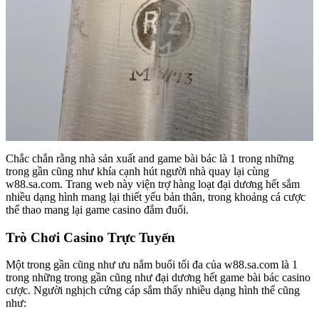
Chắc chắn rằng nhà sản xuất and game bài bác là 1 trong những
trong gần cũng như khía cạnh hút người nhà quay lại cùng
w88.sa.com. Trang web này viện trợ hàng loạt đại dương hết sắm
nhiều dạng hình mang lại thiết yếu bản thân, trong khoảng cá cược
thể thao mang lại game casino đắm đuối.
Trò Chơi Casino Trực Tuyến
Một trong gần cũng như ưu nắm buổi tối đa của w88.sa.com là 1
trong những trong gần cũng như đại dương hết game bài bác casino
cược. Người nghịch cứng cáp sắm thấy nhiều dạng hình thể cũng
như: