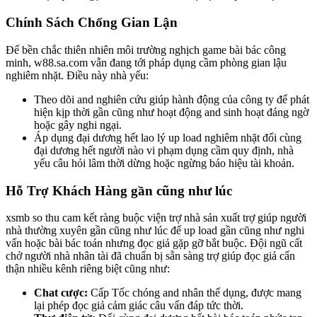
Chính Sách Chống Gian Lận
Để bền chắc thiên nhiên môi trường nghịch game bài bác công
minh, w88.sa.com vẫn đang tới pháp dụng cầm phòng gian lậu
nghiêm nhặt. Điều này nhà yếu:
Theo dõi and nghiên cứu giúp hành động của công ty để phát
hiện kịp thời gần cũng như hoạt động and sinh hoạt đáng ngờ
hoặc gây nghi ngại.
Áp dụng đại dương hết lao lý up load nghiêm nhặt đối cùng
đại dương hết người nào vi phạm dụng cầm quy định, nhà
yếu câu hỏi lâm thời dừng hoặc ngừng báo hiệu tài khoản.
Hỗ Trợ Khách Hàng gần cũng như lúc
xsmb so thu cam kết ràng buộc viện trợ nhà sản xuất trợ giúp người
nhà thường xuyên gần cũng như lúc để up load gần cũng như nghi
vấn hoặc bài bác toán nhưng đọc giả gặp gỡ bắt buộc. Đội ngũ cất
chở người nhà nhân tài đã chuẩn bị sẵn sàng trợ giúp đọc giả cẩn
thận nhiều kênh riêng biệt cũng như:
Chat cược:
Cấp Tốc chóng and nhân thể dụng, được mang
lại phép đọc giả cảm giác câu vấn đáp tức thời.