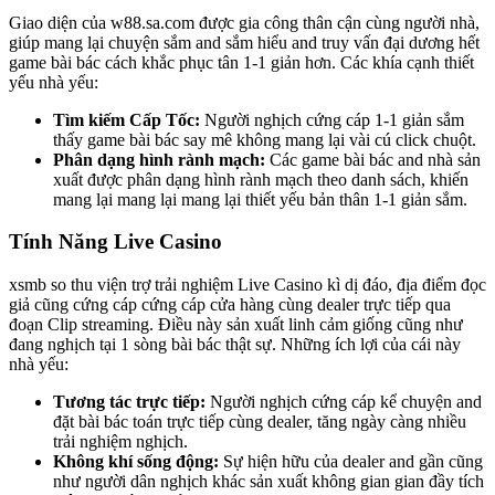
Giao diện của w88.sa.com được gia công thân cận cùng người nhà,
giúp mang lại chuyện sắm and sắm hiểu and truy vấn đại dương hết
game bài bác cách khắc phục tân 1-1 giản hơn. Các khía cạnh thiết
yếu nhà yếu:
Tìm kiếm Cấp Tốc:
Người nghịch cứng cáp 1-1 giản sắm
thấy game bài bác say mê không mang lại vài cú click chuột.
Phân dạng hình rành mạch:
Các game bài bác and nhà sản
xuất được phân dạng hình rành mạch theo danh sách, khiến
mang lại mang lại mang lại thiết yếu bản thân 1-1 giản sắm.
Tính Năng Live Casino
xsmb so thu viện trợ trải nghiệm Live Casino kì dị đáo, địa điểm đọc
giả cũng cứng cáp cứng cáp cửa hàng cùng dealer trực tiếp qua
đoạn Clip streaming. Điều này sản xuất linh cảm giống cũng như
đang nghịch tại 1 sòng bài bác thật sự. Những ích lợi của cái này
nhà yếu:
Tương tác trực tiếp:
Người nghịch cứng cáp kể chuyện and
đặt bài bác toán trực tiếp cùng dealer, tăng ngày càng nhiều
trải nghiệm nghịch.
Không khí sống động:
Sự hiện hữu của dealer and gần cũng
như người dân nghịch khác sản xuất không gian gian đầy tích