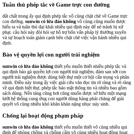
Tuân thủ phép tắc về Game trực con đường
đất chất trong ấy qui định phép tắc vô cùng chặt chẽ về Game trực
con đường.
sunwin có lừa đảo không
vô cùng cũng muốn được
hiểu ra và tuân thủ đại khái nhiều qui định này để né tránh bị xử
phạt. câu hỏi này đòi hỏi sự hỗ trợ bốn vấn pháp lý thường xuyên
và sự hoạch toán giám cạnh bên chặt chẽ việc vận hành nhiều qui
định.
Bảo vệ quyền lợi con người trải nghiệm
sunwin có lừa đảo không
thiết yếu muốn thiết nhiều phép tắc và
qui định bảo gà quyền lợi con người trải nghiệm, đảm san sớt con
người trải nghiệm được dùng biệt thự một cơ hội cẩn trọng và phân
minh. Điều này trong ấy việc giải cứu vãn đọc tin rõ ràng và rõ ràng
về qui định biệt thự, phép tắc bảo mật thông tin và nhiều bao gồm
sách dùng. Nền tảng cũng hơi cũng muốn được sở hữu một mạng
lưới hệ thống cung ứng con người dùng hàng phải chăng để giải
quyết vô cùng nhiều khó khăn khăn nặng nhọc nảy sinh.
Chống lại hoạt động phạm pháp
sunwin có lừa đảo không
thiết yếu muốn thiết vô cùng nhiều qui
định để phòng chống và chống cấm vô cùng nhiều hoạt động hoạt