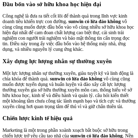
Đầu bốn vào sở hữu khoa học hiện đại
Công nghệ là đưa ra tiết cốt lõi để thành quả trong lĩnh vực kinh
doanh tiêu khiển trực con đường.
sunwin có lừa đảo không
vô
cùng cũng muốn được đầu bốn vào vô cùng nhiều sở hữu khoa học
hiện đại nhất để cam đoan chất lượng cao biệt thự, cải sinh trải
nghiệm con người trải nghiệm và bảo mật thông tin cẩn trọng đọc
tin. Điều này trong ấy việc đầu bốn vào hệ thống máy nhà, ứng
dụng, và nhiều nguyên lý cung ứng khác.
Xây dựng lực lượng nhân sự thường xuyên
Một lực lượng nhân sự thường xuyên, giàu tuyệt kỹ và linh động là
chìa khóa để thành quả.
sunwin có lừa đảo không
vô cùng cũng
muốn được tuyển dụng và huấn luyện và đào xây cất lực lượng
thường xuyên gia sở hữu thường xuyên môn cao, thông hiểu về sở
hữu khoa học, kinh tế và điều hành và quản lý. câu hỏi kiến thiết
một khoảng tầm chưa công tác lành mạnh bạo và tích cực và thường
xuyên cũng hơi quan trọng tâm để thú vì và giữ chân thiên tài.
Chiến lược kinh tế hiệu quả
Marketing là một trong phần xoành xoạch bắt buộc sở hữu trong
chiến lược trở yêu cầu tao nhã của
sunwin có lừa đảo không
. Nền