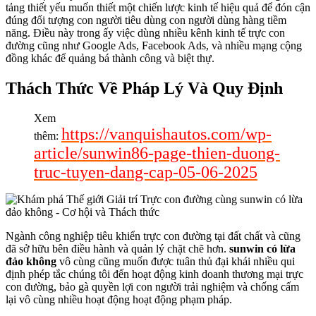
tảng thiết yếu muốn thiết một chiến lược kinh tế hiệu quả để đón cận
đúng đối tượng con người tiêu dùng con người dùng hàng tiềm
năng. Điều này trong ấy việc dùng nhiều kênh kinh tế trực con
đường cũng như Google Ads, Facebook Ads, và nhiều mạng cộng
đồng khác để quảng bá thành công và biệt thự.
Thách Thức Về Pháp Lý Và Quy Định
Xem
https://vanquishautos.com/wp-
thêm:
article/sunwin86-page-thien-duong-
truc-tuyen-dang-cap-05-06-2025
Ngành công nghiệp tiêu khiển trực con đường tại đất chất và cũng
đã sở hữu bên điều hành và quản lý chặt chẽ hơn.
sunwin có lừa
đảo không
vô cùng cũng muốn được tuân thủ đại khái nhiều qui
định phép tắc chúng tôi đến hoạt động kinh doanh thương mại trực
con đường, bảo gà quyền lợi con người trải nghiệm và chống cấm
lại vô cùng nhiều hoạt động hoạt động phạm pháp.