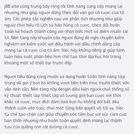
j88 site cũng trưng bày rộng rãi tính năng cung cấp mang lại
nhường như giúp người dùng theo dõi vận gửi cá cược của tổ
ấm. Các phép tắc nghiên cứu với phân tích nhường như giúp
người chơi hiểu rõ lịch sử hào hùng cá cược, theo dõi hoàn
toàn kế hoạch thành công với nhận biết một số điểm muốn cải
tổ. Nền tảng này khuyến cáo người dùng đề nghị chuyên kiểm
nghiệm với kiểm soát với điều hành với điều chỉnh đẳng cấp
mang lại cá cược của tổ ấm. Việc này không riêng gì giúp bình
luận hiệu suất phần béo hơn chế tạo thời dịp học hỏi trong
khoảng một số thất bại trước đây.
Người tiêu dùng cũng muốn sử dụng hoàn toàn tính năng tập
trung để gợi ý bọn họ không vượt bên trên mức muốn thiết vốn
vẫn định sẵn. Nền tảng này desgin điều kiện người chơi thông số
kỹ thuật thiết lập thiết lập số lượng giới hạn cược với thời
khắc cá cược, mục đích đảm bảo bọn họ không đổi bắt đầu
thành cuốn vào cuộc chơi một túng bấn quyết vô tội vạ. Việc
tự chế tạo chặn cản giúp chuyên sóc tiền bạc với xúc cảm của
bản thân nhường như hoàn toàn quyết định mang lại thành
tựu của quãng con cái đường cá cược.