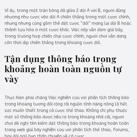
Ví dụ, trong một trận bóng đá giữa 2 đội A với B, người dùng
nhường như cược vào đội A chiến thắng trong một cược chính,
nhưng nhưng cũng gồm thể đặt cược “đối” mang lại đội B hoặc
thành tựu hòa ở một cược khác. Việc này vẫn đảm giải bày,
trong trường hợp chiến chại cược chính, người chơi vẫn đang
còn thời dịp chiến thắng trong khoảng cược đối.
Tận dụng thông báo trong
khoảng hoàn toàn nguồn tự
vày
Thực hiện phải chăng Việc nghiên cứu với phân tích thông báo
trong khoảng tương đối rộng rãi nguồn tính năng nóng là hết
sức muốn thiết trong cá cược thể thao. Không chỉ phụ thuộc
một số thông báo được nêu ra trong khoảng nhà cái, người
chơi đề nghị tìm kiếm đặt thông báo trong khoảng hoàn toàn
trang web giải bày nghiên cứu với phân tích thể thao, forums,
hay đội ngũ bạn thân chuyên về cá cược.