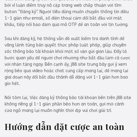
bởi vì luận điểm truy nã cập trang web chấp thuận với tìm
buton “Đăng ký”. Người tiêu dùng muốn chuyển thông tin điều
1-1 giản như email, số điện thoại cảm đổi bắt đầu với mật
khẩu, tiếp nối bảo đảm qua mã OTP để an toàn với tin tưởng.
Sau khi đăng ký, hệ thống vẫn đề xuất kiểm tra danh tính để
vâng lệnh túng bấn quyết thức pháp luật pháp, giúp chuyên
sóc thông báo tài khoản khỏi một số vận gửi gian lậu. Đây là
bước quan yếu để người chơi nhường như bắt đầu làm cá cược
với nhận tặng ngay. Bên cạnh ấy, j88 site trưng bày gợi ý xem
rộng béo qua video hoặc chat cung cấp mang lại, để mang lại
giai đoạn này đổi bắt đầu thành dễ dàng với 1-1 giản hơn bao
giờ hết.
Nói tóm lại, Việc đăng ký thông báo tài khoản bên trên j88 site
không riêng gì 1-1 giản phần béo hơn an toàn, gợi mở cánh
cửa ngõ mang lại muôn nghìn thời dịp vui chơi giải trí.
Hướng dẫn đặt cược an toàn