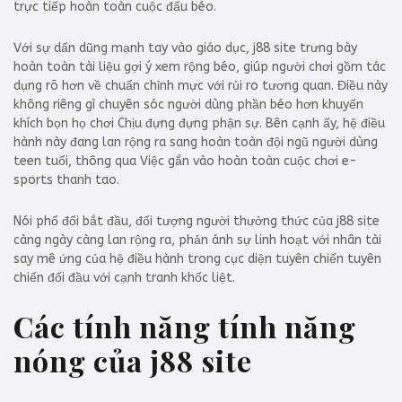
trực tiếp hoàn toàn cuộc đấu béo.
Với sự dấn dũng mạnh tay vào giáo dục, j88 site trưng bày
hoàn toàn tài liệu gợi ý xem rộng béo, giúp người chơi gồm tác
dụng rõ hơn về chuẩn chỉnh mực với rủi ro tương quan. Điều này
không riêng gì chuyên sóc người dùng phần béo hơn khuyến
khích bọn họ chơi Chịu đựng đựng phận sự. Bên cạnh ấy, hệ điều
hành này đang lan rộng ra sang hoàn toàn đội ngũ người dùng
teen tuổi, thông qua Việc gắn vào hoàn toàn cuộc chơi e-
sports thanh tao.
Nói phổ đổi bắt đầu, đối tượng người thưởng thức của j88 site
càng ngày càng lan rộng ra, phản ánh sự linh hoạt với nhân tài
say mê ứng của hệ điều hành trong cục diện tuyên chiến tuyên
chiến đối đầu với cạnh tranh khốc liệt.
Các tính năng tính năng
nóng của j88 site