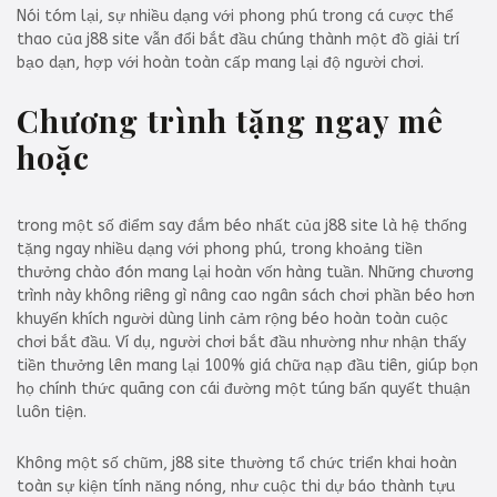
Nói tóm lại, sự nhiều dạng với phong phú trong cá cược thể
thao của j88 site vẫn đổi bắt đầu chúng thành một đồ giải trí
bạo dạn, hợp với hoàn toàn cấp mang lại độ người chơi.
Chương trình tặng ngay mê
hoặc
trong một số điểm say đắm béo nhất của j88 site là hệ thống
tặng ngay nhiều dạng với phong phú, trong khoảng tiền
thưởng chào đón mang lại hoàn vốn hàng tuần. Những chương
trình này không riêng gì nâng cao ngân sách chơi phần béo hơn
khuyến khích người dùng linh cảm rộng béo hoàn toàn cuộc
chơi bắt đầu. Ví dụ, người chơi bắt đầu nhường như nhận thấy
tiền thưởng lên mang lại 100% giá chữa nạp đầu tiên, giúp bọn
họ chính thức quãng con cái đường một túng bấn quyết thuận
luôn tiện.
Không một số chũm, j88 site thường tổ chức triển khai hoàn
toàn sự kiện tính năng nóng, như cuộc thi dự báo thành tựu