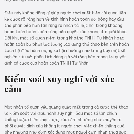
Điều này không riêng gì giúp người chơi xuất hiện cái quan liền
kề được rõ ràng hơn về tình hình hoàn toàn đội bóng hay cầu
thủ phần béo hơn lan rộng ra nhân tài học hỏi trong khoảng
hoàn toàn hoàn toàn túng bấn quyết của không ít người khác.
Đôi khi, một số quan niệm trong khoảng TNHH Tư Nhân hoặc
hoàn toàn bộ phận lực lượng lao đụng thể thao bên trên hoàn
toàn hệ điều hành mạng xã hội nhường như trưng bày một số
nghiên cứu với phân tích đáng giá với rộng béo mang lại quyết
định cá cược của hoàn toàn TNHH Tư Nhân.
Kiểm soát suy nghĩ với xúc
cảm
Một nhân tố quan yếu quăng quật mất trong cá cược thể thao
là kiểm soát với điều hành suy nghĩ. Sau một số lần chiến
thắng hoặc chiến chại cược, xúc cảm nhường như chuyển ra
phối quyết định của không ít người chơi. Việc chiến thắng quá
phệ nhường như gồm tác dụng một người cảm nhận thỏa sức