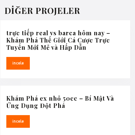
DİĞER PROJELER
trực tiếp real vs barca hôm nay –
Khám Phá Thế Giới Cá Cược Trực
trực
Tuyến Mới Mẻ và Hấp Dẫn
tiếp
real
incele
incele
vs
barca
hôm
nay
–
Khám Phá ex nhỏ 50cc – Bí Mật Và
Khám
Khám
Ứng Dụng Đột Phá
Phá
Phá
Thế
ex
incele
incele
Giới
nhỏ
Cá
50cc