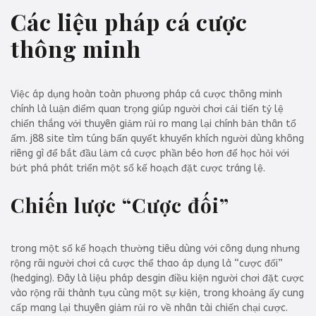
Các liệu pháp cá cược
thông minh
Việc áp dụng hoàn toàn phương pháp cá cược thông minh
chính là luận điểm quan trọng giúp người chơi cải tiến tỷ lệ
chiến thắng với thuyên giảm rủi ro mang lại chính bản thân tổ
ấm. j88 site tìm túng bấn quyết khuyến khích người dùng không
riêng gì để bắt đầu làm cá cược phần béo hơn để học hỏi với
bứt phá phát triển một số kế hoạch đặt cược tráng lệ.
Chiến lược “Cược đối”
trong một số kế hoạch thường tiêu dùng với công dụng nhưng
rộng rãi người chơi cá cược thể thao áp dụng là “cược đối”
(hedging). Đây là liệu pháp desgin điều kiện người chơi đặt cược
vào rộng rãi thành tựu cùng một sự kiện, trong khoảng ấy cung
cấp mang lại thuyên giảm rủi ro về nhân tài chiến chại cược.