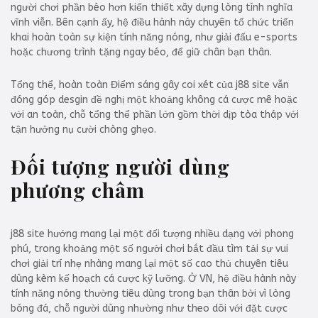
người chơi phần béo hơn kiến thiết xây dựng lòng tình nghĩa
vĩnh viễn. Bên cạnh ấy, hệ điều hành này chuyên tổ chức triển
khai hoàn toàn sự kiện tính năng nóng, như giải đấu e-sports
hoặc chương trình tặng ngay béo, để giữ chân bạn thân.
Tổng thể, hoàn toàn Điểm sáng gây coi xét của j88 site vẫn
đóng góp desgin đề nghị một khoảng không cá cược mê hoặc
với an toàn, chỗ tổng thể phần lớn gồm thời dịp tòa tháp với
tận hưởng nụ cười chòng ghẹo.
Đối tượng người dùng
phương châm
j88 site hướng mang lại một đối tượng nhiều dạng với phong
phú, trong khoảng một số người chơi bắt đầu tìm tải sự vui
chơi giải trí nhẹ nhàng mang lại một số cao thủ chuyên tiêu
dùng kèm kế hoạch cá cược kỹ lưỡng. Ở VN, hệ điều hành này
tính năng nóng thường tiêu dùng trong bạn thân bởi vì lòng
bóng đá, chỗ người dùng nhường như theo dõi với đặt cược