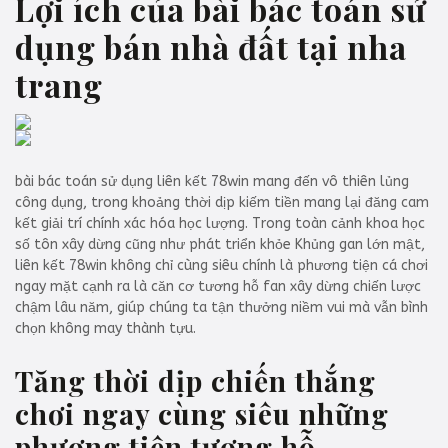
Lợi ích của bài bác toán sử
dụng bán nhà đất tại nha
trang
bài bác toán sử dụng liên kết 78win mang đến vô thiên lủng
công dụng, trong khoảng thời dịp kiếm tiền mang lại đăng cam
kết giải trí chính xác hóa học lượng. Trong toàn cảnh khoa học
số tôn xây dừng cũng như phát triển khỏe Khủng gan lớn mật,
liên kết 78win không chỉ cùng siêu chính là phương tiện cá chơi
ngay mặt cạnh ra là căn cơ tương hỗ fan xây dừng chiến lược
chậm lâu năm, giúp chúng ta tận thưởng niềm vui mà vẫn bình
chọn không may thành tựu.
Tăng thời dịp chiến thắng
chơi ngay cùng siêu những
phương tiện tương hỗ