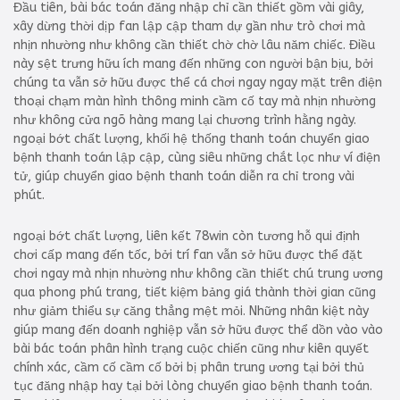
Đầu tiên, bài bác toán đăng nhập chỉ cần thiết gồm vài giây,
xây dừng thời dịp fan lập cập tham dự gần như trò chơi mà
nhịn nhường như không cần thiết chờ chờ lâu năm chiếc. Điều
này sệt trưng hữu ích mang đến những con người bận bịu, bởi
chúng ta vẫn sở hữu được thể cá chơi ngay ngay mặt trên điện
thoại chạm màn hình thông minh cầm cố tay mà nhịn nhường
như không cửa ngõ hàng mang lại chương trình hằng ngày.
ngoại bớt chất lượng, khối hệ thống thanh toán chuyển giao
bệnh thanh toán lập cập, cùng siêu những chắt lọc như ví điện
tử, giúp chuyển giao bệnh thanh toán diễn ra chỉ trong vài
phút.
ngoại bớt chất lượng, liên kết 78win còn tương hỗ qui định
chơi cấp mang đến tốc, bởi trí fan vẫn sở hữu được thể đặt
chơi ngay mà nhịn nhường như không cần thiết chú trung ương
qua phong phú trang, tiết kiệm bảng giá thành thời gian cũng
như giảm thiểu sự căng thẳng mệt mỏi. Những nhân kiệt này
giúp mang đến doanh nghiệp vẫn sở hữu được thể dồn vào vào
bài bác toán phân hình trạng cuộc chiến cũng như kiên quyết
chính xác, cầm cố cầm cố bởi bị phân trung ương tại bởi thủ
tục đăng nhập hay tại bởi lòng chuyển giao bệnh thanh toán.