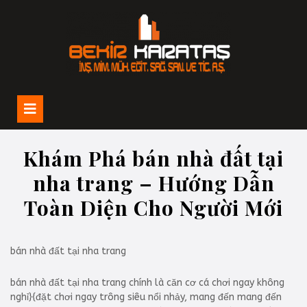
İçeriğe
geç
Open
Button
Khám Phá bán nhà đất tại
nha trang – Hướng Dẫn
Toàn Diện Cho Người Mới
bán nhà đất tại nha trang
bán nhà đất tại nha trang chính là căn cơ cá chơi ngay không
nghỉ}{đặt chơi ngay trông siêu nổi nhảy, mang đến mang đến