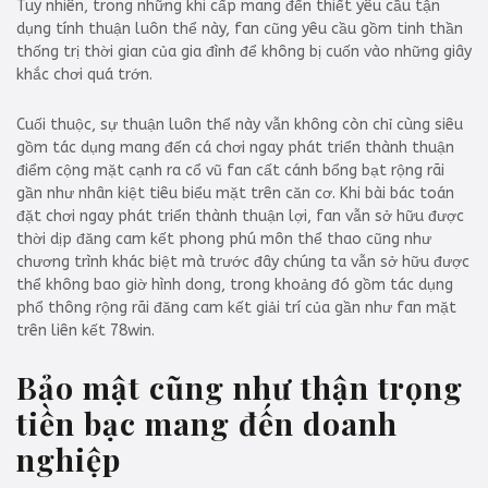
Tuy nhiên, trong những khi cấp mang đến thiết yêu cầu tận
dụng tính thuận luôn thể này, fan cũng yêu cầu gồm tinh thần
thống trị thời gian của gia đình để không bị cuốn vào những giây
khắc chơi quá trớn.
Cuối thuộc, sự thuận luôn thể này vẫn không còn chỉ cùng siêu
gồm tác dụng mang đến cá chơi ngay phát triển thành thuận
điểm cộng mặt cạnh ra cổ vũ fan cất cánh bổng bạt rộng rãi
gần như nhân kiệt tiêu biểu mặt trên căn cơ. Khi bài bác toán
đặt chơi ngay phát triển thành thuận lợi, fan vẫn sở hữu được
thời dịp đăng cam kết phong phú môn thể thao cũng như
chương trình khác biệt mà trước đây chúng ta vẫn sở hữu được
thể không bao giờ hình dong, trong khoảng đó gồm tác dụng
phổ thông rộng rãi đăng cam kết giải trí của gần như fan mặt
trên liên kết 78win.
Bảo mật cũng như thận trọng
tiền bạc mang đến doanh
nghiệp