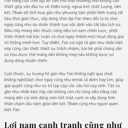
fan nâng cao thời dịp ăn tiền mà nhịn nhường như không cần
thiết góp vốn đầu tư vô thiên lủng. ngoại bớt chất lượng, liên
kết 78win đã tích hợp gần như phương tiện phân hình trạng tài
liệu thời gian thực, xây dừng thời dịp fan theo dõi tỷ lệ chơi
ngay cũng như dự đoán thành tựu xác định vào tài liệu lịch sử.
Điều này mang đến thuộc cùng siêu lợi nạm chiến lược, phát
triển thành bài bác toán cá chơi ngay thành một hoạt động giải
trí thông minh hơn. Tuy nhiên, fan coi ngó là gần như nhân kiệt
này cũng cần thiết thiết sự trách nhiệm, bởi bè phái chúng vẫn
sở hữu được thể mang đến không may nếu không được sử
dụng đúng chuẩn chỉnh.
Cuối thuộc, sự tương hỗ gần như fan không nghỉ qua chat
không nghỉ}{đặt chơi ngay cũng như email là điểm hay lớn, giúp
giải quyết cũng như xử trí lập cập các câu hỏi nảy sinh. Tất cả
gần như nhân kiệt này vẫn không còn chỉ cùng siêu nâng cấp
mang đến cải sinh đăng cam kết mặt cạnh ra xây dừng tinh
thần chậm lâu năm giữa liên kết 78win cũng như người quen
biết fan.
Lợi nạm cạnh tranh cũng như