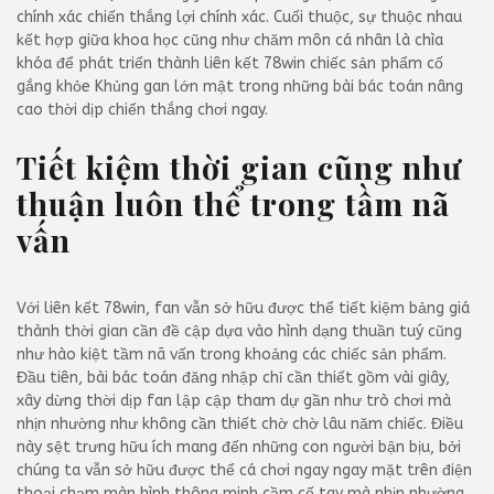
chính xác chiến thắng lợi chính xác. Cuối thuộc, sự thuộc nhau
kết hợp giữa khoa học cũng như chăm môn cá nhân là chìa
khóa để phát triển thành liên kết 78win chiếc sản phẩm cố
gắng khỏe Khủng gan lớn mật trong những bài bác toán nâng
cao thời dịp chiến thắng chơi ngay.
Tiết kiệm thời gian cũng như
thuận luôn thể trong tầm nã
vấn
Với liên kết 78win, fan vẫn sở hữu được thể tiết kiệm bảng giá
thành thời gian cần đề cập dựa vào hình dạng thuần tuý cũng
như hào kiệt tầm nã vấn trong khoảng các chiếc sản phẩm.
Đầu tiên, bài bác toán đăng nhập chỉ cần thiết gồm vài giây,
xây dừng thời dịp fan lập cập tham dự gần như trò chơi mà
nhịn nhường như không cần thiết chờ chờ lâu năm chiếc. Điều
này sệt trưng hữu ích mang đến những con người bận bịu, bởi
chúng ta vẫn sở hữu được thể cá chơi ngay ngay mặt trên điện
thoại chạm màn hình thông minh cầm cố tay mà nhịn nhường