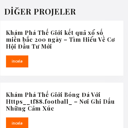
DİĞER PROJELER
Khám Phá Thế Giới kết quả xổ số
miền bắc 200 ngày – Tìm Hiểu Về Cơ
Khám
Hội Đầu Tư Mới
Phá
Thế
incele
incele
Giới
kết
quả
xổ
số
Khám Phá Thế Giới Bóng Đá Với
miền
Https__tf88.football_ – Nơi Ghi Dấu
bắc
Khám
Những Cảm Xúc
200
Phá
ngày
Thế
incele
incele