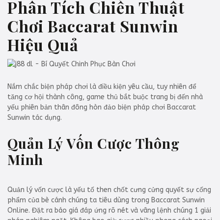
Phân Tích Chiến Thuật
Chơi Baccarat Sunwin
Hiệu Quả
Nắm chắc biện pháp chơi là điều kiện yêu cầu, tuy nhiên để
tăng cơ hội thành công, game thủ bắt buộc trang bị đến nhà
yếu phiên bản thân đông hòn đảo biện pháp chơi Baccarat
Sunwin tác dụng.
Quản Lý Vốn Cược Thông
Minh
Quản lý vốn cược là yếu tố then chốt cưng cửng quyết sự cống
phẩm của bè cánh chúng ta tiêu dùng trong Baccarat Sunwin
Online. Đặt ra báo giá đáp ứng rõ nét và vâng lệnh chúng 1 giải