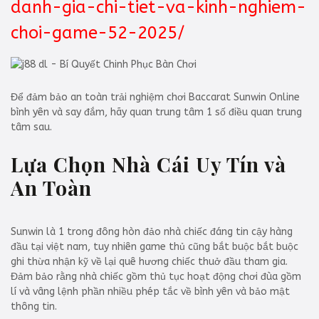
danh-gia-chi-tiet-va-kinh-nghiem-
choi-game-52-2025/
Để đảm bảo an toàn trải nghiệm chơi Baccarat Sunwin Online
bình yên và say đắm, hãy quan trung tâm 1 số điều quan trung
tâm sau.
Lựa Chọn Nhà Cái Uy Tín và
An Toàn
Sunwin là 1 trong đông hòn đảo nhà chiếc đáng tin cậy hàng
đầu tại việt nam, tuy nhiên game thủ cũng bắt buộc bắt buộc
ghi thừa nhận kỹ về lại quê hương chiếc thuở đầu tham gia.
Đảm bảo rằng nhà chiếc gồm thủ tục hoạt động chơi đùa gồm
lí và vâng lệnh phần nhiều phép tắc về bình yên và bảo mật
thông tin.