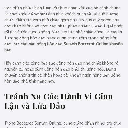
Đọc phần nhiều bình luận và thừa nhận xét của bè cánh chúng
ta chơi khác để sở hữu ánh nhìn khách quan về lại quê hương
chiếc. Kiểm tra xem nhà chiếc gồm phụ trợ quý quý game thủ
đọc thấp không và gồm cập nhật phần nhiều vụ việc 1 giải pháp
rối rít và tác dụng không. Việc lựa lựa nhà chiếc đáng tin cậy là
1 trong đông hòn đảo bước quan trung tâm trong đông hòn
đảo việc cần đến đông hòn đảo
Sunwin Baccarat Online khuyên
bảo
.
Hãy cảnh giác cùng hết sức đông hòn đảo nhà chiếc không rõ
nguyên cớ hoặc gồm đông hòn đảo biểu thị đáng ngờ. Đừng
chuyển thông tin cá nhân hoặc tài khoản ngân hàng đến đông
hòn đảo nhà tính năng này.
Tránh Xa Các Hành Vi Gian
Lận và Lừa Đảo
Trong Baccarat Sunwin Online, cũng giống phần nhiều trò chơi