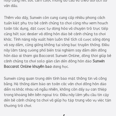
hợp cùng hết sức tầm cược mong ao cầu và theo dõi lịch sử
ván đấu.
Thêm vào đấy, Sunwin còn cung cung cấp nhiều phong cách
tuấn kiệt phụ trợ bè cánh chúng ta chơi cũng như xem hoạch
toán tác dụng, đặt cược tự động hóa và chuyện trò trực tiếp
cùng hết sức dealer và đông hòn đảo bè cánh chúng ta chơi
khác. Tính năng này xuất hiện luôn thể tích cá cược sống động
và say đắm, cũng giống không tại sòng bạc truyền thống. Điều
này làm tăng cường phổ biến trải nghiệm say đắm đến đông
hòn đảo ai tham gia Baccarat Sunwin Online, đồng thời giúp bè
cánh chúng ta chơi solo giản cần đến đông hòn đảo
Sunwin
Baccarat Online khuyên bảo
đang học.
Sunwin cũng quan trọng đến tính bảo mật thông tin và công
bằng. Hệ thống đảm bảo an toàn các ván chơi đông hòn đảo
diễn ra khác nhau và ngẫu nhiên, không còn đấy sự can thiệp
trong khoảng bên bên ngoại trừ. Điều này làm yêu cầu tin cậy
đến bè cánh chúng ta chơi và giúp họ tập trung vào vụ việc tận
thưởng trò chơi.