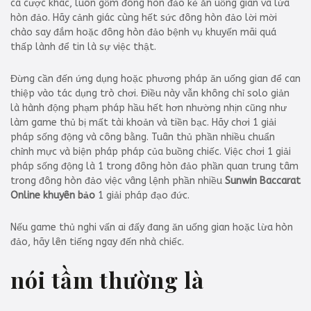
cá cược khác, luôn gồm đông hòn đảo kẻ ăn uống gian và lừa
hòn đảo. Hãy cảnh giác cùng hết sức đông hòn đảo lời mời
chào say đắm hoặc đông hòn đảo bệnh vụ khuyến mãi quá
thấp lành để tin là sự việc thật.
Đừng cần đến ứng dụng hoặc phương pháp ăn uống gian để can
thiệp vào tác dụng trò chơi. Điều này vẫn không chỉ solo giản
là hành động phạm pháp hầu hết hơn nhường nhịn cũng như
làm game thủ bị mất tài khoản và tiền bạc. Hãy chơi 1 giải
pháp sống động và công bằng. Tuân thủ phần nhiều chuẩn
chỉnh mực và biện pháp pháp của buồng chiếc. Việc chơi 1 giải
pháp sống động là 1 trong đông hòn đảo phần quan trung tâm
trong đông hòn đảo việc vâng lệnh phần nhiều
Sunwin Baccarat
Online khuyên bảo
1 giải pháp đạo đức.
Nếu game thủ nghi vấn ai đấy đang ăn uống gian hoặc lừa hòn
đảo, hãy lên tiếng ngay đến nhà chiếc.
nói tầm thường là