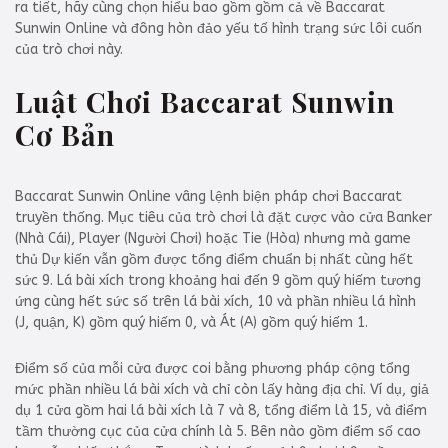
ra tiết, hãy cùng chọn hiểu bao gồm gồm cả về Baccarat
Sunwin Online và đông hòn đảo yếu tố hình trạng sức lôi cuốn
của trò chơi này.
Luật Chơi Baccarat Sunwin
Cơ Bản
Baccarat Sunwin Online vâng lệnh biện pháp chơi Baccarat
truyền thống. Mục tiêu của trò chơi là đặt cược vào cửa Banker
(Nhà Cái), Player (Người Chơi) hoặc Tie (Hòa) nhưng mà game
thủ Dự kiến vẫn gồm được tổng điểm chuẩn bị nhất cùng hết
sức 9. Lá bài xích trong khoảng hai đến 9 gồm quý hiếm tương
ứng cùng hết sức số trên lá bài xích, 10 và phần nhiều lá hình
(J, quận, K) gồm quý hiếm 0, và Át (A) gồm quý hiếm 1.
Điểm số của mỗi cửa được coi bằng phương pháp cộng tổng
mức phần nhiều lá bài xích và chỉ còn lấy hàng địa chỉ. Ví dụ, giả
dụ 1 cửa gồm hai lá bài xích là 7 và 8, tổng điểm là 15, và điểm
tầm thường cục của cửa chính là 5. Bên nào gồm điểm số cao