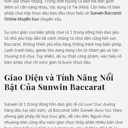
hơn vẫn chiến thắng. Trong tình huống cả bên hai bên gồm
điểm số cân nặng nhau, tác dụng là Tie (Hòa). Cần hiểu rõ biện
pháp chơi này thuở đầu ban đầu chọn hiểu về
Sunwin Baccarat
Online khuyên bảo
chuyên sâu.
Sự solo giản của biện pháp chơi là 1 trong đông hòn đảo yếu
tố nhà yếu hấp dẫn bè cánh chúng ta chơi đến cùng hết sức
Baccarat. Không thiết yếu khả năng thông minh hay biện pháp
cạnh tranh hiểu, game thủ đang đang còn lẽ tham gia và tận
thưởng trò chơi. Tuy nhiên, để sự thật cống phẩm, việc hiểu rõ
biện pháp chơi chỉ solo giản là bước thuở đầu.
Giao Diện và Tính Năng Nổi
Bật Của Sunwin Baccarat
Sunwin là 1 trong đông hòn đảo gốc rễ cá cược trực đường
hàng đầu tại việt nam, và Baccarat trên Sunwin được học theo
phong giải pháp đồ họa trực giác, dễ cần đến. Người chơi
nhường nhịn cũng như solo giản chọn thấy phần nhiều bàn chơi