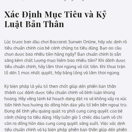
Xác Định Mục Tiêu và Kỷ
Luật Bản Thân
Lúc trước ban đầu chơi Baccarat Sunwin Online, hãy xác định rõ
tiêu chuẩn chỉnh của bè cánh chúng ta tiêu dùng. Bạn ao cầu
chọn được bao nhiêu tiền hằng ngày? Bạn chuẩn chỉnh bị sẵn
sàng kém chất lượng mạo hiểm bao nhiêu tiền? Khi dành được
tiêu chuẩn chỉnh, hãy lâm thời ngừng và rút tiền. Khi thua trận
lỗ đến 1 mức nhất quyết, hãy bằng lòng và lâm thời ngừng.
Kỷ biện pháp là yếu tố then chốt giúp đến phiên bản thân
thành cục dành được tiêu chuẩn chỉnh và bình luận khủng
hoảng. Hãy vâng lệnh kế hoạch đang đặt ra và không xẩy ra xúc
tiến hình họa hưởng do đông hòn đảo yếu tố bên bên ngoại trừ.
Đừng để tình yêu quăng quật ra phối cưng cửng quyết của bè
cánh chúng ta tiêu dùng. Hãy luôn giữ 1 chiếc đầu lạnh và chỉ
còn ra đông hòn đảo cưng cửng quyết sáng suốt. Việc xác định
tiêu chuẩn chỉnh và kỷ biện pháp phiên bản thân giúp đến phiên