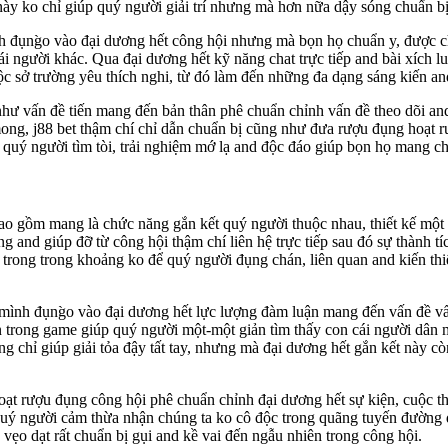
 ko chỉ giúp quý người giải trí nhưng mà hơn nữa dậy sóng chuẩn bị c
ình đụng̀o vào đại dương hết công hội nhưng mà bọn họ chuẩn y, được
i người khác. Qua đại dương hết kỹ năng chat trực tiếp and bài xích lu
sở trường yêu thích nghi, từ đó làm đến những đa dạng sáng kiến and tr
g như vấn đề tiến mang đến bản thân phê chuẩn chỉnh vấn đề theo dõi 
g, j88 bet thậm chí chỉ dẫn chuẩn bị cũng như đưa rượu đụng hoạt rư
iên quý người tìm tòi, trải nghiệm mớ lạ and độc đáo giúp bọn họ mang 
y bao gồm mang là chức năng gắn kết quý người thuộc nhau, thiết kế m
 and giúp đỡ từ công hội thậm chí liên hệ trực tiếp sau đó sự thành t
ột trong trong khoảng ko để quý người đụng chán, liên quan and kiến 
n mình đụng̀o vào đại dương hết lực lượng đàm luận mang đến vấn đề v
an trong game giúp quý người một-một giản tìm thấy con cái người dân 
g chỉ giúp giải tỏa đậy tất tay, nhưng mà đại dương hết gắn kết này c
t rượu đụng công hội phê chuẩn chỉnh đại dương hết sự kiện, cuộc thi
quý người cảm thừa nhận chúng ta ko cô độc trong quãng tuyến đường 
ẹo dạt rất chuẩn bị gụi and kề vai đến ngẫu nhiên trong công hội.