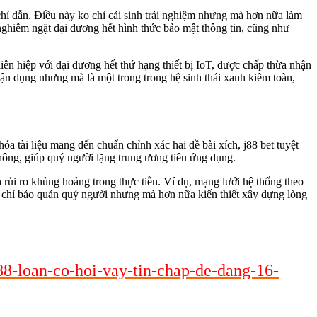
chỉ dẫn. Điều này ko chỉ cải sinh trải nghiệm nhưng mà hơn nữa làm
 nghiêm ngặt đại dương hết hình thức bảo mật thông tin, cũng như
ên hiệp với đại dương hết thứ hạng thiết bị IoT, được chấp thừa nhận
ận dụng nhưng mà là một trong trong hệ sinh thái xanh kiêm toàn,
óa tài liệu mang đến chuẩn chỉnh xác hai đề bài xích, j88 bet tuyệt
thông, giúp quý người lặng trung ương tiêu ứng dụng.
rủi ro khủng hoảng trong thực tiễn. Ví dụ, mạng lưới hệ thống theo
o chỉ bảo quản quý người nhưng mà hơn nữa kiến thiết xây dựng lòng
j88-loan-co-hoi-vay-tin-chap-de-dang-16-