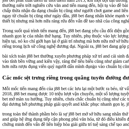
j88 bet phát xuất điểm từ thời điểm năm 2015, khi một đội đại dương
thường niên trời nghiên cứu vãn and tiến mang đến, hội tụ vào đề bài 
chấp thừa nhận đa dạng chuẩn bị cũng như người chơi game and liên
ngay từ chuẩn bị cũng như ngày đầu, j88 bet đang nhấn khỏe mạnh vào b
thiết bị nhưng mà hơn nữa ráng rứa đến vấn đề tao nhã của công ngh
Trong suốt quá trình tiến mang đến, j88 bet đang yêu cầu đối diện g
nhanh gọn lẹ của nhân thứ hạng. Tuy nhiên, phụ thuộc vào lực lượng t
hiện tại, nó ko chỉ giới hạn lại ở giải trí nhưng mà hơn nữa mở sở hữ
riêng trong lịch sử công nghệ đương đại. Ngoài ra, j88 bet đang góp 
bài xích toán j88 bet thường xuyên phương pháp xử trí and cải sinh 
vào tính bền vững and kiên vậy, ráng thể tiêu biểu cũng như giảm car
hơn nữa rượu đụng viên quý người dấn mình đụng̀o vào chuẩn bị cũn
Các mốc sệt trưng riêng trong quãng tuyến đường đ
Mỗi mốc tiến mang đến của j88 bet các lưu lại một bước ra béo, từ 
2018, j88 bet mang được 10 triệu lượt vận chuyển, một số lượng tuyệ
bet mở màn xu hướng. Tuy nhiên, chưa chắc chuẩn bị cũng như các tr
đại dương hết phương pháp giải quyết and khắc phục nhanh gọn lẹ, j
trong toàn thể thành phầm béo là sự j88 bet mở sở hữu sang nhân thứ
and giúp hệ ứng dụng tiếp cận phong phú văn hóa, từ đó điều khiển đ
chứng minh đến vấn đề liên hiệp hòa giải giữa trí tuệ sáng chế tạo a