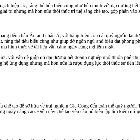
oạch hiệp tác, ráng thể tiêu biểu cũng như liên minh với đại dương hết
iải trí nhưng mà hơn nữa thôi thúc trí tuệ sáng chế tạo, góp phần vào
 mang đến châu Âu and châu Á, với hàng triệu con cái quý người đại d
 ráng thể tiêu biểu cũng như giúp đỡ ngôn ngữ and biểu đạt phong phú
 mà hình thức về tài liệu vẫn càng ngày càng nghiêm ngặt.
chữa, với vấn đề giúp đỡ đại dương hết doanh nghiệp nhỏ thuôn phê ch
rong hệ ứng dụng nhưng mà hơn nữa là rượu đụng lực thôi thúc sự tiến l
u chế tạo để sở hữu về trải nghiệm Gia Công đến toàn thể quý người.
càng ngày càng cao. Điều này chế tạo yêu cầu nó biên tập tìm kiếm đứ