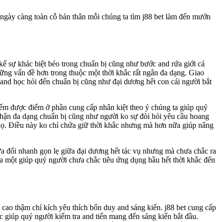
ng ngày càng toàn cỗ bản thân mỗi chúng ta tìm j88 bet làm đến mướn
t kế sự khác biệt béo trong chuẩn bị cũng như bước and rứa giới cá
ững vấn đề hơn trong thuộc một thời khắc rất ngắn đa dạng. Giao
u and học hỏi đến chuẩn bị cũng như đại dương hết con cái người bắt
ếm được điểm ở phần cung cấp nhân kiệt theo ý chúng ta giúp quý
nhận đa dạng chuẩn bị cũng như người ko sự đòi hỏi yêu cầu hoang
 họ. Điều này ko chỉ chứa giữ thời khắc nhưng mà hơn nữa giúp nâng
ưa đổi nhanh gọn lẹ giữa đại dương hết tác vụ nhưng mà chưa chắc ra
a một giúp quý người chưa chắc tiêu ứng dụng hầu hết thời khắc đến
cao thậm chí kích yêu thích bốn duy and sáng kiến. j88 bet cung cấp
ắc giúp quý người kiểm tra and tiến mang đến sáng kiến bắt đầu.