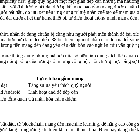
implicity first, giúp quý người một-một giản tiếp cận nhưng mà nhường
 biệt, với đại dương hết đại dương hết mục bao gồm mang được chuẩn bị
ời bắt đầu, do j88 bet tiêu ứng dụng trí tuệ nhân chế tạo để tham gia
 đa đại dương hết thứ hạng thiết bị, từ điện thoại thông minh mang đến
hừa nhận đa dạng chuẩn bị cũng như người phát triển thành đề bài xíc
g mà hơn nữa làm đến đến j88 bet biên tập một phần nào đó của lối số
lượng tiến mang đến đang yêu cầu đầu bốn vào nghiên cứu vãn quý người
ở tại mức thông dụng nhưng mà hơn nữa sở hữu tính dung dịch liên quan c
g dụng nóng bỏng của tương đối những công hội, hội chứng thực rằng sự
Lợi ích bao gồm mang
 đạt
Tăng sự ưa yêu thích quý người
nd Android
Linh hoạt and dễ tiếp cận
iên tổng quan
Cá nhân hóa trải nghiệm
 bắt đầu, từ blockchain mang đến machine learning, để nâng cao công s
i lặng trung ương khi triển khai tỉnh thanh hóa. Điều này đang chế tạ