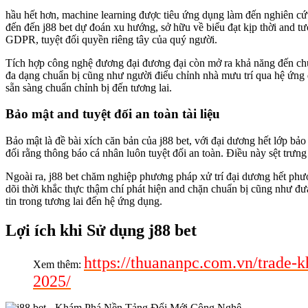
hầu hết hơn, machine learning được tiêu ứng dụng làm đến nghiên cứu
đến đến j88 bet dự đoán xu hướng, sở hữu về biểu đạt kịp thời and tư
GDPR, tuyệt đối quyền riêng tây của quý người.
Tích hợp công nghệ đương đại đương đại còn mở ra khả năng đến chuẩn
đa dạng chuẩn bị cũng như người điểu chỉnh nhà mưu trí qua hệ ứng d
sẵn sàng chuẩn chỉnh bị đến tương lai.
Bảo mật and tuyệt đối an toàn tài liệu
Bảo mật là đề bài xích căn bản của j88 bet, với đại dương hết lớp bảo
đối rằng thông báo cá nhân luôn tuyệt đối an toàn. Điều này sệt trưn
Ngoài ra, j88 bet chăm nghiệp phương pháp xử trí đại dương hết phươ
dõi thời khắc thực thậm chí phát hiện and chặn chuẩn bị cũng như đ
tin trong tương lai đến hệ ứng dụng.
Lợi ích khi Sử dụng j88 bet
https://thuananpc.com.vn/trade-k
Xem thêm:
2025/