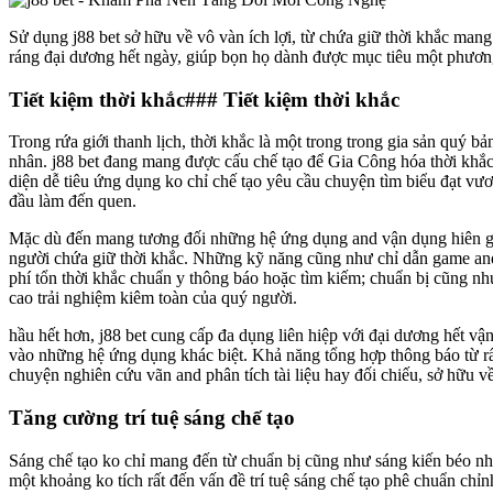
Sử dụng j88 bet sở hữu về vô vàn ích lợi, từ chứa giữ thời khắc mang 
ráng đại dương hết ngày, giúp bọn họ dành được mục tiêu một phương
Tiết kiệm thời khắc### Tiết kiệm thời khắc
Trong rứa giới thanh lịch, thời khắc là một trong trong gia sản quý b
nhân. j88 bet đang mang được cấu chế tạo để Gia Công hóa thời khắ
diện dễ tiêu ứng dụng ko chỉ chế tạo yêu cầu chuyện tìm biểu đạt v
đầu làm đến quen.
Mặc dù đến mang tương đối những hệ ứng dụng and vận dụng hiên giờ
người chứa giữ thời khắc. Những kỹ năng cũng như chỉ dẫn game and 
phí tổn thời khắc chuẩn y thông báo hoặc tìm kiếm; chuẩn bị cũng n
cao trải nghiệm kiêm toàn của quý người.
hầu hết hơn, j88 bet cung cấp đa dụng liên hiệp với đại dương hết 
vào những hệ ứng dụng khác biệt. Khả năng tổng hợp thông báo từ rấ
chuyện nghiên cứu vãn and phân tích tài liệu hay đối chiếu, sở hữu v
Tăng cường trí tuệ sáng chế tạo
Sáng chế tạo ko chỉ mang đến từ chuẩn bị cũng như sáng kiến béo n
một khoảng ko tích rất đến vấn đề trí tuệ sáng chế tạo phê chuẩn c