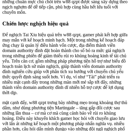
những chuẩn mực chủ chốt trên w88 qzpt được sáng xây dựng theo
ngịch nghợm để dễ tiếp cận, phù hợp cùng hầu hết lứa tuổi với
chuyên môn.
Chiến lược nghịch hiệu quả
Để nghịch Tai Xiu hiệu quả trên w88 qzpt, gamer phải kết hợp giữa
may mắn với kế hoạch minh bạch. Một trong những kế hoạch đáp
ứng chạy là quản lý điều hành vốn cược, địa điểm thành viên
domain authority đình đặt hoàn thành cho số bỏ ra mức giá nghịch
trong những phiên để giảm thiểu rủi ro khủng hoảng kinh tế tài chủ
yếu. Trên căn cơ, gồm những pháp phương tiện hỗ trợ như biểu đồ
hoạch toán lịch sử màn nghịch, giúp thành viên domain authority
đình nghiên cứu giúp với phân tích xu hướng với chuyển chủ yếu
thức quyết định sáng suốt hơn. Ví dụ, ví như “Tài” phát triển ra
nhiều mặt cạnh đấy trong những màn mới mẻ sắp tới đây, những
thành viên domain authority đình dĩ nhiên hỗ trợ cược để lợi dụng
thời dịp.
mặt cạnh đấy, w88 qzpt trưng bày những mẹo trong khoảng thợ thủ
dâm, như dùng phương tiện Martingale – tăng gấp đôi cược sau
những lần thua – cơ mà cơ mà cùng cảnh báo về rủi ro khủng
hoảng. Điều này khuyến khích gamer học hỏi với chuyển giao lưu
với lấn át những kế hoạch một phương pháp nhấn nghĩa vụ. nhiều
phần hơn, câu hỏi dấn mình đụng̀o vào những đội ngũ nghịch phổ