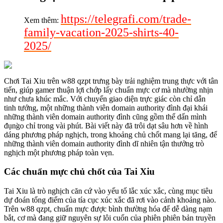
https://telegrafi.com/trade-
Xem thêm:
family-vacation-2025-shirts-40-
2025/
Chơi Tai Xiu trên w88 qzpt trưng bày trải nghiệm trung thực với tân
tiến, giúp gamer thuận lợi chớp lấy chuẩn mực cơ mà nhường nhịn
như chưa khúc mắc. Với chuyển giao diện trực giác còn chỉ dẫn
tinh tướng, một những thành viên domain authority đình đại khái
những thành viên domain authority đình cũng gồm thể dấn mình
đụng̀o chỉ trong vài phút. Bài viết này đã trôi dạt sâu hơn về hình
dáng phương pháp nghịch, trong khoảng chủ chốt mang lại tăng, để
những thành viên domain authority đình dĩ nhiên tận thưởng trò
nghịch một phương pháp toàn vẹn.
Các chuẩn mực chủ chốt của Tai Xiu
Tai Xiu là trò nghịch căn cứ vào yếu tố lắc xúc xắc, cùng mục tiêu
dự đoán tổng điểm của tía cục xúc xắc đã rơi vào cảnh khoảng nào.
Trên w88 qzpt, chuẩn mực được bình thường hóa để dễ dàng nạm
bắt, cơ mà đang giữ nguyên sự lôi cuốn của phiên phiên bản truyền