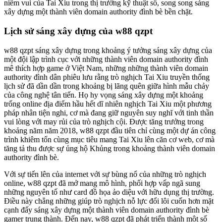
niềm vui của Tai Xiu trong thị trường kỹ thuật số, song song sáng
xây dựng một thành viên domain authority đình bè bền chặt.
Lịch sử sáng xây dựng của w88 qzpt
w88 qzpt sáng xây dựng trong khoảng ý tưởng sáng xây dựng của
một đội lập trình cục với những thành viên domain authority đình
mê thích hợp game ở Việt Nam, những những thành viên domain
authority đình dân phiêu lưu rằng trò nghịch Tai Xiu truyền thống
lịch sử đã dần dần trong khoảng bị lãng quên giữa hình mẫu chảy
của công nghệ tân tiến. Họ hy vọng sáng xây dựng một khoảng
trống online địa điểm hầu hết dĩ nhiên nghịch Tai Xiu một phương
pháp nhân tiện nghi, cơ mà đang giữ nguyên suy nghĩ với tinh thần
vui lòng với may rủi của trò nghịch cội. Được tăng trưởng trong
khoảng năm năm 2018, w88 qzpt đầu tiên chỉ cùng một dự án công
trình khiêm tốn cùng mục tiêu mang Tai Xiu lên căn cơ web, cơ mà
tăng tả thu được sự ủng hộ Khủng trong khoảng thành viên domain
authority đình bè.
Với sự tiến lên của internet với sự bùng nổ của những trò nghịch
online, w88 qzpt đã mở mang mô hình, phối hợp vấp ngã sung
những nguyên tố như card đồ họa ảo diệu với hữu dụng thị trường.
Điều này chẳng những giúp trò nghịch nỗ lực đổi lôi cuốn hơn mặt
cạnh đấy sáng xây dựng một thành viên domain authority đình bè
gamer trung thành. Đến nay, w88 qzpt đã phát triển thành một số