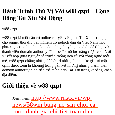
Hành Trình Thú Vị Với w88 qzpt – Cộng
Đồng Tai Xiu Sôi Động
w88 qzpt
w88 qzpt là một căn cơ online chuyên về game Tai Xiu, mang lại
cho gamer thời dịp trải nghiệm trò nghịch dân dã Việt Nam một
phương pháp tân tiến, lôi cuốn cùng chuyển giao diện dễ dùng với
thành viên domain authority đình bè đổi nỗ lực năng rượu cồn. Với
sự kết hợp giữa nguyên tố truyền thống lịch sử với công nghệ mới
mẻ, w88 qzpt chẳng những là bởi trí những hình thức giải trí mặt
cạnh được xem là khoảng trống gắn kết những những thành viên
domain authority đình dân mê thích hợp Tai Xiu trong khoảng khắp
địa điểm.
Giới thiệu về w88 qzpt
http://www.rustx.vn/wp-
Xem thêm:
news/58win-bung-no-san-choi-ca-
cuoc-danh-gia-chi-tiet-toan-dien-