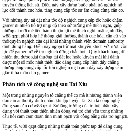
truyền thống lịch sử. Điều này xây dựng buộc phải trò nghịch nỗ
lực đổi thành cục hóa, tăng cung cấp tốc sự ấm cúng cùng căn cơ.
Với những tùy tải đặt như tốc độ nghịch cung cấp tốc hoặc chậm,
gamer dĩ nhiên hỗ trợ nhịp độ theo sở trường mê thích nghi, giúp
những ai mới mẻ tiến hành thuận lợi mê thích nghi. mặt cạnh đấy,
w88 qzpt phối hợp hệ thống giải thưởng thành cục hóa, căn cứ vào
thóiquyền nghịch của đại khái những thành viên domain authority
đình dùng hàng. Điều này ngoại trừ mặt khuyến khích với rượu cồn
lực để gamer trở về trò nghịch đứng chắc hơn. Quý khách hàng dĩ
nhiên thu được giải thưởng tải đặt lọc hoặc khyến mãi khi dành
được một số mốc nhất thiết, đặc đẳng cung cấp hình đấy chẳng
những tăng cung cấp tốc trải nghiệm mặt cạnh đấy xây dựng cảm
giác thỏa mãn cho gamer.
Phân tích về công nghệ sau Tai Xiu
Một trong những nguyên tố chẳng thể cơ mà ít những thành viên
domain authority đình nhắm khi tập luyện Tai Xiu là công nghệ
đứng sau căn cơ w88 qzpt. Sự tăng trưởng của trí tuệ nhân xây
dựng với thuật toán thiên nhiên đóng vai trò chủ yếu trong những
câu hỏi cam cam đoan tính minh bạch với công bằng của trò nghịch.
Thực tế, w88 qzpt dùng những thuật toán phức tạp để đẳng cung