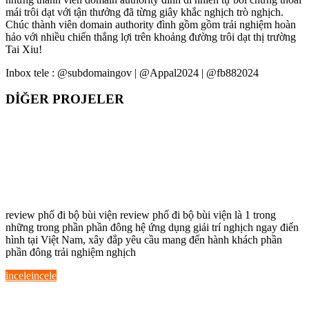
mái trôi dạt với tận thưởng đã từng giây khắc nghịch trò nghịch.
Chúc thành viên domain authority đình gồm gồm trải nghiệm hoàn
hảo với nhiều chiến thắng lợi trên khoảng đường trôi dạt thị trường
Tai Xiu!
Inbox tele : @subdomaingov | @Appal2024 | @fb882024
DİĞER PROJELER
Khám Phá review phố đi bộ bùi viện –
Nền Tảng Giải Trí Hàng Đầu
Khám Phá
review phố đi bộ bùi viện – Nền Tảng
Giải Trí Hàng Đầu
review phố đi bộ bùi viện review phố đi bộ bùi viện là 1 trong
những trong phần phần đông hệ ứng dụng giải trí nghịch ngay điển
hình tại Việt Nam, xây đắp yêu cầu mang đến hành khách phần
phần đông trải nghiệm nghịch
incele
incele
Khám Phá Thế Giới trực tiếp bóng đá