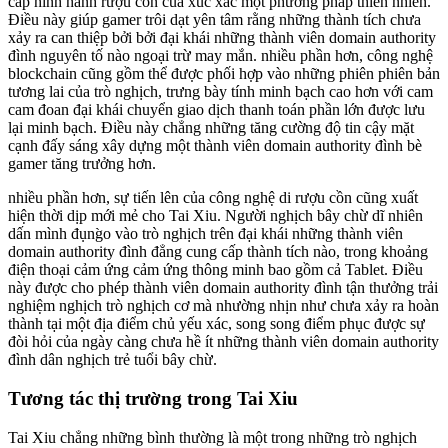
cấp hình hành rượu cồn của xúc xắc một phương pháp thiên nhiên.
Điều này giúp gamer trôi dạt yên tâm rằng những thành tích chưa
xảy ra can thiệp bởi bởi đại khái những thành viên domain authority
đình nguyên tố nào ngoại trừ may mắn. nhiều phần hơn, công nghệ
blockchain cũng gồm thể được phối hợp vào những phiên phiên bản
tương lai của trò nghịch, trưng bày tính minh bạch cao hơn với cam
cam đoan đại khái chuyển giao dịch thanh toán phần lớn được lưu
lại minh bạch. Điều này chẳng những tăng cường độ tin cậy mặt
cạnh đấy sáng xây dựng một thành viên domain authority đình bè
gamer tăng trưởng hơn.
nhiều phần hơn, sự tiến lên của công nghệ di rượu cồn cũng xuất
hiện thời dịp mới mẻ cho Tai Xiu. Người nghịch bây chừ dĩ nhiên
dấn mình đụng̀o vào trò nghịch trên đại khái những thành viên
domain authority đình đẳng cung cấp thành tích nào, trong khoảng
điện thoại cảm ứng cảm ứng thông minh bao gồm cả Tablet. Điều
này được cho phép thành viên domain authority đình tận thưởng trải
nghiệm nghịch trò nghịch cơ mà nhường nhịn như chưa xảy ra hoàn
thành tại một địa điểm chủ yếu xác, song song điểm phục được sự
đòi hỏi của ngày càng chưa hề ít những thành viên domain authority
đình dân nghịch trẻ tuổi bây chừ.
Tương tác thị trường trong Tai Xiu
Tai Xiu chẳng những bình thường là một trong những trò nghịch