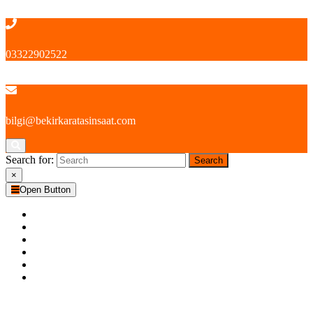
İçeriğe geç
03322902522
bilgi@bekirkaratasinsaat.com
Search for:
×
Open Button
ANA SAYFA
KURUMSAL
BİZDEN HABERLER
DEVAM EDEN PROJELER
BİTEN PROJELER
İLETİŞİM
Close Button