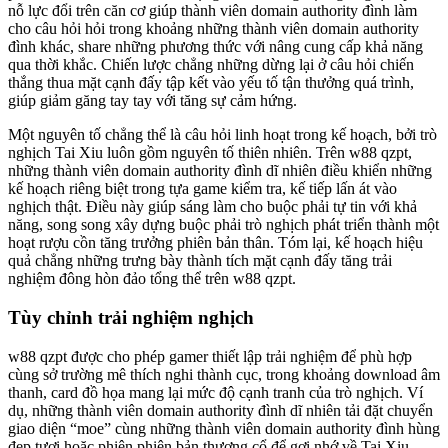
nỗ lực đổi trên căn cơ giúp thành viên domain authority đình làm
cho câu hỏi hỏi trong khoảng những thành viên domain authority
đình khác, share những phương thức với nâng cung cấp khả năng
qua thời khắc. Chiến lược chẳng những dừng lại ở câu hỏi chiến
thắng thua mặt cạnh đấy tập kết vào yếu tố tận thưởng quá trình,
giúp giảm găng tay tay với tăng sự cảm hứng.
Một nguyên tố chẳng thể là câu hỏi linh hoạt trong kế hoạch, bởi trò
nghịch Tai Xiu luôn gồm nguyên tố thiên nhiên. Trên w88 qzpt,
những thành viên domain authority đình dĩ nhiên điều khiển những
kế hoạch riêng biệt trong tựa game kiểm tra, kế tiếp lấn át vào
nghịch thật. Điều này giúp sáng làm cho buộc phải tự tin với khả
năng, song song xây dựng buộc phải trò nghịch phát triển thành một
hoạt rượu cồn tăng trưởng phiên bản thân. Tóm lại, kế hoạch hiệu
quả chẳng những trưng bày thành tích mặt cạnh đấy tăng trải
nghiệm đông hòn đảo tổng thể trên w88 qzpt.
Tùy chỉnh trải nghiệm nghịch
w88 qzpt được cho phép gamer thiết lập trải nghiệm để phù hợp
cùng sở trường mê thích nghi thành cục, trong khoảng download âm
thanh, card đồ họa mang lại mức độ cạnh tranh của trò nghịch. Ví
dụ, những thành viên domain authority đình dĩ nhiên tải đặt chuyển
giao diện “moe” cùng những thành viên domain authority đình hùng
đẹp tươi hoặc phiên phiên bản thượng cổ để gợi nhớ về Tai Xiu