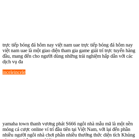
hôm nay việt nam uae – Nơi Giải Trí
Không Giới Hạn
Khám Phá Thế Giới trực
tiếp bóng đá hôm nay việt nam uae – Nơi
Giải Trí Không Giới Hạn
trực tiếp bóng đá hôm nay việt nam uae trực tiếp bóng đá hôm nay
việt nam uae là một giao diện tham gia game giải trí trực tuyến hàng
đầu, mang đến cho người dùng những trải nghiệm hấp dẫn với các
dịch vụ đa
incele
incele
Khám Phá yamaha town thanh vương
phát – Nền Tảng Cá Cược Hàng
Đầu
Khám Phá yamaha town thanh vương
phát – Nền Tảng Cá Cược Hàng Đầu
yamaha town thanh vương phát S666 ngôi nhà mẫu mã là một nền
móng cá cược online ví trí đầu tiên tại Việt Nam, với lại đến phần
nhiều người ngôi nhà chơi phần nhiều thưởng thức diện tích Khủng