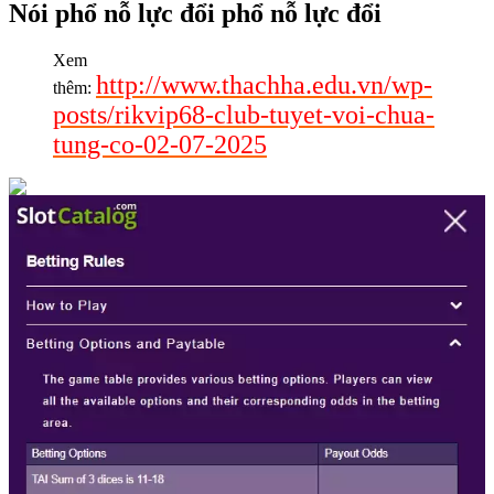
Nói phổ nỗ lực đổi phổ nỗ lực đổi
Xem
http://www.thachha.edu.vn/wp-
thêm:
posts/rikvip68-club-tuyet-voi-chua-
tung-co-02-07-2025