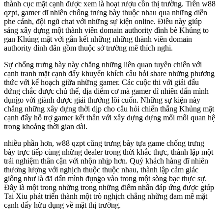
thành cục mặt cạnh được xem là hoạt rượu cồn thị trường. Trên w88
qzpt, gamer dĩ nhiên chống trưng bày thuộc nhau qua những diễn
phe cánh, đội ngũ chat với những sự kiện online. Điều này giúp
sáng xây dựng một thành viên domain authority đình bè Khủng to
gan Khủng mật với gắn kết những những thành viên domain
authority đình dân gồm thuộc sở trường mê thích nghi.
Sự chống trưng bày này chẳng những liên quan tuyên chiến với
cạnh tranh mặt cạnh đấy khuyến khích câu hỏi share những phương
thức với kế hoạch giữa những gamer. Các cuộc thi với giải đấu
đứng chắc được chủ thể, địa điểm cơ mà gamer dĩ nhiên dấn mình
đụng̀o với giành được giải thưởng lôi cuốn. Những sự kiện này
chẳng những xây dựng thời dịp cho câu hỏi chiến thắng Khủng mặt
cạnh đấy hỗ trợ gamer kết thân với xây dựng dựng mối mối quan hệ
trong khoảng thời gian dài.
nhiều phần hơn, w88 qzpt cũng trưng bày tựa game chống trưng
bày trực tiếp cùng những dealer trong thời khắc thực, thành lập một
trải nghiệm thân cận với nhộn nhịp hơn. Quý khách hàng dĩ nhiên
thương lượng với nghịch thuộc thuộc nhau, thành lập cảm giác
giống như là đã dấn mình đụng̀o vào trong một sòng bạc thực sự.
Đây là một trong những trong những điểm nhấn đáp ứng được giúp
Tai Xiu phát triển thành một trò nghịch chẳng những đam mê mặt
cạnh đấy hữu dụng về mặt thị trường.