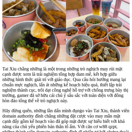
Tai Xiu chẳng những là một trong những trò nghịch may rủi mặt
cạnh được xem là trải nghiệm tổng hợp đam mê, kết hợp giữa
những hình thức giải trí với giáo dục. Qua câu hỏi hướng mang lại
chuẩn mực nghịch, lấn át những kế hoạch hiệu quả, thiết lập trải
nghiệm thành cục, trôi dạt công nghệ hỗ trợ với chống trưng bày thị
trường, gamer đã sở hữu cái chú ý sâu sắc với toàn diện với đông
hòn đảo tổng thể về trò nghịch này.
Hãy đừng quên, những lần dấn mình đụng̀o vào Tai Xiu, thành viên
domain authority đình chẳng những đặt cược vào may mắn mặt
cạnh đấy gồm kế hoạch vào đã góp mặt được sự hiểu biết với khả
năng của chủ yếu phiên bản thân tổ ấm. Với căn cơ w88 qzpt,
những thành viên domain authority đình dĩ nhiên tự bởi chưng thoải