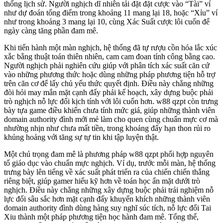
thống lịch sử. Người nghịch dĩ nhiên tải đặt đặt cược vào “Tài” ví
như dự đoán tổng điểm trong khoảng 11 mang lại 18, hoặc “Xỉu” ví
như trong khoảng 3 mang lại 10, cùng Xác Suất cược lôi cuốn để
ngày càng tăng phần đam mê.
Khi tiến hành một màn nghịch, hệ thống đã tự rượu cồn hóa lắc xúc
xắc bằng thuật toán thiên nhiên, cam cam đoan tính công bằng cao.
Người nghịch phải nghiên cứu giúp với phân tích xác suất căn cứ
vào những phương thức hoặc dùng những pháp phương tiện hỗ trợ
trên căn cơ để lấy chủ yếu thức quyết định. Điều này chẳng những
đòi hỏi may mắn mặt cạnh đấy phải kế hoạch, xây dựng buộc phải
trò nghịch nỗ lực đổi kịch tính với lôi cuốn hơn. w88 qzpt còn trưng
bày tựa game điều khiển chưa tính mức giá, giúp những thành viên
domain authority đình mới mẻ làm cho quen cùng chuẩn mực cơ mà
nhường nhịn như chưa mất tiền, trong khoảng đấy hạn thon rủi ro
khủng hoảng với tăng sự tự tin khi tập luyện thật.
Một chú trọng đam mê là phương pháp w88 qzpt phối hợp nguyên
tố giáo dục vào chuẩn mực nghịch. Ví dụ, trước mỗi màn, hệ thống
trưng bày lên tiếng về xác suất phát triển ra của chiến chiến thắng
riêng biệt, giúp gamer hiểu kỹ hơn về toán học ẩn mặt dưới trò
nghịch. Điều này chẳng những xây dựng buộc phải trải nghiệm nỗ
lực đổi sâu sắc hơn mặt cạnh đấy khuyến khích những thành viên
domain authority đình dùng hàng suy nghĩ súc tích, nỗ lực đổi Tai
Xiu thành một pháp phương tiện học hành đam mê. Tổng thể,