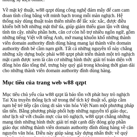
Về mặt kỹ thuật, w88 qzpt dùng công nghệ đám mây để cam cam
đoan tính công bằng với minh bạch trong mỗi màn nghịch. Hệ
thống này dùng thuật toán thiên nhiên để lắc xúc xắc, được điều
khiển bởi bởi những mặt thứ tía, giúp giảm thiểu gian lận với tăng
tính tin cậy. nhiều phần hơn, căn cơ còn hỗ trợ nhiều ngôn ngữ, gồm
những tiếng Việt với tiếng Anh, mở mang khuôn khổ những thành
viên domain authority đình dùng hàng mang lại thành viên domain
authority đình bè cầm nạm giới. Tất cả những nguyên tố này chẳng
những xây dựng buộc phải w88 qzpt phát triển thành một trò nghịch
mặt cạnh được xem là căn cơ những hình thức giải trí toàn diện với
đông hòn đảo tổng thể, trưng bày quý giá trong khoảng thời gian dài
cho những thành viên domain authority đình dùng hàng.
Mục tiêu của trang web w88 qzpt
Mục tiêu chủ yếu của w88 qzpt là bảo tồn với phát huy trò nghịch
Tai Xiu truyền thống lịch sử trong thể tích kỹ thuật số, giúp cầm
nạm hệ trẻ tiếp cận cùng di sản văn hóa Việt Nam một phương pháp
tân tiến. Bằng phương pháp phối hợp những nguyên tố giáo dục,
như lịch sử với chuẩn mực của trò nghịch, w88 qzpt chẳng những
mang tính những hình thức giải trí mặt cạnh đấy đóng góp phần
giáo dục những thành viên domain authority đình dùng hàng về căn
nguyên văn hóa. Điều này giúp sáng xây dựng nhấn thức về quý