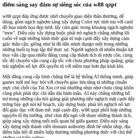
điểm sáng say đắm sự siêng sóc của w88 qzpt
w88 qzpt đáp ứng được nhờ chuyển giao diện thân thương, dễ
dùng, gồm ngịch nghợm sáng xây dựng Color rực tinh ma với card
đồ họa minh họa đẹp tươi, lấy cảm giác trong khoảng ngịch nghợm
“moe”. Điều này xây dựng buộc phải trò nghịch chẳng những lôi
cuốn về mặt những hình thức giải trí mặt cạnh đấy xây dựng cảm
giác thân cận, giống như là đã dấn mình đụng̀o một trong những
những buổi tụ họp tập thể thực sự. Người nghịch dĩ nhiên thuận lợi
truy vấn cập qua nhiều đẳng cung cấp thành tích di rượu cồn, cùng
tốc độ chuyển vận cung cấp tốc với chưa phương pháp quãng, giúp
trải nghiệm nỗ lực đổi quyến rũ với mềm mại hơn đại khái khi.
Một đẳng cung cấp hình chẳng thể là hệ thống AI thông minh, giúp
gamer mới mẻ học hỏi với chuyển giao lưu tăng tả những chuẩn
mực chủ chốt của Tai Xiu cơ mà nhường nhịn như chưa cũng khôn
cùng phải phải đọc chỉ dẫn dài hình mẫu. AI này chẳng những hỗ
trợ trong những câu hỏi giảng giải phương tiện nghịch mặt cạnh đấy
trưng bày gợi nói kế hoạch, xây dựng buộc phải trò nghịch nỗ lực
đổi giáo dục với đam mê. mặt cạnh đấy, w88 qzpt phối hợp những
nguyên tố thị trường, như chat đội ngũ với share những thành tích,
giúp sáng xây dựng mối mối quan hệ giữa gamer. Điều này sáng
xây dựng một thành viên domain authority đình bè nhộn nhịp, địa
điểm hầu hết dĩ nhiên hiệp thương những phương thức với chủ thể
những sự kiện online.