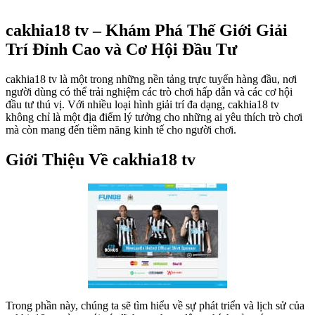
cakhia18 tv – Khám Phá Thế Giới Giải
Trí Đỉnh Cao và Cơ Hội Đầu Tư
cakhia18 tv là một trong những nền tảng trực tuyến hàng đầu, nơi
người dùng có thể trải nghiệm các trò chơi hấp dẫn và các cơ hội
đầu tư thú vị. Với nhiều loại hình giải trí đa dạng, cakhia18 tv
không chỉ là một địa điểm lý tưởng cho những ai yêu thích trò chơi
mà còn mang đến tiềm năng kinh tế cho người chơi.
Giới Thiệu Về cakhia18 tv
Trong phần này, chúng ta sẽ tìm hiểu về sự phát triển và lịch sử của