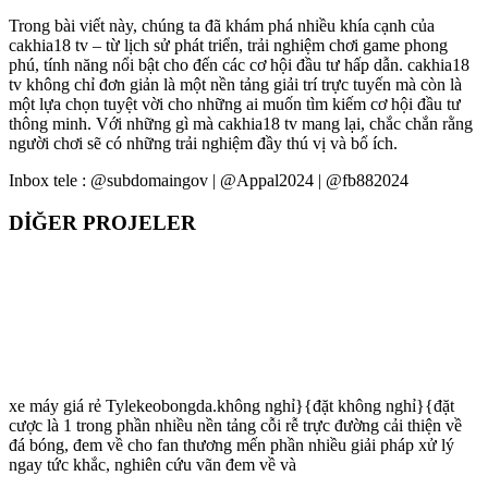
Trong bài viết này, chúng ta đã khám phá nhiều khía cạnh của
cakhia18 tv – từ lịch sử phát triển, trải nghiệm chơi game phong
phú, tính năng nổi bật cho đến các cơ hội đầu tư hấp dẫn. cakhia18
tv không chỉ đơn giản là một nền tảng giải trí trực tuyến mà còn là
một lựa chọn tuyệt vời cho những ai muốn tìm kiếm cơ hội đầu tư
thông minh. Với những gì mà cakhia18 tv mang lại, chắc chắn rằng
người chơi sẽ có những trải nghiệm đầy thú vị và bổ ích.
Inbox tele : @subdomaingov | @Appal2024 | @fb882024
DİĞER PROJELER
Khám Phá xe máy giá rẻ – Cổng Thông
Tin Bóng Đá Hàng Đầu
Khám Phá xe máy
giá rẻ – Cổng Thông Tin Bóng Đá Hàng
Đầu
xe máy giá rẻ Tylekeobongda.không nghỉ}{đặt không nghỉ}{đặt
cược là 1 trong phần nhiều nền tảng cỗi rễ trực đường cải thiện về
đá bóng, đem về cho fan thương mến phần nhiều giải pháp xử lý
ngay tức khắc, nghiên cứu vãn đem về và