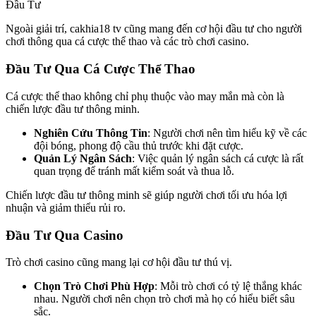
Ngoài giải trí, cakhia18 tv cũng mang đến cơ hội đầu tư cho người
chơi thông qua cá cược thể thao và các trò chơi casino.
Đầu Tư Qua Cá Cược Thể Thao
Cá cược thể thao không chỉ phụ thuộc vào may mắn mà còn là
chiến lược đầu tư thông minh.
Nghiên Cứu Thông Tin
: Người chơi nên tìm hiểu kỹ về các
đội bóng, phong độ cầu thủ trước khi đặt cược.
Quản Lý Ngân Sách
: Việc quản lý ngân sách cá cược là rất
quan trọng để tránh mất kiểm soát và thua lỗ.
Chiến lược đầu tư thông minh sẽ giúp người chơi tối ưu hóa lợi
nhuận và giảm thiểu rủi ro.
Đầu Tư Qua Casino
Trò chơi casino cũng mang lại cơ hội đầu tư thú vị.
Chọn Trò Chơi Phù Hợp
: Mỗi trò chơi có tỷ lệ thắng khác
nhau. Người chơi nên chọn trò chơi mà họ có hiểu biết sâu
sắc.