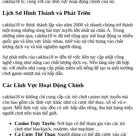
cakhia18 tv, cùng với các lĩnh vực hoạt động chính của nó.
Lịch Sử Hình Thành và Phát Triển
cakhia18 tv được thành lập vào năm 2008 và nhanh chóng trở thành
một trong những sòng bài trực tuyến lớn nhất tại châu Á. Trong
những năm qua, cakhia18 tv đã mở rộng quy mô hoạt động ra nhiều
quốc gia và khu vực khác nhau, nhờ vào sự chú trọng vào chất
lượng dịch vụ và trải nghiệm người dùng.
Sự phát triển của cakhia18 tv đến từ việc liên tục cập nhật công
nghệ cũng như nâng cao chất lượng dịch vụ. Nền tảng này đã hợp
tác với nhiều nhà cung cấp phần mềm nổi tiếng để tạo ra môi trường
chơi game mượt mà và hấp dẫn.
Các Lĩnh Vực Hoạt Động Chính
cakhia18 tv không chỉ cung cấp các trò chơi casino trực tuyến mà
còn bao gồm các lĩnh vực khác như cá cược thể thao, xổ số và e-
sport. Mỗi lĩnh vực này đều có sức hấp dẫn riêng, thu hút hàng triệu
người chơi trên toàn thế giới.
Casino Trực Tuyến
: Nơi bạn có thể tham gia vào các trò
chơi như blackjack, roulette, slot machine…
Cá Cược Thể Thao
: Người dùng có thể đặt cược vào các