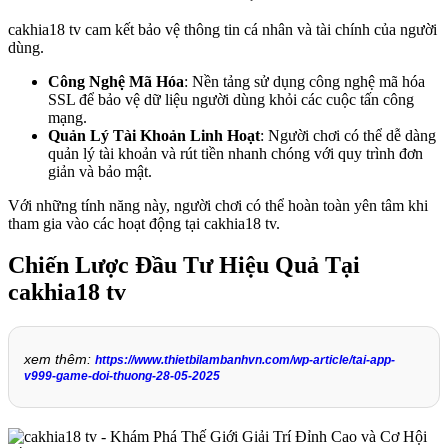
cakhia18 tv cam kết bảo vệ thông tin cá nhân và tài chính của người
dùng.
Công Nghệ Mã Hóa
: Nền tảng sử dụng công nghệ mã hóa
SSL để bảo vệ dữ liệu người dùng khỏi các cuộc tấn công
mạng.
Quản Lý Tài Khoản Linh Hoạt
: Người chơi có thể dễ dàng
quản lý tài khoản và rút tiền nhanh chóng với quy trình đơn
giản và bảo mật.
Với những tính năng này, người chơi có thể hoàn toàn yên tâm khi
tham gia vào các hoạt động tại cakhia18 tv.
Chiến Lược Đầu Tư Hiệu Quả Tại
cakhia18 tv
xem thêm:
https://www.thietbilambanhvn.com/wp-article/tai-app-
v999-game-doi-thuong-28-05-2025