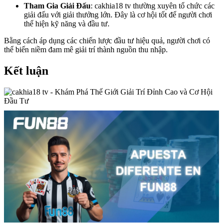
Tham Gia Giải Đấu
: cakhia18 tv thường xuyên tổ chức các
giải đấu với giải thưởng lớn. Đây là cơ hội tốt để người chơi
thể hiện kỹ năng và đầu tư.
Bằng cách áp dụng các chiến lược đầu tư hiệu quả, người chơi có
thể biến niềm đam mê giải trí thành nguồn thu nhập.
Kết luận