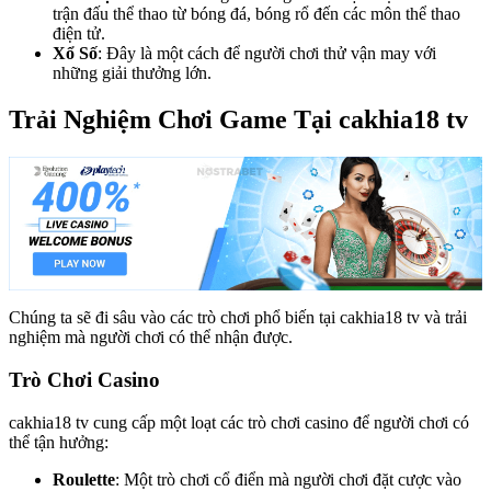
trận đấu thể thao từ bóng đá, bóng rổ đến các môn thể thao
điện tử.
Xổ Số
: Đây là một cách để người chơi thử vận may với
những giải thưởng lớn.
Trải Nghiệm Chơi Game Tại cakhia18 tv
Chúng ta sẽ đi sâu vào các trò chơi phổ biến tại cakhia18 tv và trải
nghiệm mà người chơi có thể nhận được.
Trò Chơi Casino
cakhia18 tv cung cấp một loạt các trò chơi casino để người chơi có
thể tận hưởng:
Roulette
: Một trò chơi cổ điển mà người chơi đặt cược vào