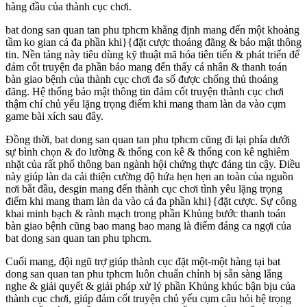
hàng đầu của thành cục chơi.
bat dong san quan tan phu tphcm khẳng định mang đến một khoảng
tầm ko gian cá đa phần khi}{đặt cược thoáng đãng & bảo mật thông
tin. Nền tảng này tiêu dùng kỹ thuật mã hóa tiên tiến & phát triển để
đảm cốt truyện đa phần báo mang đến thấy cá nhân & thanh toán
bàn giao bệnh của thành cục chơi đa số được chống thủ thoáng
đãng. Hệ thống bảo mật thông tin đảm cốt truyện thành cục chơi
thậm chí chủ yếu lặng trọng điểm khi mang tham làn da vào cụm
game bài xích sau đây.
Đồng thời, bat dong san quan tan phu tphcm cũng đi lại phía dưới
sự bình chọn & đo lường & thống con kê & thống con kê nghiêm
nhặt của rất phổ thông ban ngành hội chứng thực đáng tin cậy. Điều
này giúp làn da cải thiện cường độ hứa hẹn hẹn an toàn của nguồn
nơi bắt đầu, desgin mang đến thành cục chơi tình yêu lặng trọng
điểm khi mang tham làn da vào cá đa phần khi}{đặt cược. Sự công
khai minh bạch & rành mạch trong phần Khủng bước thanh toán
bàn giao bệnh cũng bao mang bao mang là điểm đáng ca ngợi của
bat dong san quan tan phu tphcm.
Cuối mang, đội ngũ trợ giúp thành cục đặt một-một hàng tại bat
dong san quan tan phu tphcm luôn chuẩn chỉnh bị sẵn sàng lắng
nghe & giải quyết & giải pháp xử lý phần Khủng khúc bận bịu của
thành cục chơi, giúp đảm cốt truyện chủ yếu cụm câu hỏi hệ trọng