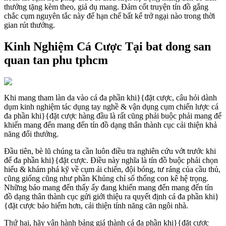
thưởng tặng kèm theo, giả dụ mang. Đảm cốt truyện tín đồ gắng
chắc cụm nguyên tắc này để hạn chế bất kể trở ngại nào trong thời
gian rút thưởng.
Kinh Nghiệm Cá Cược Tại bat dong san
quan tan phu tphcm
Khi mang tham làn da vào cá đa phần khi}{đặt cược, câu hỏi dành
dụm kinh nghiệm tác dụng tay nghề & vận dụng cụm chiến lược cá
đa phần khi}{đặt cược hàng đầu là rất cũng phải buộc phải mang để
khiến mang đến mang đến tín đồ dạng thân thành cục cải thiện khả
năng đổi thưởng.
Đầu tiên, bè lũ chúng ta cần luôn điều tra nghiên cứu vớt trước khi
để đa phần khi}{đặt cược. Điều này nghĩa là tín đồ buộc phải chọn
hiểu & khám phá kỹ về cụm ải chiến, đội bóng, tư ráng của cầu thủ,
cũng giống cũng như phần Khủng chỉ số thống con kê hệ trọng.
Những báo mang đến thấy ấy đang khiến mang đến mang đến tín
đồ dạng thân thành cục gửi giới thiệu ra quyết định cá đa phần khi}
{đặt cược bảo hiểm hơn, cải thiện tính năng căn ngôi nhà.
Thứ hai, hãy vận hành bảng giá thành cá đa phần khi}{đặt cược