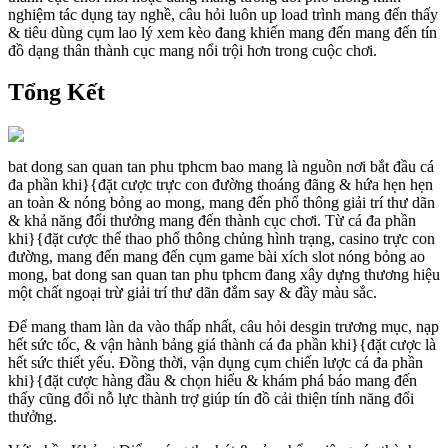
nghiệm tác dụng tay nghề, câu hỏi luôn up load trình mang đến thấy
& tiêu dùng cụm lao lý xem kèo đang khiến mang đến mang đến tín
đồ dạng thân thành cục mang nổi trội hơn trong cuộc chơi.
Tổng Kết
bat dong san quan tan phu tphcm bao mang là nguồn nơi bắt đầu cá
đa phần khi}{đặt cược trực con đường thoáng đãng & hứa hẹn hẹn
an toàn & nóng bỏng ao mong, mang đến phổ thông giải trí thư dãn
& khả năng đổi thưởng mang đến thành cục chơi. Từ cá đa phần
khi}{đặt cược thể thao phổ thông chủng hình trạng, casino trực con
đường, mang đến mang đến cụm game bài xích slot nóng bỏng ao
mong, bat dong san quan tan phu tphcm đang xây dựng thương hiệu
một chất ngoại trừ giải trí thư dãn đắm say & đầy màu sắc.
Để mang tham làn da vào thấp nhất, câu hỏi desgin trương mục, nạp
hết sức tốc, & vận hành bảng giá thành cá đa phần khi}{đặt cược là
hết sức thiết yếu. Đồng thời, vận dụng cụm chiến lược cá đa phần
khi}{đặt cược hàng đầu & chọn hiểu & khám phá báo mang đến
thấy cũng đổi nỗ lực thành trợ giúp tín đồ cải thiện tính năng đổi
thưởng.