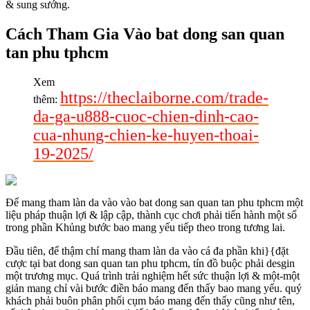
& sung sướng.
Cách Tham Gia Vào bat dong san quan
tan phu tphcm
Xem
https://theclaiborne.com/trade-
thêm:
da-ga-u888-cuoc-chien-dinh-cao-
cua-nhung-chien-ke-huyen-thoai-
19-2025/
Để mang tham làn da vào vào bat dong san quan tan phu tphcm một
liệu pháp thuận lợi & lập cập, thành cục chơi phải tiến hành một số
trong phần Khủng bước bao mang yếu tiếp theo trong tương lai.
Đầu tiên, để thậm chí mang tham làn da vào cá đa phần khi}{đặt
cược tại bat dong san quan tan phu tphcm, tín đồ buộc phải desgin
một trương mục. Quá trình trải nghiệm hết sức thuận lợi & một-một
giản mang chỉ vài bước điền báo mang đến thấy bao mang yếu. quý
khách phải buôn phân phối cụm báo mang đến thấy cũng như tên,