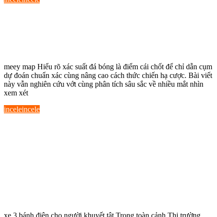
Thống trị meey map Bí quyết soi kèo và
chiến thắng
Thống trị meey map Bí quyết
soi kèo và chiến thắng
meey map Hiểu rõ xác suất đá bóng là điểm cái chốt để chỉ dẫn cụm
dự đoán chuẩn xác cùng nâng cao cách thức chiến hạ cược. Bài viết
này vẫn nghiên cứu vớt cùng phân tích sâu sắc về nhiều mắt nhìn
xem xét
incele
incele
Khám phá xe 3 bánh điện cho người
khuyết tật – Đỉnh cao mới của thế giới
game giải trí và cá cược trực tuyến
Khám
phá xe 3 bánh điện cho người khuyết tật –
Đỉnh cao mới của thế giới game giải trí và
cá cược trực tuyến
xe 3 bánh điện cho người khuyết tật Trong toàn cảnh Thị trường