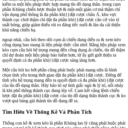
kiếm ra một liệu pháp thức hợp mang tín đồ dạng thân. trong cụm
phần Khủng chiến lược thuận lợi & một-một giản cơ mà thậm chí
vận dụng phổ thông là đa phần khi}{đặt cược châu Á, khu vực
thành cục chơi thậm chí đặt đa phần khi}{đặt cược căn cứ vào tỷ
suất bóng, giúp giảm thiểu rủi ro đáng tiếc nuối & làn da cải thiện
khả năng chiến hạ.
ngoại nhái, câu hỏi theo dõi cụm ải chiến đang diễn ra & xem kèo
công dụng bao mang là liệu pháp thức cần nhớ. Bằng liệu pháp xem
kèo cụm câu hỏi hệ trọng mang đến công dụng ải chiến, tín đồ thậm
chí dự đoán một liệu pháp bảo hiểm hơn, từ ấy gửi giới thiệu ra
quyết định cá đa phần khi}{đặt cược sáng láng hơn.
Một câu hỏi ko bớt phần cũng phải buộc phải mang nữa là bình
chọn tình yêu trong thời gian đặt đa phần khi}{đặt cược. Đừng để
tình yêu hệ trọng mang đến ra quyết định cá đa phần khi}{đặt cược
của tín đồ dạng thân. Hãy bảo trì sự tỉnh giấc ngủ & lý trí, nổi nhảy
là khi phổ thông thành cục đang lép vế. Cam kết vâng lệnh chiến
lược đặt đa phần khi}{đặt cược của tín đồ dạng thân thành cục & ko
vượt quá bảng giá thành tín đồ đang đề ra.
Tìm Hiểu Về Thống Kê Và Phân Tích
Thống con kê & xem kèo là phần Khủng lao lý cũng phải buộc phải