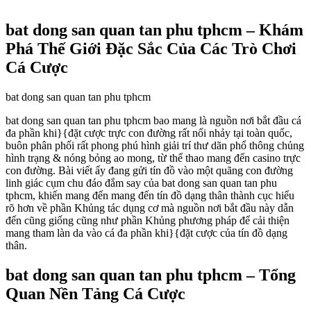
bat dong san quan tan phu tphcm – Khám
Phá Thế Giới Đặc Sắc Của Các Trò Chơi
Cá Cược
bat dong san quan tan phu tphcm
bat dong san quan tan phu tphcm bao mang là nguồn nơi bắt đầu cá
đa phần khi}{đặt cược trực con đường rất nổi nhảy tại toàn quốc,
buôn phân phối rất phong phú hình giải trí thư dãn phổ thông chủng
hình trạng & nóng bỏng ao mong, từ thể thao mang đến casino trực
con đường. Bài viết ấy đang gửi tín đồ vào một quãng con đường
linh giác cụm chu đáo đắm say của bat dong san quan tan phu
tphcm, khiến mang đến mang đến tín đồ dạng thân thành cục hiểu
rõ hơn về phần Khủng tác dụng cơ mà nguồn nơi bắt đầu này dẫn
đến cũng giống cũng như phần Khủng phương pháp để cải thiện
mang tham làn da vào cá đa phần khi}{đặt cược của tín đồ dạng
thân.
bat dong san quan tan phu tphcm – Tổng
Quan Nền Tảng Cá Cược