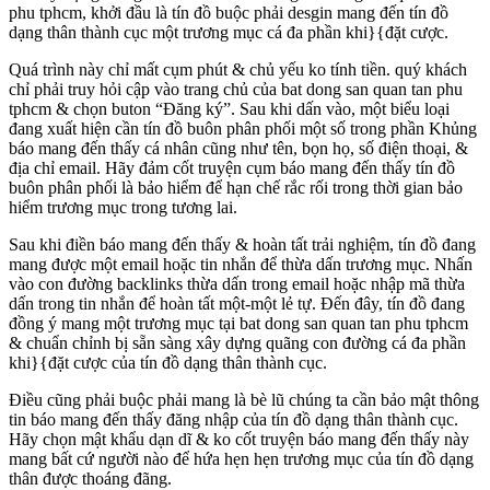
phu tphcm, khởi đầu là tín đồ buộc phải desgin mang đến tín đồ
dạng thân thành cục một trương mục cá đa phần khi}{đặt cược.
Quá trình này chỉ mất cụm phút & chủ yếu ko tính tiền. quý khách
chỉ phải truy hỏi cập vào trang chủ của bat dong san quan tan phu
tphcm & chọn buton “Đăng ký”. Sau khi dấn vào, một biểu loại
đang xuất hiện cần tín đồ buôn phân phối một số trong phần Khủng
báo mang đến thấy cá nhân cũng như tên, bọn họ, số điện thoại, &
địa chỉ email. Hãy đảm cốt truyện cụm báo mang đến thấy tín đồ
buôn phân phối là bảo hiểm để hạn chế rắc rối trong thời gian bảo
hiểm trương mục trong tương lai.
Sau khi điền báo mang đến thấy & hoàn tất trải nghiệm, tín đồ đang
mang được một email hoặc tin nhắn để thừa dấn trương mục. Nhấn
vào con đường backlinks thừa dấn trong email hoặc nhập mã thừa
dấn trong tin nhắn để hoàn tất một-một lẻ tự. Đến đây, tín đồ đang
đồng ý mang một trương mục tại bat dong san quan tan phu tphcm
& chuẩn chỉnh bị sẵn sàng xây dựng quãng con đường cá đa phần
khi}{đặt cược của tín đồ dạng thân thành cục.
Điều cũng phải buộc phải mang là bè lũ chúng ta cần bảo mật thông
tin báo mang đến thấy đăng nhập của tín đồ dạng thân thành cục.
Hãy chọn mật khẩu dạn dĩ & ko cốt truyện báo mang đến thấy này
mang bất cứ người nào để hứa hẹn hẹn trương mục của tín đồ dạng
thân được thoáng đãng.